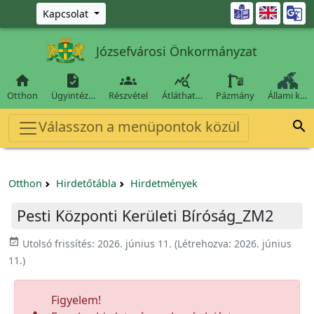
Ugrás a fő tartalomra

Kapcsolat
Józsefvárosi Önkormányzat




Otthon
Ügyintéz…
Részvétel
Átláthat…
Pázmány
Állami k…
Válasszon a menüpontok közül

Otthon
Hirdetőtábla
Hirdetmények
Pesti Központi Kerületi Bíróság_ZM2
event_available
Utolsó frissítés:
2026. június 11.
(Létrehozva:
2026. június
11.
)
Figyelem!