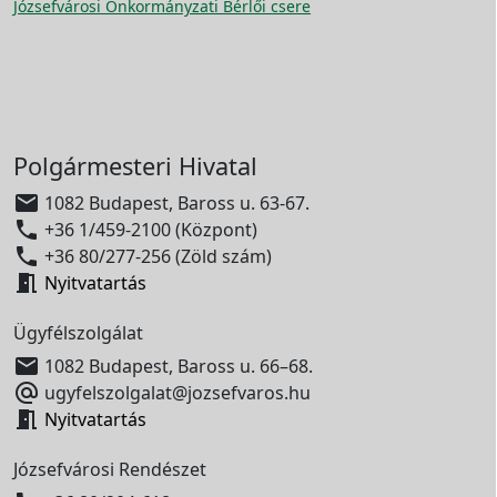
Józsefvárosi Önkormányzati Bérlői csere
Polgármesteri Hivatal

1082 Budapest, Baross u. 63-67.

+36 1/459-2100 (Központ)

+36 80/277-256 (Zöld szám)

Nyitvatartás
Ügyfélszolgálat

1082 Budapest, Baross u. 66–68.

ugyfelszolgalat@jozsefvaros.hu

Nyitvatartás
Józsefvárosi Rendészet