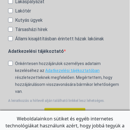
Lakáspályázat
Lakótér
Kutyás ügyek
Társasházi hírek
Állami kisajátításban érintett házak lakóinak
Adatkezelési tájékoztató
Önkéntesen hozzájárulok személyes adataim
kezeléséhez az
Adatkezelési tájékoztatóban
részletezetteknek megfelelően. Megértettem, hogy
hozzájárulásom visszavonására bármikor lehetőségem
van.
A leiratkozás a hírlevél alján található linkkel lesz lehetséges.
Feliratkozom!
Weboldalainkon sütiket és egyéb internetes
technológiákat használunk azért, hogy jobbá tegyük a
For the English Newsletter, click
HERE.