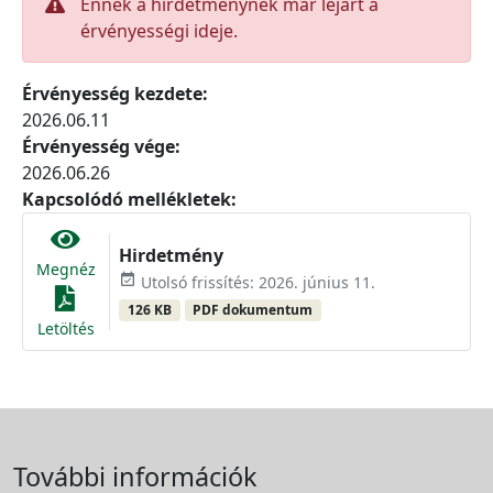
Ennek a hirdetménynek már lejárt a
érvényességi ideje.
Érvényesség kezdete:
2026.06.11
Érvényesség vége:
2026.06.26
Kapcsolódó mellékletek:
Hirdetmény
Megnéz
event_available
Utolsó frissítés: 2026. június 11.
126 KB
PDF dokumentum
Letöltés
További információk