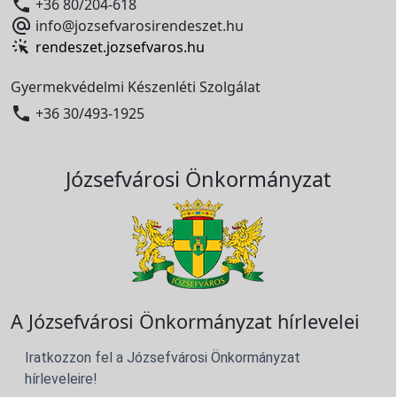

+36 80/204-618

info@jozsefvarosirendeszet.hu
rendeszet.jozsefvaros.hu
Gyermekvédelmi Készenléti Szolgálat

+36 30/493-1925
Józsefvárosi Önkormányzat
A Józsefvárosi Önkormányzat hírlevelei
Iratkozzon fel a Józsefvárosi Önkormányzat
hírleveleire!