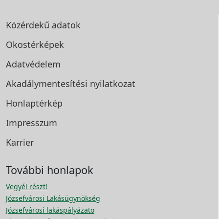
Közérdekű adatok
Okostérképek
Adatvédelem
Akadálymentesítési
nyilatkozat
Honlaptérkép
Impresszum
Karrier
További honlapok
Vegyél részt!
Józsefvárosi Lakásügynökség
Józsefvárosi lakáspályázato