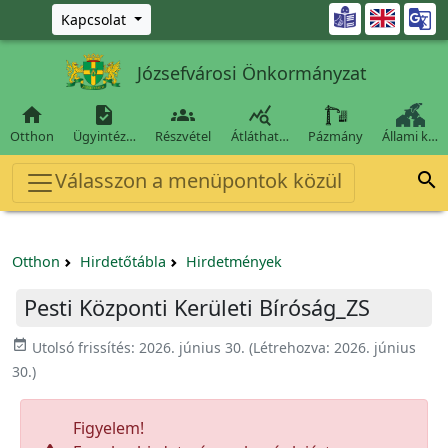
Ugrás a fő tartalomra

Kapcsolat
Józsefvárosi Önkormányzat




Otthon
Ügyintéz…
Részvétel
Átláthat…
Pázmány
Állami k…
Válasszon a menüpontok közül

Otthon
Hirdetőtábla
Hirdetmények
Pesti Központi Kerületi Bíróság_ZS
event_available
Utolsó frissítés:
2026. június 30.
(Létrehozva:
2026. június
30.
)
Figyelem!