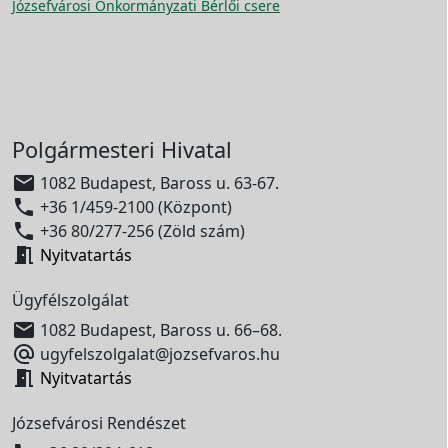
Józsefvárosi Önkormányzati Bérlői csere
Polgármesteri Hivatal

1082 Budapest, Baross u. 63-67.

+36 1/459-2100 (Központ)

+36 80/277-256 (Zöld szám)

Nyitvatartás
Ügyfélszolgálat

1082 Budapest, Baross u. 66–68.

ugyfelszolgalat@jozsefvaros.hu

Nyitvatartás
Józsefvárosi Rendészet