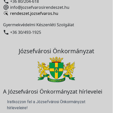

+36 80/204-618

info@jozsefvarosirendeszet.hu
rendeszet.jozsefvaros.hu
Gyermekvédelmi Készenléti Szolgálat

+36 30/493-1925
Józsefvárosi Önkormányzat
A Józsefvárosi Önkormányzat hírlevelei
Iratkozzon fel a Józsefvárosi Önkormányzat
hírleveleire!