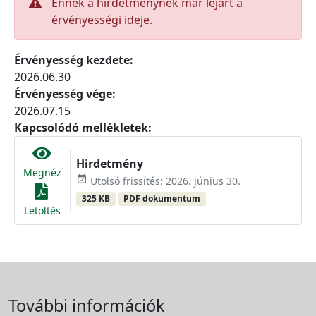
Ennek a hirdetménynek már lejárt a
érvényességi ideje.
Érvényesség kezdete:
2026.06.30
Érvényesség vége:
2026.07.15
Kapcsolódó mellékletek:
Hirdetmény
Megnéz
event_available
Utolsó frissítés: 2026. június 30.
325 KB
PDF dokumentum
Letöltés
További információk