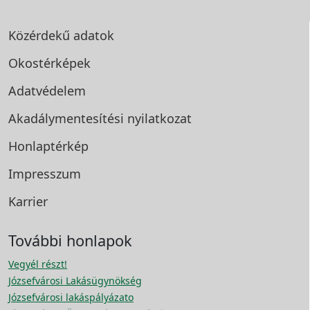
Közérdekű adatok
Okostérképek
Adatvédelem
Akadálymentesítési
nyilatkozat
Honlaptérkép
Impresszum
Karrier
További honlapok
Vegyél részt!
Józsefvárosi Lakásügynökség
Józsefvárosi lakáspályázato