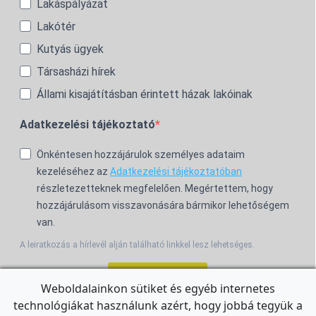
Lakáspályázat
Lakótér
Kutyás ügyek
Társasházi hírek
Állami kisajátításban érintett házak lakóinak
Adatkezelési tájékoztató
Önkéntesen hozzájárulok személyes adataim
kezeléséhez az
Adatkezelési tájékoztatóban
részletezetteknek megfelelően. Megértettem, hogy
hozzájárulásom visszavonására bármikor lehetőségem
van.
A leiratkozás a hírlevél alján található linkkel lesz lehetséges.
Feliratkozom!
Weboldalainkon sütiket és egyéb internetes
technológiákat használunk azért, hogy jobbá tegyük a
For the English Newsletter, click
HERE.