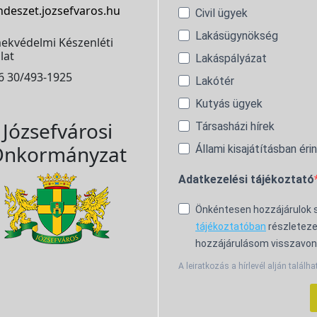
ndeszet.jozsefvaros.hu
Civil ügyek
Lakásügynökség
ekvédelmi Készenléti
lat
Lakáspályázat
6 30/493-1925
Lakótér
Kutyás ügyek
Józsefvárosi
Társasházi hírek
nkormányzat
Állami kisajátításban éri
Adatkezelési tájékoztató
Önkéntesen hozzájárulok
tájékoztatóban
részleteze
hozzájárulásom visszavon
A leiratkozás a hírlevél alján találha