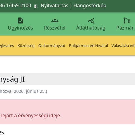
36 1/459-2100
Nyitvatartás
|
Hangostérkép




Ügyintézés
Részvétel
Átláthatóság
Pázmán
jlesztés
Közösség
Önkormányzat
Polgármesteri Hivatal
Választási in
yság JI
ehozva:
2026. június 25.
)
ejárt a érvényességi ideje.
25