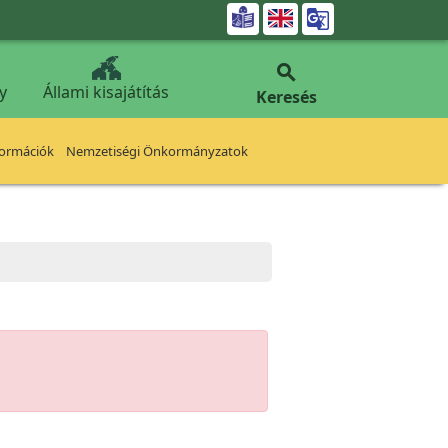


y
Állami kisajátítás
Keresés
formációk
Nemzetiségi Önkormányzatok