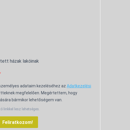
ntett házak lakóinak
 személyes adataim kezeléséhez az
Adatkezelési
tteknek megfelelően. Megértettem, hogy
ására bármikor lehetőségem van.
tó linkkel lesz lehetséges.
Feliratkozom!