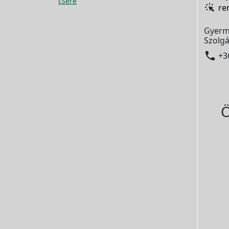
csere
re
Gyerm
Szolgá

+3
Ö