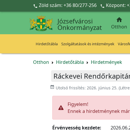
Ugrás a fő tartalomra
Zöld szám: +36 80/277-256
Központ: +



Józsefvárosi
Önkormányzat
Otthon
Hirdetőtábla
Szolgáltatások és intézmények
Városfe
Otthon
Hirdetőtábla
Hirdetmények
Ráckevei Rendőrkapitán
event_available
Utolsó frissítés:
2026. június 25.
(Létr
Figyelem!
Ennek a hirdetménynek már l
Érvényesség kezdete:
2026.06.