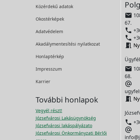
Polg
Közérdekű adatok

108
Okostérképek
67.

+36
Adatvédelem

+36
Akadálymentesítési
nyilatkozat

Ny
Honlaptérkép
Ügyfél

108
Impresszum
68.
Karrier

ugyfel
További honlapok

Ny
Vegyél részt!
József
Józsefvárosi Lakásügynökség

+3
Józsefvárosi lakáspályázato

Józsefvárosi Önkormányzati Bérlői
info@j