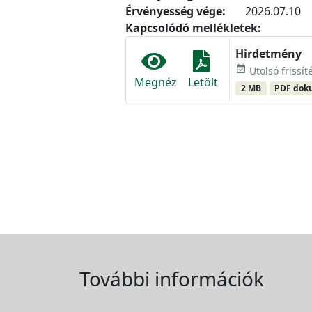
Érvényesség vége:
2026.07.10
Kapcsolódó mellékletek:
Hirdetmény
event_available
Utolsó frissít
Megnéz
Letölt
2 MB
PDF do
További információk