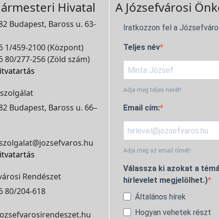
ármesteri Hivatal
A Józsefvárosi Önk
2 Budapest, Baross u. 63-
Iratkozzon fel a Józsefváro
 1/459-2100 (Központ)
Teljes név
 80/277-256 (Zöld szám)
itvatartás
Adja meg teljes nevét!
szolgálat
2 Budapest, Baross u. 66–
Email cím:
szolgalat@jozsefvaros.hu
Adja meg az email címét!
itvatartás
Válassza ki azokat a témá
városi Rendészet
hírlevelet megjelölhet.)
6 80/204-618
Általános hírek
Hogyan vehetek részt
ozsefvarosirendeszet.hu