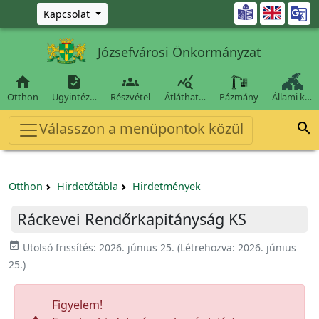
Ugrás a fő tartalomra

Kapcsolat
Józsefvárosi Önkormányzat




Otthon
Ügyintéz…
Részvétel
Átláthat…
Pázmány
Állami k…
Válasszon a menüpontok közül

Otthon
Hirdetőtábla
Hirdetmények
Ráckevei Rendőrkapitányság KS
event_available
Utolsó frissítés:
2026. június 25.
(Létrehozva:
2026. június
25.
)
Figyelem!