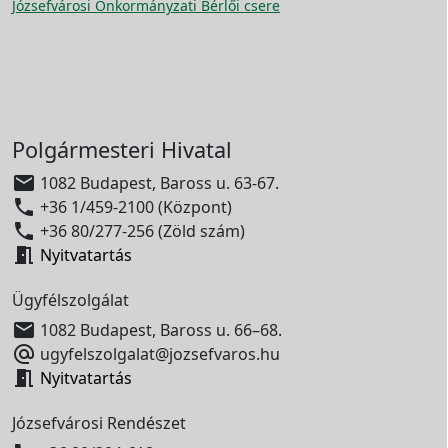
Józsefvárosi Önkormányzati Bérlői csere
Polgármesteri Hivatal

1082 Budapest, Baross u. 63-67.

+36 1/459-2100 (Központ)

+36 80/277-256 (Zöld szám)

Nyitvatartás
Ügyfélszolgálat

1082 Budapest, Baross u. 66–68.

ugyfelszolgalat@jozsefvaros.hu

Nyitvatartás
Józsefvárosi Rendészet