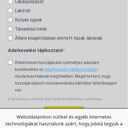
Lakáspályázat
Lakótér
Kutyás ügyek
Társasházi hírek
Állami kisajátításban érintett házak lakóinak
Adatkezelési tájékoztató
Önkéntesen hozzájárulok személyes adataim
kezeléséhez az
Adatkezelési tájékoztatóban
részletezetteknek megfelelően. Megértettem, hogy
hozzájárulásom visszavonására bármikor lehetőségem
van.
A leiratkozás a hírlevél alján található linkkel lesz lehetséges.
Feliratkozom!
Weboldalainkon sütiket és egyéb internetes
technológiákat használunk azért, hogy jobbá tegyük a
For the English Newsletter, click
HERE.