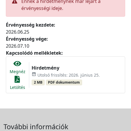
Ennek a hirdetménynek már lejárt a
érvényességi ideje.
Érvényesség kezdete:
2026.06.25
Érvényesség vége:
2026.07.10
Kapcsolódó mellékletek:
Hirdetmény
Megnéz
event_available
Utolsó frissítés: 2026. június 25.
2 MB
PDF dokumentum
Letöltés
További információk