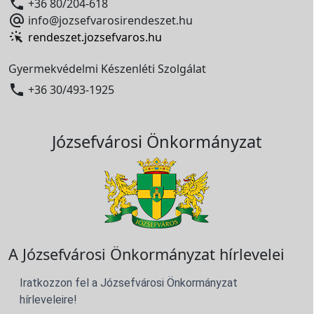

+36 80/204-618

info@jozsefvarosirendeszet.hu
rendeszet.jozsefvaros.hu
Gyermekvédelmi Készenléti Szolgálat

+36 30/493-1925
Józsefvárosi Önkormányzat
A Józsefvárosi Önkormányzat hírlevelei
Iratkozzon fel a Józsefvárosi Önkormányzat
hírleveleire!