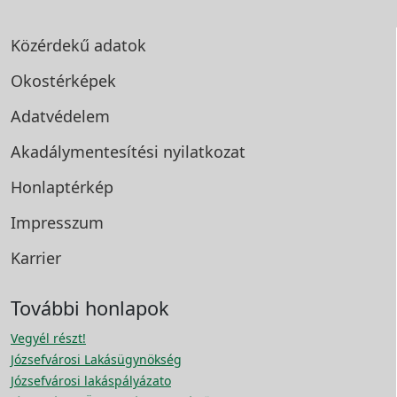
Közérdekű adatok
Okostérképek
Adatvédelem
Akadálymentesítési
nyilatkozat
Honlaptérkép
Impresszum
Karrier
További honlapok
Vegyél részt!
Józsefvárosi Lakásügynökség
Józsefvárosi lakáspályázato