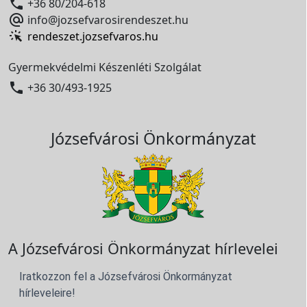

+36 80/204-618

info@jozsefvarosirendeszet.hu
rendeszet.jozsefvaros.hu
Gyermekvédelmi Készenléti Szolgálat

+36 30/493-1925
Józsefvárosi Önkormányzat
A Józsefvárosi Önkormányzat hírlevelei
Iratkozzon fel a Józsefvárosi Önkormányzat
hírleveleire!