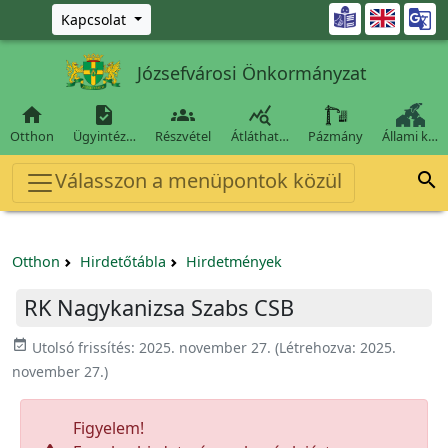
Ugrás a fő tartalomra

Kapcsolat
Józsefvárosi Önkormányzat




Otthon
Ügyintéz…
Részvétel
Átláthat…
Pázmány
Állami k…
Válasszon a menüpontok közül

Otthon
Hirdetőtábla
Hirdetmények
RK Nagykanizsa Szabs CSB
event_available
Utolsó frissítés:
2025. november 27.
(Létrehozva:
2025.
november 27.
)
Figyelem!