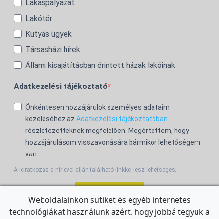
Lakáspályázat
Lakótér
Kutyás ügyek
Társasházi hírek
Állami kisajátításban érintett házak lakóinak
Adatkezelési tájékoztató
Önkéntesen hozzájárulok személyes adataim
kezeléséhez az
Adatkezelési tájékoztatóban
részletezetteknek megfelelően. Megértettem, hogy
hozzájárulásom visszavonására bármikor lehetőségem
van.
A leiratkozás a hírlevél alján található linkkel lesz lehetséges.
Feliratkozom!
Weboldalainkon sütiket és egyéb internetes
technológiákat használunk azért, hogy jobbá tegyük a
For the English Newsletter, click
HERE.