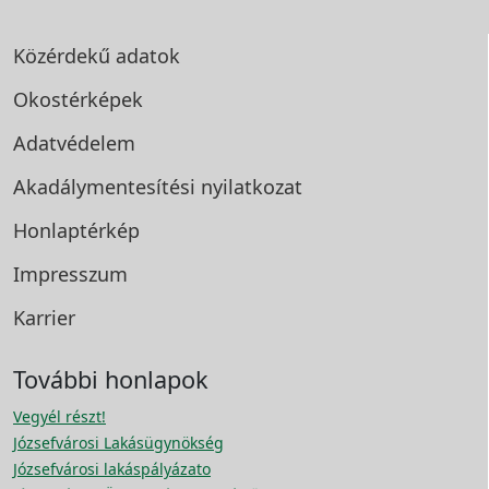
Közérdekű adatok
Okostérképek
Adatvédelem
Akadálymentesítési
nyilatkozat
Honlaptérkép
Impresszum
Karrier
További honlapok
Vegyél részt!
Józsefvárosi Lakásügynökség
Józsefvárosi lakáspályázato