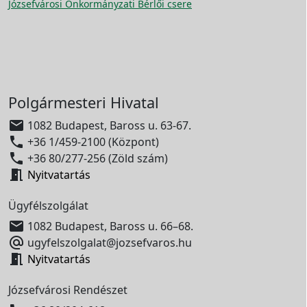
Józsefvárosi Önkormányzati Bérlői csere
Polgármesteri Hivatal

1082 Budapest, Baross u. 63-67.

+36 1/459-2100 (Központ)

+36 80/277-256 (Zöld szám)

Nyitvatartás
Ügyfélszolgálat

1082 Budapest, Baross u. 66–68.

ugyfelszolgalat@jozsefvaros.hu

Nyitvatartás
Józsefvárosi Rendészet