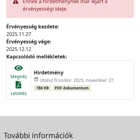
Ennek a hirdetménynek már lejárt a
érvényességi ideje.
Érvényesség kezdete:
2025.11.27
Érvényesség vége:
2025.12.12
Kapcsolódó mellékletek:
Hirdetmény
Megnéz
event_available
Utolsó frissítés: 2025. november 27.
786 KB
PDF dokumentum
Letöltés
További információk