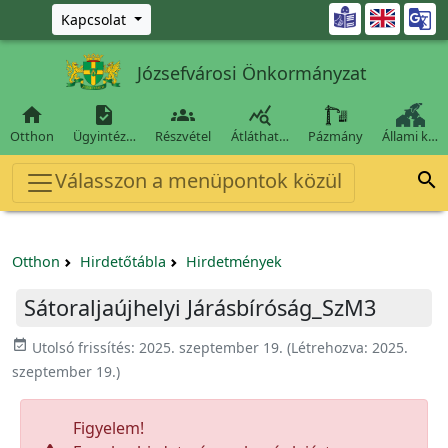
Ugrás a fő tartalomra

Kapcsolat
Józsefvárosi Önkormányzat




Otthon
Ügyintéz…
Részvétel
Átláthat…
Pázmány
Állami k…
Válasszon a menüpontok közül

Otthon
Hirdetőtábla
Hirdetmények
Sátoraljaújhelyi Járásbíróság_SzM3
event_available
Utolsó frissítés:
2025. szeptember 19.
(Létrehozva:
2025.
szeptember 19.
)
Figyelem!