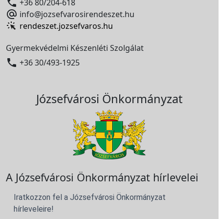

+36 80/204-618

info@jozsefvarosirendeszet.hu
rendeszet.jozsefvaros.hu
Gyermekvédelmi Készenléti Szolgálat

+36 30/493-1925
Józsefvárosi Önkormányzat
A Józsefvárosi Önkormányzat hírlevelei
Iratkozzon fel a Józsefvárosi Önkormányzat
hírleveleire!