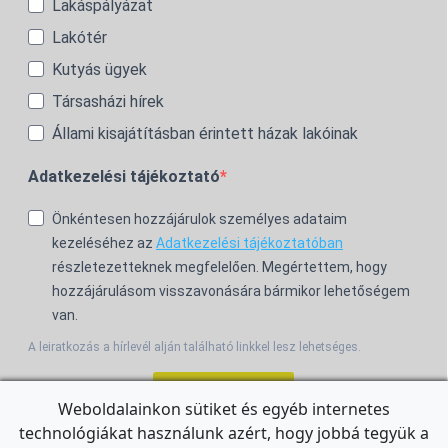
Lakáspályázat
Lakótér
Kutyás ügyek
Társasházi hírek
Állami kisajátításban érintett házak lakóinak
Adatkezelési tájékoztató
Önkéntesen hozzájárulok személyes adataim
kezeléséhez az
Adatkezelési tájékoztatóban
részletezetteknek megfelelően. Megértettem, hogy
hozzájárulásom visszavonására bármikor lehetőségem
van.
A leiratkozás a hírlevél alján található linkkel lesz lehetséges.
Feliratkozom!
Weboldalainkon sütiket és egyéb internetes
technológiákat használunk azért, hogy jobbá tegyük a
For the English Newsletter, click
HERE.