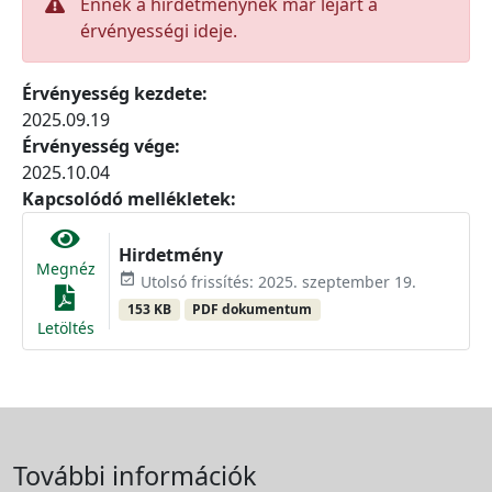
Ennek a hirdetménynek már lejárt a
érvényességi ideje.
Érvényesség kezdete:
2025.09.19
Érvényesség vége:
2025.10.04
Kapcsolódó mellékletek:
Hirdetmény
Megnéz
event_available
Utolsó frissítés: 2025. szeptember 19.
153 KB
PDF dokumentum
Letöltés
További információk