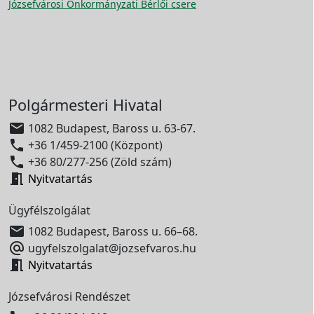
Józsefvárosi Önkormányzati Bérlői csere
Polgármesteri Hivatal

1082 Budapest, Baross u. 63-67.

+36 1/459-2100 (Központ)

+36 80/277-256 (Zöld szám)

Nyitvatartás
Ügyfélszolgálat

1082 Budapest, Baross u. 66–68.

ugyfelszolgalat@jozsefvaros.hu

Nyitvatartás
Józsefvárosi Rendészet