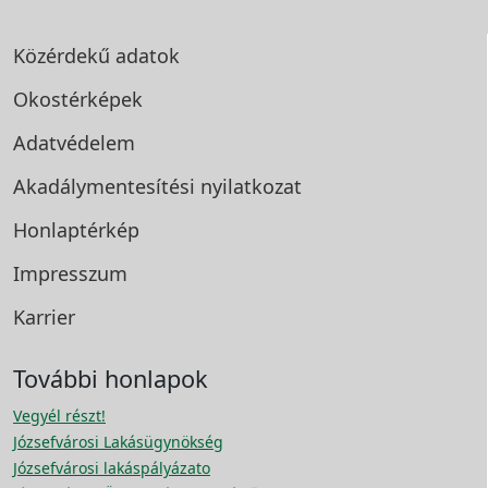
Közérdekű adatok
Okostérképek
Adatvédelem
Akadálymentesítési
nyilatkozat
Honlaptérkép
Impresszum
Karrier
További honlapok
Vegyél részt!
Józsefvárosi Lakásügynökség
Józsefvárosi lakáspályázato