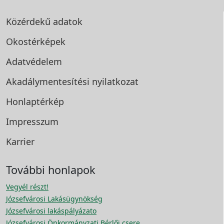
Közérdekű adatok
Okostérképek
Adatvédelem
Akadálymentesítési
nyilatkozat
Honlaptérkép
Impresszum
Karrier
További honlapok
Vegyél részt!
Józsefvárosi Lakásügynökség
Józsefvárosi lakáspályázato
Józsefvárosi Önkormányzati Bérlői csere