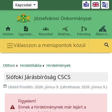
Ugrás a fő tartalomra

Kapcsolat
Józsefvárosi Önkormányzat




Otthon
Ügyintéz…
Részvétel
Átláthat…
Pázmány
Állami k…
Válasszon a menüpontok közül

Otthon
Hirdetőtábla
Hirdetmények
Siófoki Járásbíróság CSCS
event_available
Utolsó frissítés:
2026. június 9.
(Létrehozva:
2026. június 9.
)
Figyelem!
Ennek a hirdetménynek már lejárt a