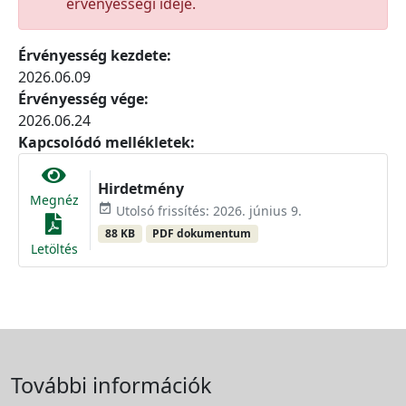
érvényességi ideje.
Érvényesség kezdete:
2026.06.09
Érvényesség vége:
2026.06.24
Kapcsolódó mellékletek:
Hirdetmény
Megnéz
event_available
Utolsó frissítés: 2026. június 9.
88 KB
PDF dokumentum
Letöltés
További információk