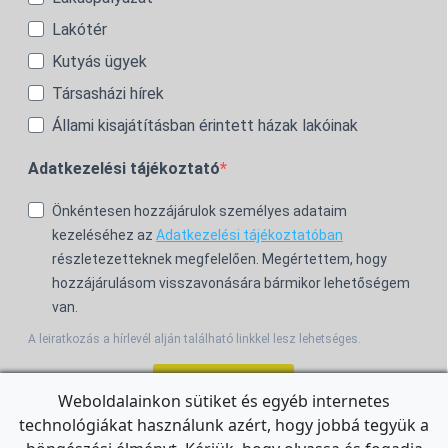
Lakótér
Kutyás ügyek
Társasházi hírek
Állami kisajátításban érintett házak lakóinak
Adatkezelési tájékoztató
Önkéntesen hozzájárulok személyes adataim
kezeléséhez az
Adatkezelési tájékoztatóban
részletezetteknek megfelelően. Megértettem, hogy
hozzájárulásom visszavonására bármikor lehetőségem
van.
A leiratkozás a hírlevél alján található linkkel lesz lehetséges.
Feliratkozom!
Weboldalainkon sütiket és egyéb internetes
technológiákat használunk azért, hogy jobbá tegyük a
For the English Newsletter, click
HERE.