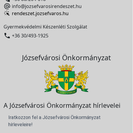

info@jozsefvarosirendeszet.hu
rendeszet.jozsefvaros.hu
Gyermekvédelmi Készenléti Szolgálat

+36 30/493-1925
Józsefvárosi Önkormányzat
A Józsefvárosi Önkormányzat hírlevelei
Iratkozzon fel a Józsefvárosi Önkormányzat
hírleveleire!