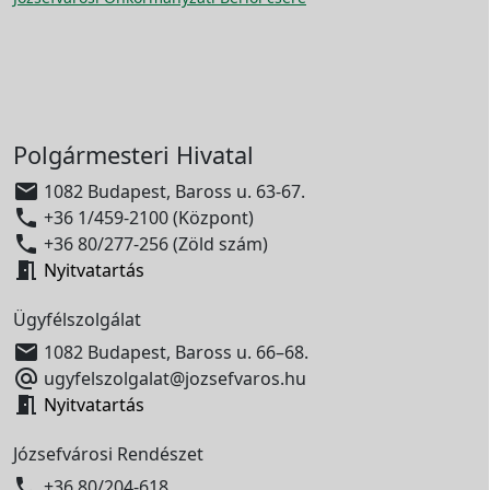
Polgármesteri Hivatal

1082 Budapest, Baross u. 63-67.

+36 1/459-2100 (Központ)

+36 80/277-256 (Zöld szám)

Nyitvatartás
Ügyfélszolgálat

1082 Budapest, Baross u. 66–68.

ugyfelszolgalat@jozsefvaros.hu

Nyitvatartás
Józsefvárosi Rendészet

+36 80/204-618