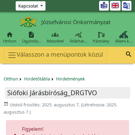
Ugrás a fő tartalomra

Kapcsolat
Józsefvárosi Önkormányzat




Otthon
Ügyintéz…
Részvétel
Átláthat…
Pázmány
Állami k…
Válasszon a menüpontok közül

Otthon
Hirdetőtábla
Hirdetmények
Siófoki Járásbíróság_DRGTVO
event_available
Utolsó frissítés:
2025. augusztus 7.
(Létrehozva:
2025.
augusztus 7.
)
Figyelem!