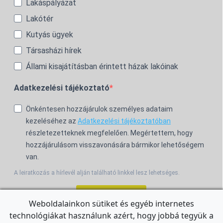
Lakáspályázat
Lakótér
Kutyás ügyek
Társasházi hírek
Állami kisajátításban érintett házak lakóinak
Adatkezelési tájékoztató
Önkéntesen hozzájárulok személyes adataim
kezeléséhez az
Adatkezelési tájékoztatóban
részletezetteknek megfelelően. Megértettem, hogy
hozzájárulásom visszavonására bármikor lehetőségem
van.
A leiratkozás a hírlevél alján található linkkel lesz lehetséges.
Feliratkozom!
Weboldalainkon sütiket és egyéb internetes
technológiákat használunk azért, hogy jobbá tegyük a
For the English Newsletter, click
HERE.