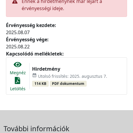
Ennek a hirdetménynek már lejárt a
érvényességi ideje.
Érvényesség kezdete:
2025.08.07
Érvényesség vége:
2025.08.22
Kapcsolódó mellékletek:
Hirdetmény
Megnéz
event_available
Utolsó frissítés: 2025. augusztus 7.
114 KB
PDF dokumentum
Letöltés
További információk