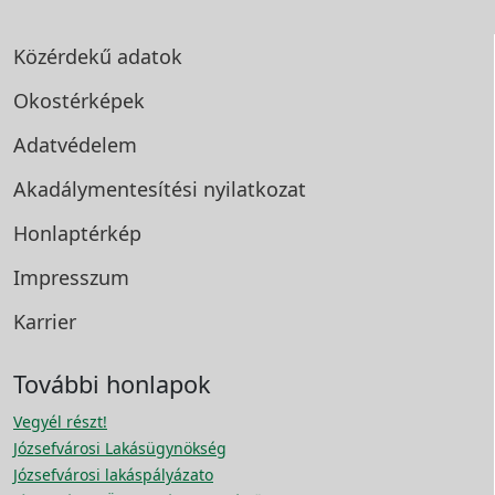
Közérdekű adatok
Okostérképek
Adatvédelem
Akadálymentesítési
nyilatkozat
Honlaptérkép
Impresszum
Karrier
További honlapok
Vegyél részt!
Józsefvárosi Lakásügynökség
Józsefvárosi lakáspályázato