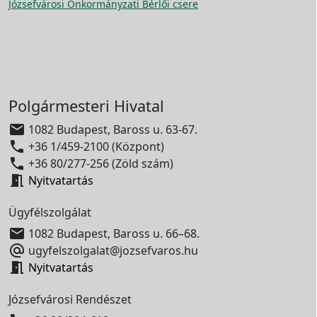
Józsefvárosi Önkormányzati Bérlői csere
Polgármesteri Hivatal

1082 Budapest, Baross u. 63-67.

+36 1/459-2100 (Központ)

+36 80/277-256 (Zöld szám)

Nyitvatartás
Ügyfélszolgálat

1082 Budapest, Baross u. 66–68.

ugyfelszolgalat@jozsefvaros.hu

Nyitvatartás
Józsefvárosi Rendészet