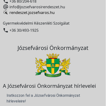

+36 80/204-618

info@jozsefvarosirendeszet.hu
rendeszet.jozsefvaros.hu
Gyermekvédelmi Készenléti Szolgálat

+36 30/493-1925
Józsefvárosi Önkormányzat
A Józsefvárosi Önkormányzat hírlevelei
Iratkozzon fel a Józsefvárosi Önkormányzat
hírleveleire!