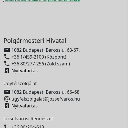
Polgármesteri Hivatal

1082 Budapest, Baross u. 63-67.

+36 1/459-2100 (Központ)

+36 80/277-256 (Zöld szám)

Nyitvatartás
Ügyfélszolgálat

1082 Budapest, Baross u. 66–68.

ugyfelszolgalat@jozsefvaros.hu

Nyitvatartás
Józsefvárosi Rendészet

+36 80/204-618