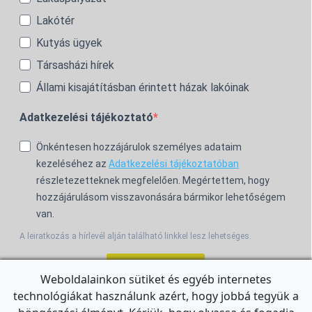
Lakótér
Kutyás ügyek
Társasházi hírek
Állami kisajátításban érintett házak lakóinak
Adatkezelési tájékoztató
Önkéntesen hozzájárulok személyes adataim
kezeléséhez az
Adatkezelési tájékoztatóban
részletezetteknek megfelelően. Megértettem, hogy
hozzájárulásom visszavonására bármikor lehetőségem
van.
A leiratkozás a hírlevél alján található linkkel lesz lehetséges.
Feliratkozom!
Weboldalainkon sütiket és egyéb internetes
technológiákat használunk azért, hogy jobbá tegyük a
For the English Newsletter, click
HERE.