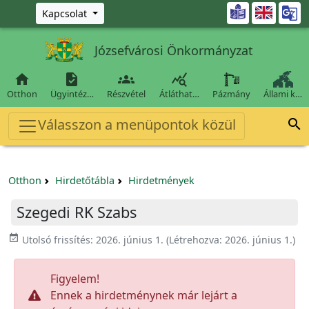
Ugrás a fő tartalomra

Kapcsolat
Józsefvárosi Önkormányzat




Otthon
Ügyintéz…
Részvétel
Átláthat…
Pázmány
Állami k…
Válasszon a menüpontok közül

Otthon
Hirdetőtábla
Hirdetmények
Szegedi RK Szabs
event_available
Utolsó frissítés:
2026. június 1.
(Létrehozva:
2026. június 1.
)
Figyelem!
Ennek a hirdetménynek már lejárt a