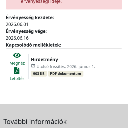
érvényességi ideje.
Érvényesség kezdete:
2026.06.01
Érvényesség vége:
2026.06.16
Kapcsolódó mellékletek:
Hirdetmény
Megnéz
event_available
Utolsó frissítés: 2026. június 1.
903 KB
PDF dokumentum
Letöltés
További információk