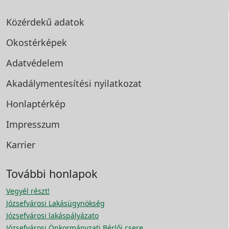
Közérdekű adatok
Okostérképek
Adatvédelem
Akadálymentesítési
nyilatkozat
Honlaptérkép
Impresszum
Karrier
További honlapok
Vegyél részt!
Józsefvárosi Lakásügynökség
Józsefvárosi lakáspályázato
Józsefvárosi Önkormányzati Bérlői csere