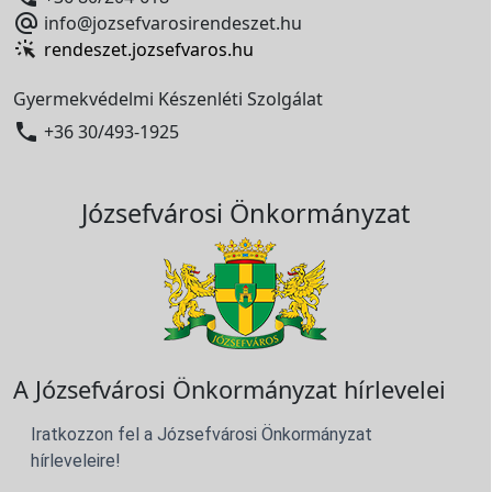

info@jozsefvarosirendeszet.hu
rendeszet.jozsefvaros.hu
Gyermekvédelmi Készenléti Szolgálat

+36 30/493-1925
Józsefvárosi Önkormányzat
A Józsefvárosi Önkormányzat hírlevelei
Iratkozzon fel a Józsefvárosi Önkormányzat
hírleveleire!