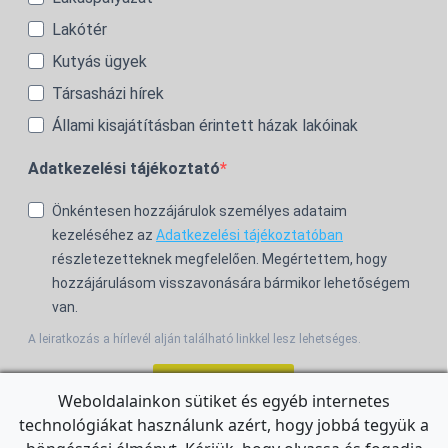
Lakótér
Kutyás ügyek
Társasházi hírek
Állami kisajátításban érintett házak lakóinak
Adatkezelési tájékoztató
Önkéntesen hozzájárulok személyes adataim
kezeléséhez az
Adatkezelési tájékoztatóban
részletezetteknek megfelelően. Megértettem, hogy
hozzájárulásom visszavonására bármikor lehetőségem
van.
A leiratkozás a hírlevél alján található linkkel lesz lehetséges.
Feliratkozom!
Weboldalainkon sütiket és egyéb internetes
technológiákat használunk azért, hogy jobbá tegyük a
For the English Newsletter, click
HERE.