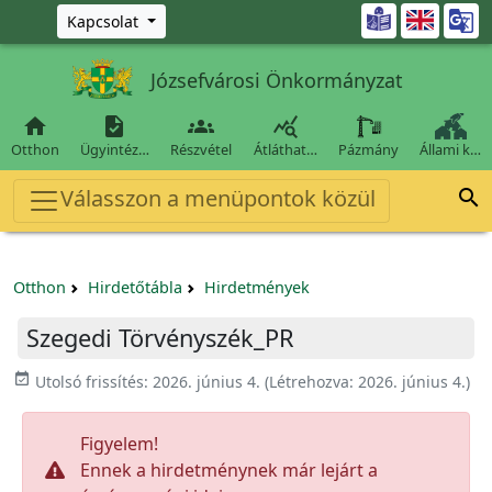
Ugrás a fő tartalomra

Kapcsolat
Józsefvárosi Önkormányzat




Otthon
Ügyintéz…
Részvétel
Átláthat…
Pázmány
Állami k…
Válasszon a menüpontok közül

Otthon
Hirdetőtábla
Hirdetmények
Szegedi Törvényszék_PR
event_available
Utolsó frissítés:
2026. június 4.
(Létrehozva:
2026. június 4.
)
Figyelem!
Ennek a hirdetménynek már lejárt a