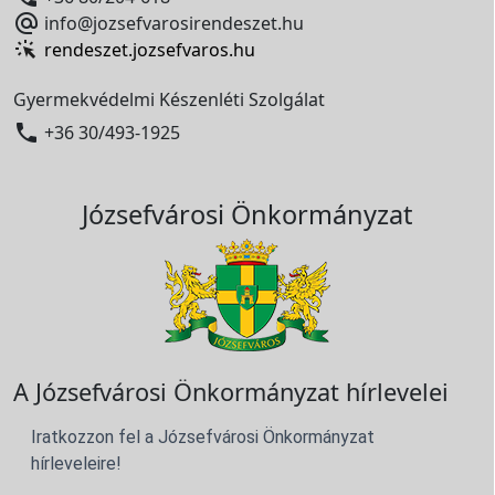

info@jozsefvarosirendeszet.hu
rendeszet.jozsefvaros.hu
Gyermekvédelmi Készenléti Szolgálat

+36 30/493-1925
Józsefvárosi Önkormányzat
A Józsefvárosi Önkormányzat hírlevelei
Iratkozzon fel a Józsefvárosi Önkormányzat
hírleveleire!