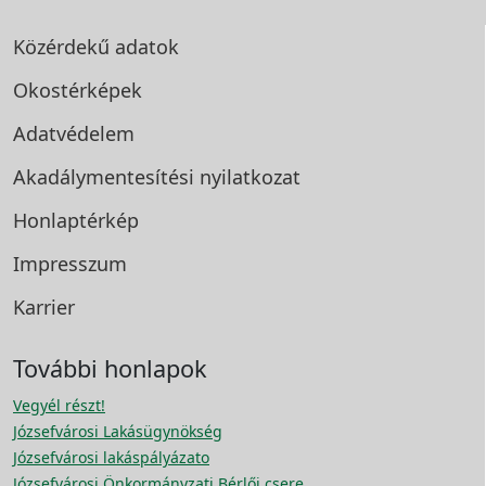
Közérdekű adatok
Okostérképek
Adatvédelem
Akadálymentesítési
nyilatkozat
Honlaptérkép
Impresszum
Karrier
További honlapok
Vegyél részt!
Józsefvárosi Lakásügynökség
Józsefvárosi lakáspályázato
Józsefvárosi Önkormányzati Bérlői csere