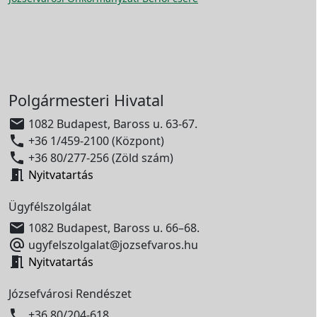
Polgármesteri Hivatal

1082 Budapest, Baross u. 63-67.

+36 1/459-2100 (Központ)

+36 80/277-256 (Zöld szám)

Nyitvatartás
Ügyfélszolgálat

1082 Budapest, Baross u. 66–68.

ugyfelszolgalat@jozsefvaros.hu

Nyitvatartás
Józsefvárosi Rendészet

+36 80/204-618