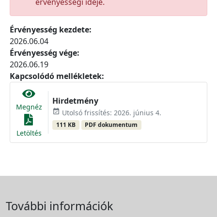
érvényességi ideje.
Érvényesség kezdete:
2026.06.04
Érvényesség vége:
2026.06.19
Kapcsolódó mellékletek:
Hirdetmény
Megnéz
event_available
Utolsó frissítés: 2026. június 4.
111 KB
PDF dokumentum
Letöltés
További információk