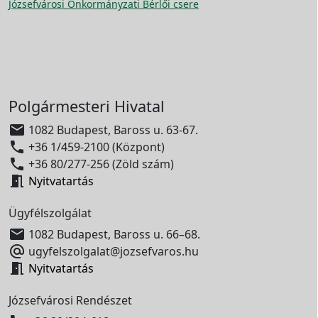
Józsefvárosi Önkormányzati Bérlői csere
Polgármesteri Hivatal

1082 Budapest, Baross u. 63-67.

+36 1/459-2100 (Központ)

+36 80/277-256 (Zöld szám)

Nyitvatartás
Ügyfélszolgálat

1082 Budapest, Baross u. 66–68.

ugyfelszolgalat@jozsefvaros.hu

Nyitvatartás
Józsefvárosi Rendészet