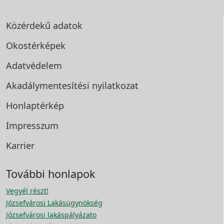
Közérdekű adatok
Okostérképek
Adatvédelem
Akadálymentesítési
nyilatkozat
Honlaptérkép
Impresszum
Karrier
További honlapok
Vegyél részt!
Józsefvárosi Lakásügynökség
Józsefvárosi lakáspályázato