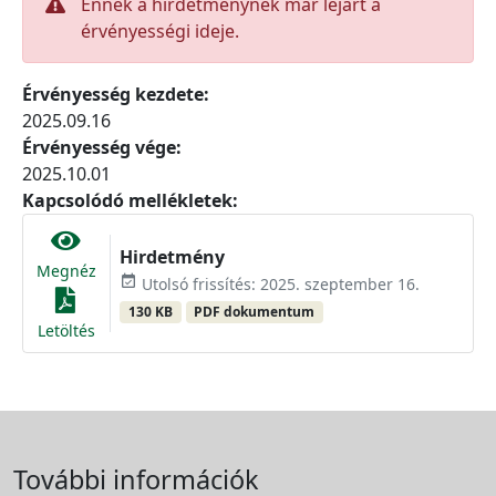
Ennek a hirdetménynek már lejárt a
érvényességi ideje.
Érvényesség kezdete:
2025.09.16
Érvényesség vége:
2025.10.01
Kapcsolódó mellékletek:
Hirdetmény
Megnéz
event_available
Utolsó frissítés: 2025. szeptember 16.
130 KB
PDF dokumentum
Letöltés
További információk