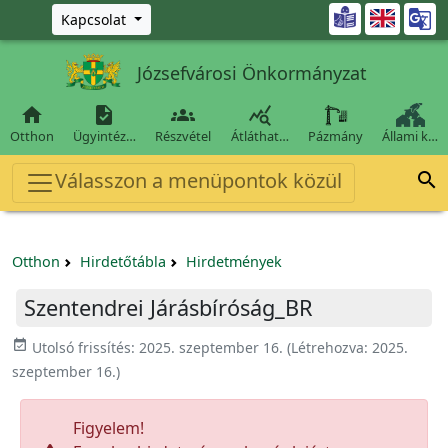
Ugrás a fő tartalomra

Kapcsolat
Józsefvárosi Önkormányzat




Otthon
Ügyintéz…
Részvétel
Átláthat…
Pázmány
Állami k…
Válasszon a menüpontok közül

Otthon
Hirdetőtábla
Hirdetmények
Szentendrei Járásbíróság_BR
event_available
Utolsó frissítés:
2025. szeptember 16.
(Létrehozva:
2025.
szeptember 16.
)
Figyelem!