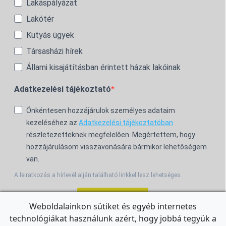
Lakáspályázat
Lakótér
Kutyás ügyek
Társasházi hírek
Állami kisajátításban érintett házak lakóinak
Adatkezelési tájékoztató
Önkéntesen hozzájárulok személyes adataim
kezeléséhez az
Adatkezelési tájékoztatóban
részletezetteknek megfelelően. Megértettem, hogy
hozzájárulásom visszavonására bármikor lehetőségem
van.
A leiratkozás a hírlevél alján található linkkel lesz lehetséges.
Feliratkozom!
Weboldalainkon sütiket és egyéb internetes
technológiákat használunk azért, hogy jobbá tegyük a
For the English Newsletter, click
HERE.