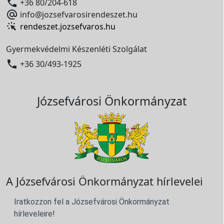

+36 80/204-618

info@jozsefvarosirendeszet.hu
rendeszet.jozsefvaros.hu
Gyermekvédelmi Készenléti Szolgálat

+36 30/493-1925
Józsefvárosi Önkormányzat
A Józsefvárosi Önkormányzat hírlevelei
Iratkozzon fel a Józsefvárosi Önkormányzat
hírleveleire!