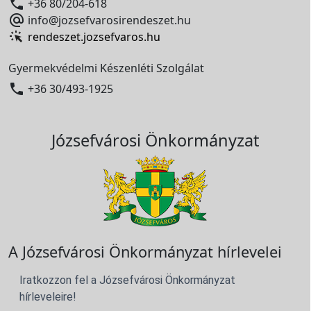

+36 80/204-618

info@jozsefvarosirendeszet.hu
rendeszet.jozsefvaros.hu
Gyermekvédelmi Készenléti Szolgálat

+36 30/493-1925
Józsefvárosi Önkormányzat
A Józsefvárosi Önkormányzat hírlevelei
Iratkozzon fel a Józsefvárosi Önkormányzat
hírleveleire!