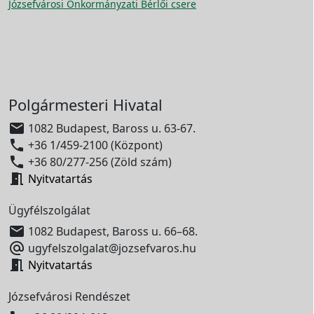
Józsefvárosi Önkormányzati Bérlői csere
Polgármesteri Hivatal

1082 Budapest, Baross u. 63-67.

+36 1/459-2100 (Központ)

+36 80/277-256 (Zöld szám)

Nyitvatartás
Ügyfélszolgálat

1082 Budapest, Baross u. 66–68.

ugyfelszolgalat@jozsefvaros.hu

Nyitvatartás
Józsefvárosi Rendészet