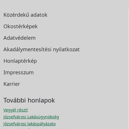
Közérdekű adatok
Okostérképek
Adatvédelem
Akadálymentesítési
nyilatkozat
Honlaptérkép
Impresszum
Karrier
További honlapok
Vegyél részt!
Józsefvárosi Lakásügynökség
Józsefvárosi lakáspályázato