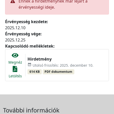
Ennek a hirdetménynek már lejárt a
érvényességi ideje.
Érvényesség kezdete:
2025.12.10
Érvényesség vége:
2025.12.25
Kapcsolódó mellékletek:
Hirdetmény
Megnéz
event_available
Utolsó frissítés: 2025. december 10.
614 KB
PDF dokumentum
Letöltés
További információk