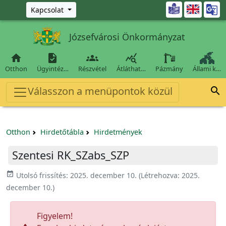
Ugrás a fő tartalomra

Kapcsolat
Józsefvárosi Önkormányzat




Otthon
Ügyintéz…
Részvétel
Átláthat…
Pázmány
Állami k…
Válasszon a menüpontok közül

Otthon
Hirdetőtábla
Hirdetmények
Szentesi RK_SZabs_SZP
event_available
Utolsó frissítés:
2025. december 10.
(Létrehozva:
2025.
december 10.
)
Figyelem!