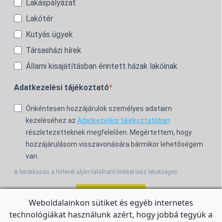
Lakáspályázat
Lakótér
Kutyás ügyek
Társasházi hírek
Állami kisajátításban érintett házak lakóinak
Adatkezelési tájékoztató
Önkéntesen hozzájárulok személyes adataim
kezeléséhez az
Adatkezelési tájékoztatóban
részletezetteknek megfelelően. Megértettem, hogy
hozzájárulásom visszavonására bármikor lehetőségem
van.
A leiratkozás a hírlevél alján található linkkel lesz lehetséges.
Feliratkozom!
Weboldalainkon sütiket és egyéb internetes
technológiákat használunk azért, hogy jobbá tegyük a
For the English Newsletter, click
HERE.