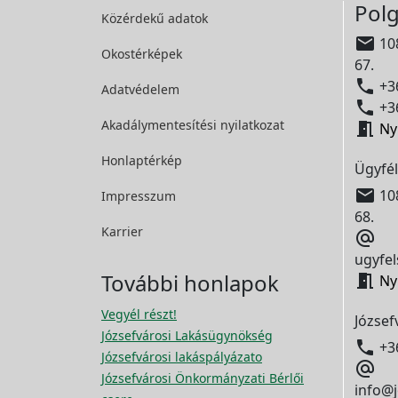
Polg
Közérdekű adatok

108
Okostérképek
67.

+36
Adatvédelem

+36
Akadálymentesítési
nyilatkozat

Ny
Honlaptérkép
Ügyfél

108
Impresszum
68.
Karrier

ugyfel
További honlapok

Ny
Vegyél részt!
József
Józsefvárosi Lakásügynökség

+3
Józsefvárosi lakáspályázato

Józsefvárosi Önkormányzati Bérlői
info@j