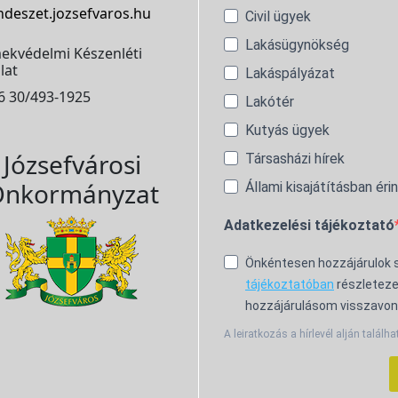
ndeszet.jozsefvaros.hu
Civil ügyek
Lakásügynökség
ekvédelmi Készenléti
lat
Lakáspályázat
6 30/493-1925
Lakótér
Kutyás ügyek
Józsefvárosi
Társasházi hírek
nkormányzat
Állami kisajátításban éri
Adatkezelési tájékoztató
Önkéntesen hozzájárulok
tájékoztatóban
részleteze
hozzájárulásom visszavon
A leiratkozás a hírlevél alján találha