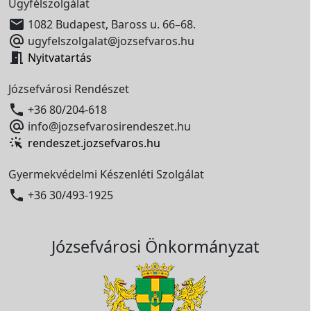
Ügyfélszolgálat

1082 Budapest, Baross u. 66–68.

ugyfelszolgalat@jozsefvaros.hu

Nyitvatartás
Józsefvárosi Rendészet

+36 80/204-618

info@jozsefvarosirendeszet.hu
rendeszet.jozsefvaros.hu
Gyermekvédelmi Készenléti Szolgálat

+36 30/493-1925
Józsefvárosi Önkormányzat