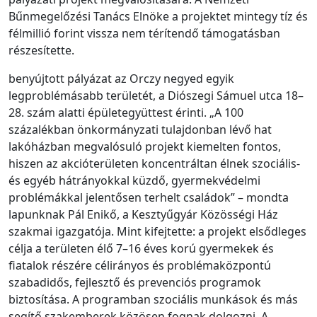
Bűnmegelőzési Tanács Elnöke a projektet mintegy tíz és
félmillió forint vissza nem térítendő támogatásban
részesítette.
benyújtott pályázat az Orczy negyed egyik
legproblémásabb területét, a Diószegi Sámuel utca 18–
28. szám alatti épületegyüttest érinti. „A 100
százalékban önkormányzati tulajdonban lévő hat
lakóházban megvalósuló projekt kiemelten fontos,
hiszen az akcióterületen koncentráltan élnek szociális-
és egyéb hátrányokkal küzdő, gyermekvédelmi
problémákkal jelentősen terhelt családok” – mondta
lapunknak Pál Enikő, a Kesztyűgyár Közösségi Ház
szakmai igazgatója. Mint kifejtette: a projekt elsődleges
célja a területen élő 7–16 éves korú gyermekek és
fiatalok részére célirányos és problémaközpontú
szabadidős, fejlesztő és prevenciós programok
biztosítása. A programban szociális munkások és más
segítő szakemberek közösen fognak dolgozni. A