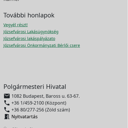
További honlapok
Vegyél részt!
Józsefvárosi Lakásügynökség
Józsefvárosi lakáspályázato
Józsefvárosi Önkormányzati Bérlői csere
Polgármesteri Hivatal

1082 Budapest, Baross u. 63-67.

+36 1/459-2100 (Központ)

+36 80/277-256 (Zöld szám)

Nyitvatartás