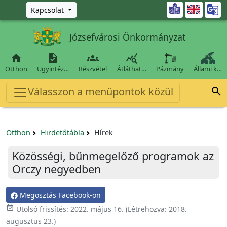
Ugrás a fő tartalomra

Kapcsolat
Józsefvárosi Önkormányzat




Otthon
Ügyintéz…
Részvétel
Átláthat…
Pázmány
Állami k…
Válasszon a menüpontok közül

Otthon
Hirdetőtábla
Hírek
Közösségi, bűnmegelőző programok az
Orczy negyedben
Megosztás Facebook-on

Utolsó frissítés:
2022. május 16.
(Létrehozva:
2018.
augusztus 23.
)