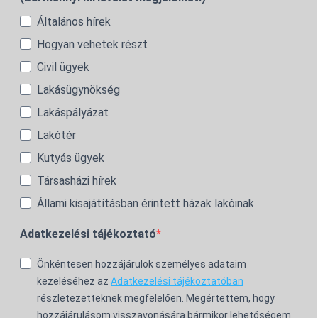
Általános hírek
Hogyan vehetek részt
Civil ügyek
Lakásügynökség
Lakáspályázat
Lakótér
Kutyás ügyek
Társasházi hírek
Állami kisajátításban érintett házak lakóinak
Adatkezelési tájékoztató
Önkéntesen hozzájárulok személyes adataim
kezeléséhez az
Adatkezelési tájékoztatóban
részletezetteknek megfelelően. Megértettem, hogy
hozzájárulásom visszavonására bármikor lehetőségem