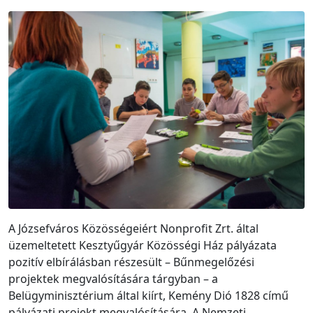
A Józsefváros Közösségeiért Nonprofit Zrt. által
üzemeltetett Kesztyűgyár Közösségi Ház pályázata
pozitív elbírálásban részesült – Bűnmegelőzési
projektek megvalósítására tárgyban – a
Belügyminisztérium által kiírt, Kemény Dió 1828 című
pályázati projekt megvalósítására. A Nemzeti