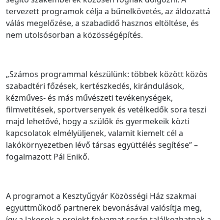
tervezett programok célja a bűnelkövetés, az áldozattá
válás megelőzése, a szabadidő hasznos eltöltése, és
nem utolsósorban a közösségépítés.
„Számos programmal készülünk: többek között közös
szabadtéri főzések, kertészkedés, kirándulások,
kézműves- és más művészeti tevékenységek,
filmvetítések, sportversenyek és vetélkedők sora teszi
majd lehetővé, hogy a szülők és gyermekeik közti
kapcsolatok elmélyüljenek, valamit kiemelt cél a
lakókörnyezetben lévő társas együttélés segítése” –
fogalmazott Pál Enikő.
A programot a Kesztyűgyár Közösségi Ház szakmai
együttműködő partnerek bevonásával valósítja meg,
így a lakosok a projekt folyamat során találkozhatnak a