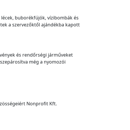
 lécek, buborékfújók, vízibombák és
stek a szervezőktől ajándékba kapott
tvények és rendőrségi járműveket
 összepárosítva még a nyomozói
zösségeiért Nonprofit Kft.