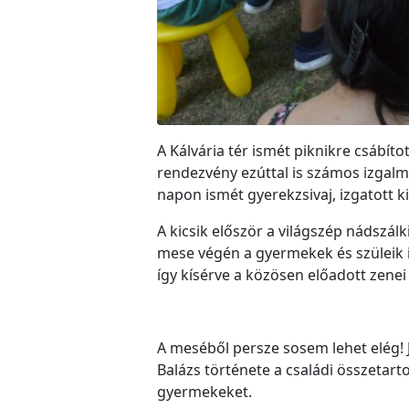
A Kálvária tér ismét piknikre csábíto
rendezvény ezúttal is számos izgalma
napon ismét gyerekzsivaj, izgatott k
A kicsik először a világszép nádszál
mese végén a gyermekek és szüleik i
így kísérve a közösen előadott zenei
A meséből persze sosem lehet elég! J
Balázs története a családi összetart
gyermekeket.