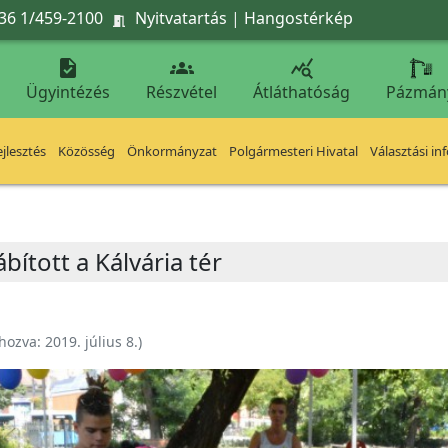
36 1/459-2100
Nyitvatartás
|
Hangostérkép




Ügyintézés
Részvétel
Átláthatóság
Pázmán
jlesztés
Közösség
Önkormányzat
Polgármesteri Hivatal
Választási in
ábított a Kálvária tér
ehozva:
2019. július 8.
)