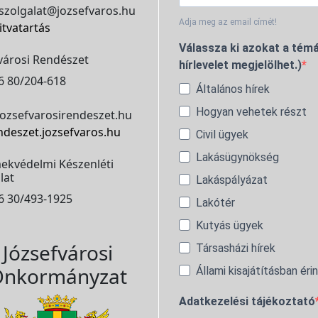
szolgalat@jozsefvaros.hu
Adja meg az email címét!
itvatartás
Válassza ki azokat a témá
városi Rendészet
hírlevelet megjelölhet.)
6 80/204-618
Általános hírek
Hogyan vehetek részt
ozsefvarosirendeszet.hu
ndeszet.jozsefvaros.hu
Civil ügyek
Lakásügynökség
ekvédelmi Készenléti
lat
Lakáspályázat
6 30/493-1925
Lakótér
Kutyás ügyek
Józsefvárosi
Társasházi hírek
nkormányzat
Állami kisajátításban éri
Adatkezelési tájékoztató