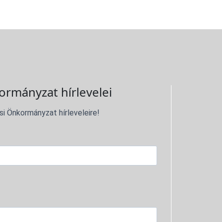
ormányzat hírlevelei
si Önkormányzat hírleveleire!