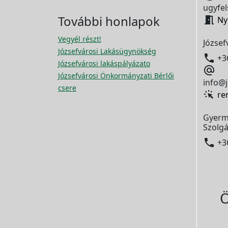
ugyfel
További honlapok

Ny
Vegyél részt!
József
Józsefvárosi Lakásügynökség

+3
Józsefvárosi lakáspályázato

Józsefvárosi Önkormányzati Bérlői
info@j
csere
re
Gyerm
Szolgá

+3
Ö