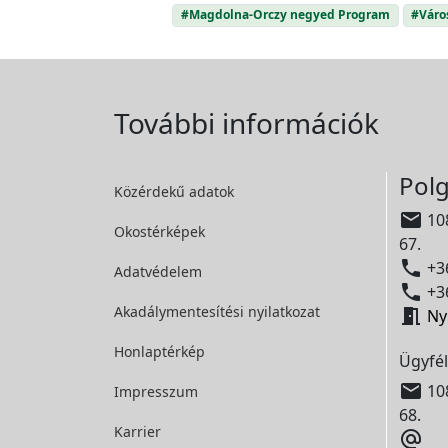
#Magdolna-Orczy negyed Program
#Váro
További információk
Polg
Közérdekű adatok

108
Okostérképek
67.

+36
Adatvédelem

+36
Akadálymentesítési
nyilatkozat

Ny
Honlaptérkép
Ügyfél

108
Impresszum
68.
Karrier
