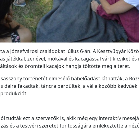
tta a józsefvárosi családokat július 6-án. A Kesztyűgyár Közö
s játékkal, zenével, mókával és kacagással várt kicsiket és
iáltások és örömteli kacajok hangja töltötte meg a teret.
kisasszony történetét elmesélő bábelőadást láthatták, a Ró
s dalra fakadtak, táncra perdültek, a vállalkozóbb kedvűek
 produkciót.
ól tudták ezt a szervezők is, akik még egy interaktív mesejá
ozás és a testvéri szeretet fontosságára emlékeztette a néző