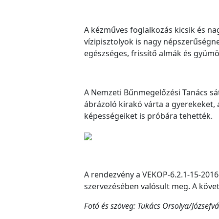
A kézműves foglalkozás kicsik és na
vízipisztolyok is nagy népszerűségn
egészséges, frissítő almák és gyümö
A Nemzeti Bűnmegelőzési Tanács sát
ábrázoló kirakó várta a gyerekeket,
képességeiket is próbára tehették.
A rendezvény a VEKOP-6.2.1-15-2016-
szervezésében valósult meg. A követk
Fotó és szöveg: Tukács Orsolya/Józsefv