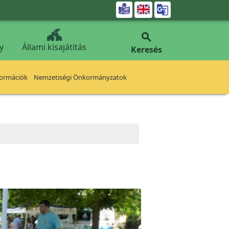


y
Állami kisajátítás
Keresés
formációk
Nemzetiségi Önkormányzatok