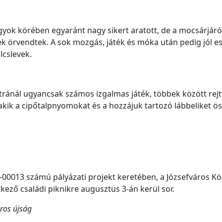
gyok körében egyaránt nagy sikert aratott, de a mocsárjáró
ek örvendtek. A sok mozgás, játék és móka után pedig jól e
lcslevek.
ránál ugyancsak számos izgalmas játék, többek között rej
 akik a cipőtalpnyomokat és a hozzájuk tartozó lábbeliket
00013 számú pályázati projekt keretében, a Józsefváros Kö
ező családi piknikre augusztus 3-án kerül sor.
áros újság