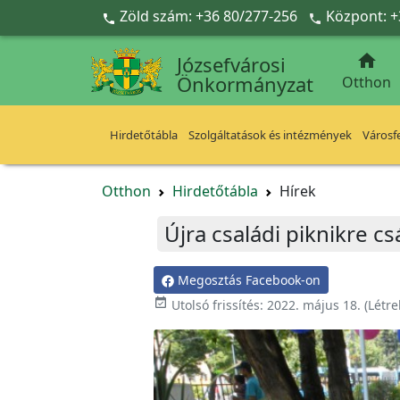
Ugrás a fő tartalomra
Zöld szám: +36 80/277-256
Központ: +



Józsefvárosi
Önkormányzat
Otthon
Hirdetőtábla
Szolgáltatások és intézmények
Városfe
Otthon
Hirdetőtábla
Hírek
Újra családi piknikre cs
Megosztás Facebook-on

Utolsó frissítés:
2022. május 18.
(Létr