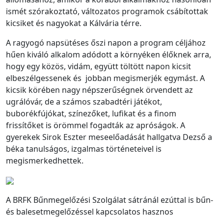
ismét szórakoztató, változatos programok csábítottak
kicsiket és nagyokat a Kálvária térre.
A ragyogó napsütéses őszi napon a program céljához
hűen kiváló alkalom adódott a környéken élőknek arra,
hogy egy közös, vidám, együtt töltött napon kicsit
elbeszélgessenek és jobban megismerjék egymást. A
kicsik körében nagy népszerűségnek örvendett az
ugrálóvár, de a számos szabadtéri játékot,
buborékfújókat, színezőket, lufikat és a finom
frissítőket is örömmel fogadták az apróságok. A
gyerekek Sirok Eszter meseelőadását hallgatva Dezső a
béka tanulságos, izgalmas történeteivel is
megismerkedhettek.
A BRFK Bűnmegelőzési Szolgálat sátránál ezúttal is bűn-
és balesetmegelőzéssel kapcsolatos hasznos