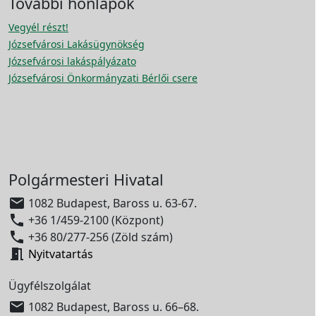
További honlapok
Vegyél részt!
Józsefvárosi Lakásügynökség
Józsefvárosi lakáspályázato
Józsefvárosi Önkormányzati Bérlői csere
Polgármesteri Hivatal

1082 Budapest, Baross u. 63-67.

+36 1/459-2100 (Központ)

+36 80/277-256 (Zöld szám)

Nyitvatartás
Ügyfélszolgálat

1082 Budapest, Baross u. 66–68.