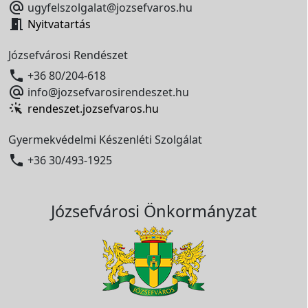

ugyfelszolgalat@jozsefvaros.hu

Nyitvatartás
Józsefvárosi Rendészet

+36 80/204-618

info@jozsefvarosirendeszet.hu
rendeszet.jozsefvaros.hu
Gyermekvédelmi Készenléti Szolgálat

+36 30/493-1925
Józsefvárosi Önkormányzat