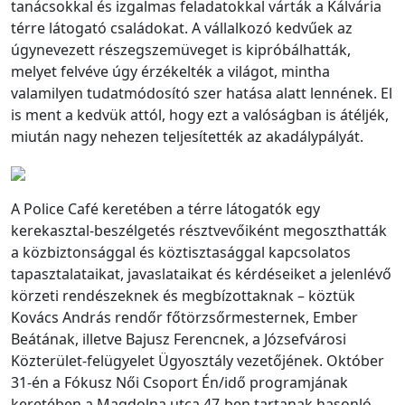
tanácsokkal és izgalmas feladatokkal várták a Kálvária
térre látogató családokat. A vállalkozó kedvűek az
úgynevezett részegszemüveget is kipróbálhatták,
melyet felvéve úgy érzékelték a világot, mintha
valamilyen tudatmódosító szer hatása alatt lennének. El
is ment a kedvük attól, hogy ezt a valóságban is átéljék,
miután nagy nehezen teljesítették az akadálypályát.
A Police Café keretében a térre látogatók egy
kerekasztal-beszélgetés résztvevőiként megoszthatták
a közbiztonsággal és köztisztasággal kapcsolatos
tapasztalataikat, javaslataikat és kérdéseiket a jelenlévő
körzeti rendészeknek és megbízottaknak – köztük
Kovács András rendőr főtörzsőrmesternek, Ember
Beátának, illetve Bajusz Ferencnek, a Józsefvárosi
Közterület-felügyelet Ügyosztály vezetőjének. Október
31-én a Fókusz Női Csoport Én/idő programjának
keretében a Magdolna utca 47-ben tartanak hasonló