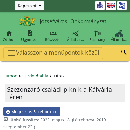
Ugrás a fő tartalomra

Kapcsolat
Józsefvárosi Önkormányzat




Otthon
Ügyintéz…
Részvétel
Átláthat…
Pázmány
Állami k…
Válasszon a menüpontok közül

Otthon
Hirdetőtábla
Hírek
Szezonzáró családi piknik a Kálvária
téren
Megosztás Facebook-on

Utolsó frissítés:
2022. május 18.
(Létrehozva:
2019.
szeptember 22.
)