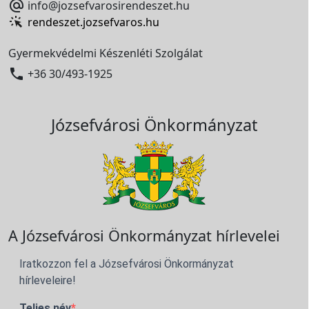

info@jozsefvarosirendeszet.hu
rendeszet.jozsefvaros.hu
Gyermekvédelmi Készenléti Szolgálat

+36 30/493-1925
Józsefvárosi Önkormányzat
A Józsefvárosi Önkormányzat hírlevelei
Iratkozzon fel a Józsefvárosi Önkormányzat
hírleveleire!
Teljes név