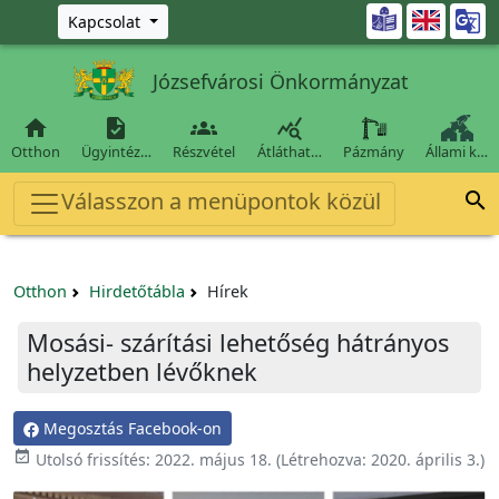
Ugrás a fő tartalomra

Kapcsolat
Józsefvárosi Önkormányzat




Otthon
Ügyintéz…
Részvétel
Átláthat…
Pázmány
Állami k…
Válasszon a menüpontok közül

Otthon
Hirdetőtábla
Hírek
Mosási- szárítási lehetőség hátrányos
helyzetben lévőknek
Megosztás Facebook-on

Utolsó frissítés:
2022. május 18.
(Létrehozva:
2020. április 3.
)