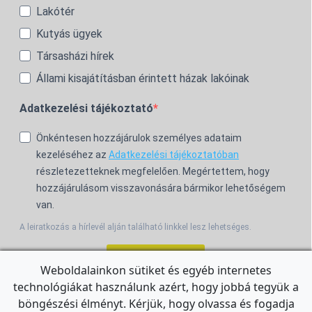
Lakótér
Kutyás ügyek
Társasházi hírek
Állami kisajátításban érintett házak lakóinak
Adatkezelési tájékoztató
Önkéntesen hozzájárulok személyes adataim
kezeléséhez az
Adatkezelési tájékoztatóban
részletezetteknek megfelelően. Megértettem, hogy
hozzájárulásom visszavonására bármikor lehetőségem
van.
A leiratkozás a hírlevél alján található linkkel lesz lehetséges.
Feliratkozom!
Weboldalainkon sütiket és egyéb internetes
technológiákat használunk azért, hogy jobbá tegyük a
For the English Newsletter, click
HERE.
böngészési élményt. Kérjük, hogy olvassa és fogadja