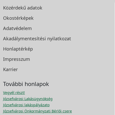
Közérdekű adatok
Okostérképek
Adatvédelem
Akadálymentesítési
nyilatkozat
Honlaptérkép
Impresszum
Karrier
További honlapok
Vegyél részt!
Józsefvárosi Lakásügynökség
Józsefvárosi lakáspályázato
Józsefvárosi Önkormányzati Bérlői csere