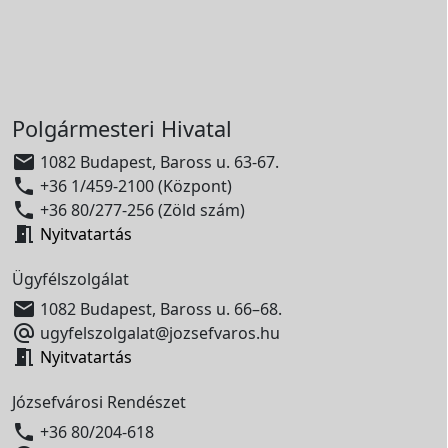
Polgármesteri Hivatal

1082 Budapest, Baross u. 63-67.

+36 1/459-2100 (Központ)

+36 80/277-256 (Zöld szám)

Nyitvatartás
Ügyfélszolgálat

1082 Budapest, Baross u. 66–68.

ugyfelszolgalat@jozsefvaros.hu

Nyitvatartás
Józsefvárosi Rendészet

+36 80/204-618