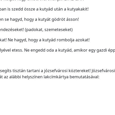
ban is szedd össze a kutyád után a kutyakakit!
 se hagyd, hogy a kutyát gödröt ásson!
endezéseket! (padokat, szemeteseket)
kat! Ne hagyd, hogy a kutyád rombolja azokat!
ével etess. Ne engedd oda a kutyád, amikor egy gazdi épp e
segíts tisztán tartani a józsefvárosi köztereket! Józsefváro
át az alábbi helyszínen lakcímkártya bemutatásával: