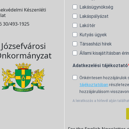
Lakásügynökség
ekvédelmi Készenléti
lat
Lakáspályázat
6 30/493-1925
Lakótér
Kutyás ügyek
Józsefvárosi
Társasházi hírek
nkormányzat
Állami kisajátításban éri
Adatkezelési tájékoztató
Önkéntesen hozzájárulok
tájékoztatóban
részleteze
hozzájárulásom visszavon
A leiratkozás a hírlevél alján találha
For the English Newsletter, 