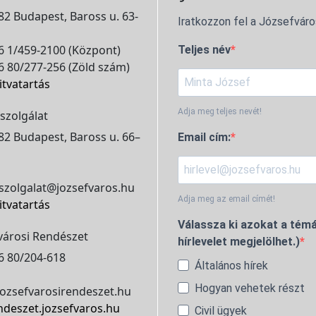
2 Budapest, Baross u. 63-
Iratkozzon fel a Józsefváro
 1/459-2100 (Központ)
Teljes név
 80/277-256 (Zöld szám)
itvatartás
Adja meg teljes nevét!
szolgálat
2 Budapest, Baross u. 66–
Email cím:
szolgalat@jozsefvaros.hu
Adja meg az email címét!
itvatartás
Válassza ki azokat a témá
városi Rendészet
hírlevelet megjelölhet.)
6 80/204-618
Általános hírek
Hogyan vehetek részt
ozsefvarosirendeszet.hu
ndeszet.jozsefvaros.hu
Civil ügyek