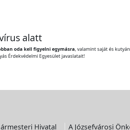
írus alatt
obban oda kell figyelni egymásra
, valamint saját és kutyá
tyás Érdekvédelmi Egyesület javaslatait!
ármesteri Hivatal
A Józsefvárosi Önk