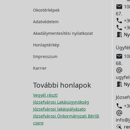

108
Okostérképek
67.

+36
Adatvédelem

+36
Akadálymentesítési
nyilatkozat

Ny
Honlaptérkép
Ügyfél

108
Impresszum
68.
Karrier

ugyfel
További honlapok

Ny
Vegyél részt!
József
Józsefvárosi Lakásügynökség

+3
Józsefvárosi lakáspályázato

Józsefvárosi Önkormányzati Bérlői
info@j
csere
re