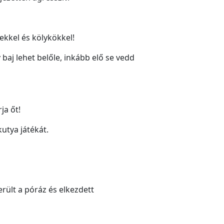
ekkel és kölykökkel!
baj lehet belőle, inkább elő se vedd
ja őt!
kutya játékát.
rült a póráz és elkezdett