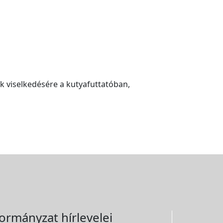
nk viselkedésére a kutyafuttatóban,
ormányzat hírlevelei