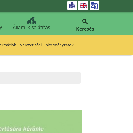


y
Állami kisajátítás
Keresés
formációk
Nemzetiségi Önkormányzatok