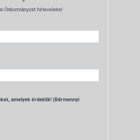
si Önkormányzat hírleveleire!
kat, amelyek érdeklik! (Bármennyi