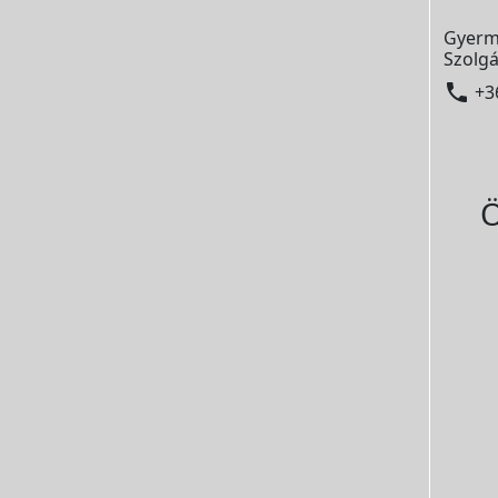
Gyerm
Szolgá

+3
Ö