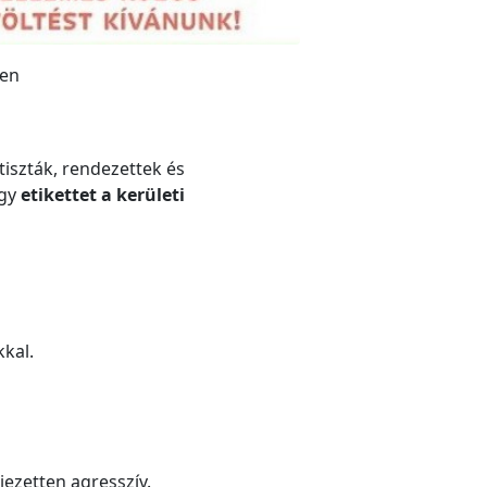
ben
tiszták, rendezettek és
egy
etikettet a kerületi
kal.
jezetten agresszív.