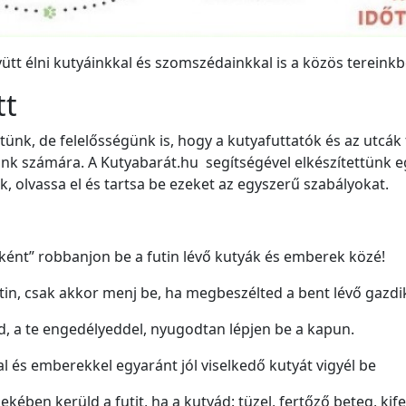
ütt élni kutyáinkkal és szomszédainkkal is a közös tereink
tt
nk, de felelősségünk is, hogy a kutyafuttatók és az utcák 
k számára. A Kutyabarát.hu segítségével elkészítettünk 
ük, olvassa el és tartsa be ezeket az egyszerű szabályokat.
nt” robbanjon be a futin lévő kutyák és emberek közé!
in, csak akkor menj be, ha megbeszélted a bent lévő gazdik
, a te engedélyeddel, nyugodtan lépjen be a kapun.
l és emberekkel egyaránt jól viselkedő kutyát vigyél be
kében kerüld a futit, ha a kutyád: tüzel, fertőző beteg, kife