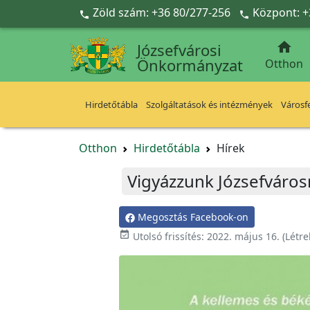
Ugrás a fő tartalomra
Zöld szám: +36 80/277-256
Központ: +



Józsefvárosi
Önkormányzat
Otthon
Hirdetőtábla
Szolgáltatások és intézmények
Városfe
Otthon
Hirdetőtábla
Hírek
Vigyázzunk Józsefváros
Megosztás Facebook-on

Utolsó frissítés:
2022. május 16.
(Létr