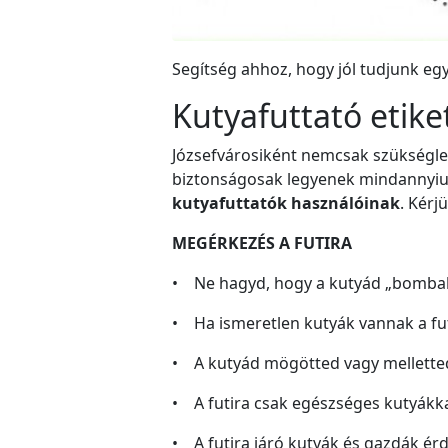
Segítség ahhoz, hogy jól tudjunk egy
Kutyafuttató etike
Józsefvárosiként nemcsak szükségletü
biztonságosak legyenek mindannyiun
kutyafuttatók használóinak
. Kérj
MEGÉRKEZÉS A FUTIRA
• Ne hagyd, hogy a kutyád „bombaké
• Ha ismeretlen kutyák vannak a fut
• A kutyád mögötted vagy melletted
• A futira csak egészséges kutyákka
• A futira járó kutyák és gazdák érde