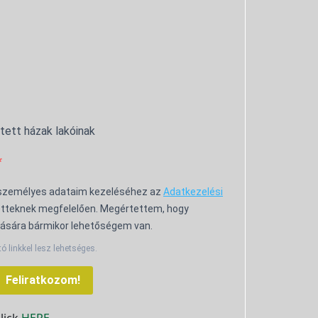
ntett házak lakóinak
 személyes adataim kezeléséhez az
Adatkezelési
tteknek megfelelően. Megértettem, hogy
ására bármikor lehetőségem van.
tó linkkel lesz lehetséges.
Feliratkozom!
click
HERE.