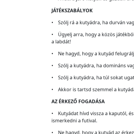
JÁTÉKSZABÁLYOK
• Szólj rá a kutyádra, ha durván vag
• Ügyelj arra, hogy a közös játékból
a labdát!
• Ne hagyd, hogy a kutyád felugrálj
• Szólj a kutyádra, ha domináns vagy
• Szólj a kutyádra, ha túl sokat ugat
• Akkor is tartsd szemmel a kutyádat
AZ ÉRKEZŐ FOGADÁSA
• Kutyádat hívd vissza a kaputól, és
ismerkedni a futival.
• Ne hagyd, hogy a kutyád az érke