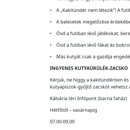
• A „Kakitündér nem létezik”! A futi
• A balesetek megelőzése érdekében
• Óvd a futiban lévő játékokat, ber
• Óvd a futiban lévő fákat és bokro
• Más kutyát csak a gazdija engedély
INGYENES KUTYAÜRÜLÉK-ZACSKÓ
Kérjük, ne higgy a kakitündérben és 
kutyapiszok-gyűjtő zacskót vehetsz 
Kálvária téri Infópont (barna faház)
Hétfőtől – vasárnapig
07.00-09.00