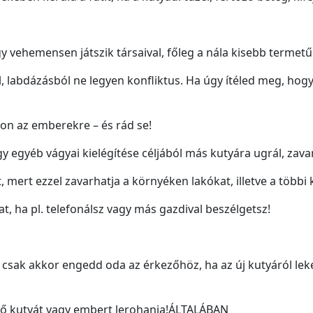
y vehemensen játszik társaival, főleg a nála kisebb termetű
, labdázásból ne legyen konfliktus. Ha úgy ítéled meg, hogy 
on az emberekre – és rád se!
 egyéb vágyai kielégítése céljából más kutyára ugrál, zavar
, mert ezzel zavarhatja a környéken lakókat, illetve a többi 
, ha pl. telefonálsz vagy más gazdival beszélgetsz!
 csak akkor engedd oda az érkezőhöz, ha az új kutyáról leke
ző kutyát vagy embert lerohanja!ÁLTALÁBAN