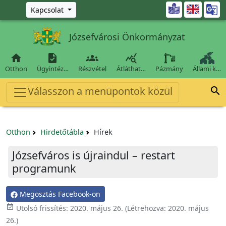
Ugrás a fő tartalomra

Kapcsolat
Józsefvárosi Önkormányzat




Otthon
Ügyintéz…
Részvétel
Átláthat…
Pázmány
Állami k…
Válasszon a menüpontok közül

Otthon
Hirdetőtábla
Hírek
Józsefváros is újraindul – restart
programunk
Megosztás Facebook-on

Utolsó frissítés:
2020. május 26.
(Létrehozva:
2020. május
26.
)