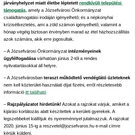
járványhelyzet miatt életbe léptetett 
rendkívüli települési 
támogatás
, amely a Józsefvárosi Önkormányzat 
családtámogatási irodáján igényelhető; és a népkonyhai 
krízisétkeztetés, ami a zöld számon igényelhető; valamint a 
hónap végéig biztosan érvényben marad az étel házhozszállítás 
azok számára, akik erre jogosultak.
– A Józsefvárosi Önkormányzat 
intézményeinek 
ügyfélfogadása
 várhatóan június 2-től a rendes 
nyitvatartásokkal áll helyre. 
– A Józsefvárosban 
teraszt működtető vendéglátó üzleteknek
nem kell közterület-használati díjat fizetni, erről részletesebb 
információ 
itt található
– 
Rajzpályázatot hirdetünk!
 Azokat a rajzokat várjuk, amiket a 
kijárási korlátozás alatt készítettek a kerületi gyerekek. A 
legszebbeket kiállítjuk és nyereménnyel jutalmazzuk. A rajzokat 
2020. június 15-ig a reszvetel@jozsefvaros.hu e-mail címre 
kérjük küldeni.