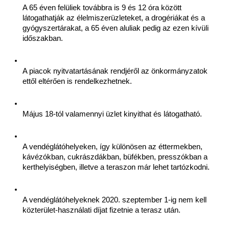
A 65 éven felüliek továbbra is 9 és 12 óra között 
látogathatják az élelmiszerüzleteket, a drogériákat és a 
gyógyszertárakat, a 65 éven aluliak pedig az ezen kívüli 
időszakban.
A piacok nyitvatartásának rendjéről az önkormányzatok 
ettől eltérően is rendelkezhetnek.
Május 18-tól valamennyi üzlet kinyithat és látogatható.
A vendéglátóhelyeken, így különösen az éttermekben, 
kávézókban, cukrászdákban, büfékben, presszókban a 
kerthelyiségben, illetve a teraszon már lehet tartózkodni.
A vendéglátóhelyeknek 2020. szeptember 1-ig nem kell 
közterület-használati díjat fizetnie a terasz után.