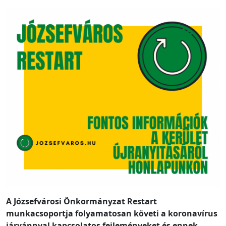
A Józsefvárosi Önkormányzat Restart
munkacsoportja folyamatosan követi a koronavírus
járvánnyal kapcsolatos fejleményeket és ennek