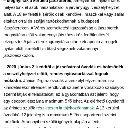
– 
Megnyíltak a kerületi játszóterek
, amelyekben tájékoztatók 
helyeztünk el azok használatáról a járványügyi veszélyhelyzet 
alatt. A 18 év feletti kísérőik csak kendővel, maszkkal vagy sállal 
eltakart orral és szájjal tartózkodhatnak a budapesti 
játszótereken. A Városüzemeltetési Igazgatóság a játszóterek 
megnyitása előtt valamennyi játszóeszköz fertőtlenítését 
elvégezte. A játszóterek újranyitása után kétnaponta a reggeli 
nyitás előtt ismételt tisztítást végeznek valamennyi 
játszóeszközön.
– 
2020. június 2. keddtől a józsefvárosi óvodák és bölcsődék 
a veszélyhelyzet előtti, rendes nyitvatartással fognak 
működni
. Június 2-ig az óvodák a veszélyhelyzet márciusi 
kihirdetésekor elrendelt rendkívüli szünetre vonatkozó szabályok 
szerint látják el feladataikat, ez a gyakorlatban azt jelenti, hogy 
egy csoport létszáma maximum 5 fő lehet. Az elérhető ügyeletről 
az érintett szülők 
részletesen itt tájékozódhatnak
. 
A 13 kerületi 
óvodából 12 jelenleg is a maximum 5 fős csoportrend szerint 
működik. Amennyiben szülői igények alapján a fenti 