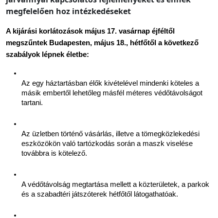
megfelelően hoz intézkedéseket
A kijárási korlátozások május 17. vasárnap éjféltől 
megszűntek Budapesten, május 18., hétfőtől a következő 
szabályok lépnek életbe:
Az egy háztartásban élők kivételével mindenki köteles a 
másik embertől lehetőleg másfél méteres védőtávolságot 
tartani.
Az üzletben történő vásárlás, illetve a tömegközlekedési 
eszközökön való tartózkodás során a maszk viselése 
továbbra is kötelező.
A védőtávolság megtartása mellett a közterületek, a parkok 
és a szabadtéri játszóterek hétfőtől látogathatóak.