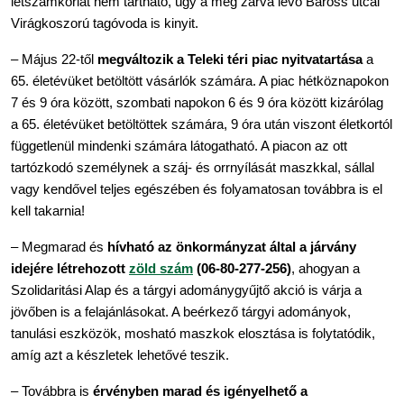
létszámkorlát nem tartható, úgy a még zárva lévő Baross utcai 
Virágkoszorú tagóvoda is kinyit.
– Május 22-től 
megváltozik a Teleki téri piac nyitvatartása 
a 
65. életévüket betöltött vásárlók számára. A piac hétköznapokon 
7 és 9 óra között, szombati napokon 6 és 9 óra között kizárólag 
a 65. életévüket betöltöttek számára, 9 óra után viszont életkortól 
függetlenül mindenki számára látogatható. A piacon az ott 
tartózkodó személynek a száj- és orrnyílását maszkkal, sállal 
vagy kendővel teljes egészében és folyamatosan továbbra is el 
kell takarnia!
– Megmarad és 
hívható az önkormányzat által a járvány 
idejére létrehozott 
zöld szám
 (06-80-277-256)
, ahogyan a 
Szolidaritási Alap és a tárgyi adománygyűjtő akció is várja a 
jövőben is a felajánlásokat. A beérkező tárgyi adományok, 
tanulási eszközök, mosható maszkok elosztása is folytatódik, 
amíg azt a készletek lehetővé teszik.
– Továbbra is 
érvényben marad és igényelhető a 