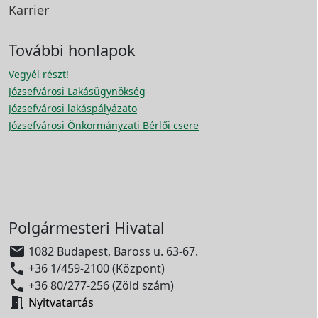
Karrier
További honlapok
Vegyél részt!
Józsefvárosi Lakásügynökség
Józsefvárosi lakáspályázato
Józsefvárosi Önkormányzati Bérlői csere
Polgármesteri Hivatal

1082 Budapest, Baross u. 63-67.

+36 1/459-2100 (Központ)

+36 80/277-256 (Zöld szám)

Nyitvatartás