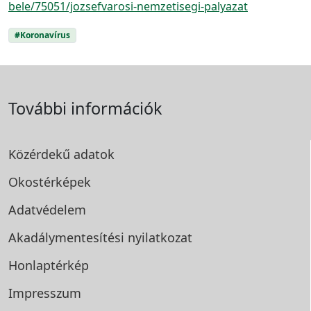
bele/75051/jozsefvarosi-nemzetisegi-palyazat
#Koronavírus
További információk
Közérdekű adatok
Okostérképek
Adatvédelem
Akadálymentesítési
nyilatkozat
Honlaptérkép
Impresszum