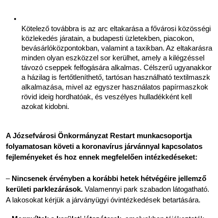
Kötelező továbbra is az arc eltakarása a fővárosi közösségi 
közlekedés járatain, a budapesti üzletekben, piacokon, 
bevásárlóközpontokban, valamint a taxikban. Az eltakarásra 
minden olyan eszközzel sor kerülhet, amely a kilégzéssel 
távozó cseppek felfogására alkalmas. Célszerű ugyanakkor 
a házilag is fertőtleníthető, tartósan használható textilmaszk 
alkalmazása, mivel az egyszer használatos papírmaszkok 
rövid ideig hordhatóak, és veszélyes hulladékként kell 
azokat kidobni.
A Józsefvárosi Önkormányzat Restart munkacsoportja 
folyamatosan követi a koronavírus járvánnyal kapcsolatos 
fejleményeket és hoz ennek megfelelően intézkedéseket:
– 
Nincsenek érvényben a korábbi hetek hétvégéire jellemző 
kerületi parklezárások.
 Valamennyi park szabadon látogatható. 
A lakosokat kérjük a járványügyi óvintézkedések betartására.