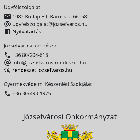
Ügyfélszolgálat

1082 Budapest, Baross u. 66–68.

ugyfelszolgalat@jozsefvaros.hu

Nyitvatartás
Józsefvárosi Rendészet

+36 80/204-618

info@jozsefvarosirendeszet.hu
rendeszet.jozsefvaros.hu
Gyermekvédelmi Készenléti Szolgálat

+36 30/493-1925
Józsefvárosi Önkormányzat