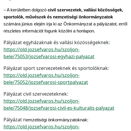
– A kerületben dolgozó 
civil szervezetek, vallási közösségek, 
sportolók, művészek és nemzetiségi önkormányzatok 
számára június elején írja ki az Önkormányzat a pályázatot, erről 
részletes információt fogunk közölni a honlapon.
Pályázat egyházaknak és vallási közösségeknek:
https://old.jozsefvaros.hu/szoljon-
bele/75053/jozsefvarosi-egyhazi-palyazat
Pályázat sport szervezeteknek és sportolóknak:
https://old.jozsefvaros.hu/szoljon-
bele/75052/jozsefvarosi-sportpalyazat
Pályázat civil szervezeteknek:
https://old.jozsefvaros.hu/szoljon-
bele/75048/jozsefvarosi-civil-es-kulturalis-palyazat
Pályázat n
emzetiségi önkormányzatoknak: 
https://old.jozsefvaros.hu/szoljon-