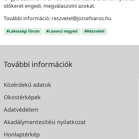
időkeret engedi, megválaszolni azokat.
További információ: reszvetel@jozsefvaros.hu
#Lakossági fórum
#Losonci negyed
#Részvétel
További információk
Közérdekű adatok
Okostérképek
Adatvédelem
Akadálymentesítési
nyilatkozat
Honlaptérkép