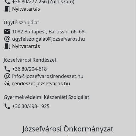

+36 80/277-256 (Zöld szám)

Nyitvatartás
Ügyfélszolgálat

1082 Budapest, Baross u. 66–68.

ugyfelszolgalat@jozsefvaros.hu

Nyitvatartás
Józsefvárosi Rendészet

+36 80/204-618

info@jozsefvarosirendeszet.hu
rendeszet.jozsefvaros.hu
Gyermekvédelmi Készenléti Szolgálat

+36 30/493-1925
Józsefvárosi Önkormányzat