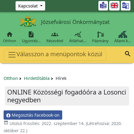
Ugrás a fő tartalomra

Kapcsolat
Józsefvárosi Önkormányzat




Otthon
Ügyintéz…
Részvétel
Átláthat…
Pázmány
Állami k…
Válasszon a menüpontok közül

Otthon
Hirdetőtábla
Hírek
ONLINE Közösségi fogadóóra a Losonci
negyedben
Megosztás Facebook-on

Utolsó frissítés:
2022. szeptember 14.
(Létrehozva:
2020.
október 22.
)