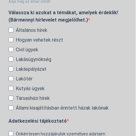
Adja meg az email címét!
Válassza ki azokat a témákat, amelyek érdeklik!
(Bármennyi hírlevelet megjelölhet.)
Általános hírek
Hogyan vehetek részt
Civil ügyek
Lakásügynökség
Lakáspályázat
Lakótér
Kutyás ügyek
Társasházi hírek
Állami kisajátításban érintett házak lakóinak
Adatkezelési tájékoztató
Önkéntesen hozzájárulok személyes adataim