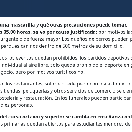
una mascarilla y qué otras precauciones puede tomar.
s 05.00 horas, salvo por causa justificada:
por motivos lab
, urgente o de fuerza mayor. Los dueños de perros pueden p
 parques caninos dentro de 500 metros de su domicilio.
os los eventos quedan prohibidos; los partidos depotivos
individual al aire libre, solo queda prohibido el deporte e
gocio, pero por motivos turísticos no.
an los restaurantes, solo se puede pedir comida a domicilio
 tiendas, peluquerías y otros servicios de comercio se cierr
ostelería y restauración. En los funerales pueden particip
 diez personas.
del curso octavo) y superior se cambia en enseñanza onl
elas primarias quedan abiertos para estudiantes menores de