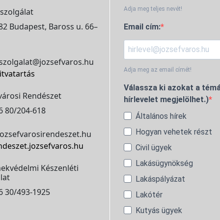
Adja meg teljes nevét!
szolgálat
2 Budapest, Baross u. 66–
Email cím:
szolgalat@jozsefvaros.hu
Adja meg az email címét!
itvatartás
Válassza ki azokat a témá
városi Rendészet
hírlevelet megjelölhet.)
6 80/204-618
Általános hírek
Hogyan vehetek részt
ozsefvarosirendeszet.hu
ndeszet.jozsefvaros.hu
Civil ügyek
Lakásügynökség
ekvédelmi Készenléti
lat
Lakáspályázat
6 30/493-1925
Lakótér
Kutyás ügyek