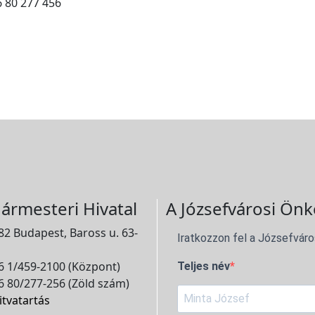
6 80 277 456
ármesteri Hivatal
A Józsefvárosi Önk
2 Budapest, Baross u. 63-
Iratkozzon fel a Józsefváro
 1/459-2100 (Központ)
Teljes név
 80/277-256 (Zöld szám)
itvatartás