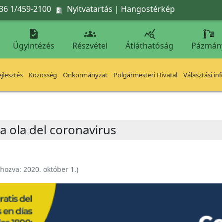
36 1/459-2100
Nyitvatartás
|
Hangostérkép




Ügyintézés
Részvétel
Átláthatóság
Pázmán
jlesztés
Közösség
Önkormányzat
Polgármesteri Hivatal
Választási in
a ola del coronavirus
ehozva:
2020. október 1.
)