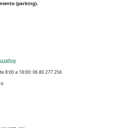
miento (parking).
sszefog
e 8:00 a 18:00: 06 80 277 256
ro