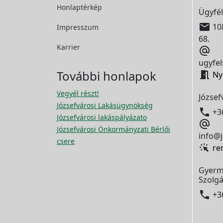
Honlaptérkép
Ügyfél

108
Impresszum
68.
Karrier

ugyfel
További honlapok

Ny
Vegyél részt!
József
Józsefvárosi Lakásügynökség

+3
Józsefvárosi lakáspályázato

Józsefvárosi Önkormányzati Bérlői
info@j
csere
re
Gyerm
Szolgá

+3