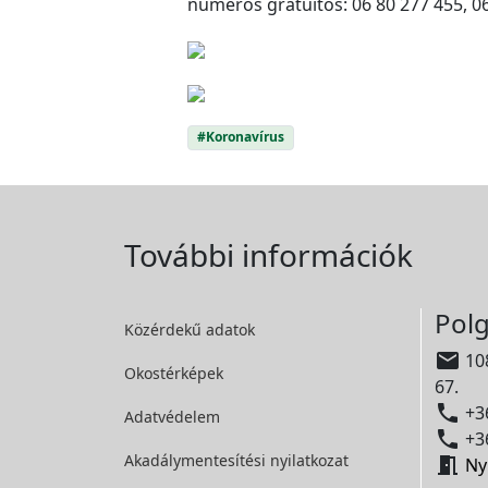
números gratuitos: 06 80 277 455, 0
#Koronavírus
További információk
Polg
Közérdekű adatok

108
Okostérképek
67.

+36
Adatvédelem

+36
Akadálymentesítési
nyilatkozat

Ny