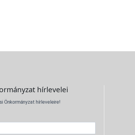
ormányzat hírlevelei
si Önkormányzat hírleveleire!