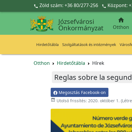
Ugrás a fő tartalomra
Zöld szám: +36 80/277-256
Központ: +



Józsefvárosi
Önkormányzat
Otthon
Hirdetőtábla
Szolgáltatások és intézmények
Városfe
Otthon
Hirdetőtábla
Hírek
Reglas sobre la segund
Megosztás Facebook-on

Utolsó frissítés:
2020. október 1.
(Létr