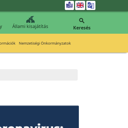


y
Állami kisajátítás
Keresés
formációk
Nemzetiségi Önkormányzatok