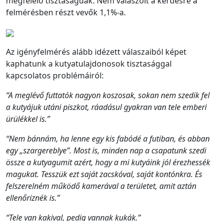
megfelelő tisztaságúak. Nem válaszolt a kérdésre a
felmérésben részt vevők 1,1%-a.
Az igényfelmérés alább idézett válaszaiból képet
kaphatunk a kutyatulajdonosok tisztasággal
kapcsolatos problémáiról:
“A meglévő futtatók nagyon koszosak, sokan nem szedik fel
a kutyájuk utáni piszkot, ráadásul gyakran van tele emberi
ürülékkel is.”
“Nem bánnám, ha lenne egy kis fabódé a futiban, és abban
egy „szargereblye”. Most is, minden nap a csapatunk szedi
össze a kutyagumit azért, hogy a mi kutyáink jól érezhessék
magukat. Tesszük ezt saját zacskóval, saját kontónkra. És
felszerelném működő kamerával a területet, amit aztán
ellenőriznék is.”
“Tele van kakival, pedig vannak kukák.”