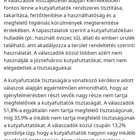
A válaszadók visszajelzései alapján kiemelkedően
fontos lenne a kutyafuttatók rendszeres tisztítása,
takarítása, fertőtlenítése a használhatóság és a
megfelelő higiéniás körülmények megteremtése
érdekében. A tapasztalatok szerint a kutyafuttatókban
hulladék (pl.: használt óvszer, tű), állati és emberi ürülék
található, ami akadályozza a terület rendeltetés szerinti
használatát. A válaszadók közül többen azért nem
használják a józsefvárosi kutyafuttatókat, mert nem
elégedettek a tisztaságukkal.
A kutyafuttatók tisztaságára vonatkozó kérdésre adott
válaszok alapján egyértelműen elmondható, hogy az
igényfelmérésben részt vevők nagy része nem tartja
megfelelőnek a kutyafuttatók tisztaságát. A válaszadók
51,8%-a egyáltalán nem tartja megfelelő tisztaságúnak,
míg 33,9%-a inkább nem tartja megfelelő tisztaságúnak
a kutyafuttatókat. A válaszadók közül csupán 13,2%
gondolja úgy, hogy a kutyafuttatók nagyon vagy inkább