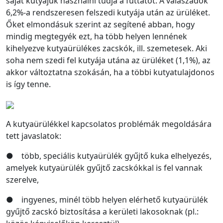
saját kutyájuk használni tudja a futtatót. A válaszadók
6,2%-a rendszeresen felszedi kutyája után az ürüléket.
Őket elmondásuk szerint az segítené abban, hogy
mindig megtegyék ezt, ha több helyen lennének
kihelyezve kutyaürülékes zacskók, ill. szemetesek. Aki
soha nem szedi fel kutyája utána az ürüléket (1,1%), az
akkor változtatna szokásán, ha a többi kutyatulajdonos
is így tenne.
A kutyaürülékkel kapcsolatos problémák megoldására
tett javaslatok:
● több, speciális kutyaürülék gyűjtő kuka elhelyezés,
amelyek kutyaürülék gyűjtő zacskókkal is fel vannak
szerelve,
● ingyenes, minél több helyen elérhető kutyaürülék
gyűjtő zacskó biztosítása a kerületi lakosoknak (pl.: