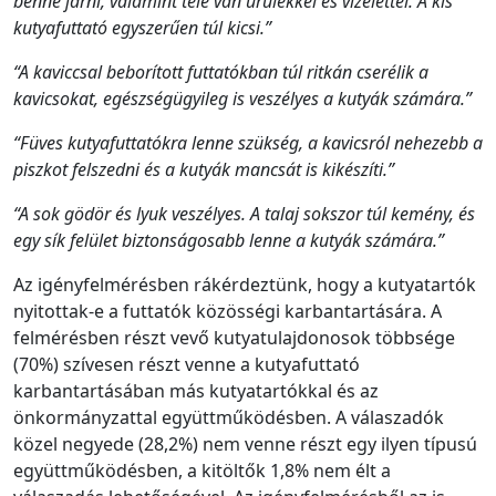
benne járni, valamint tele van ürülékkel és vizelettel. A kis
kutyafuttató egyszerűen túl kicsi.”
“A kaviccsal beborított futtatókban túl ritkán cserélik a
kavicsokat, egészségügyileg is veszélyes a kutyák számára.”
“Füves kutyafuttatókra lenne szükség, a kavicsról nehezebb a
piszkot felszedni és a kutyák mancsát is kikészíti.”
“A sok gödör és lyuk veszélyes. A talaj sokszor túl kemény, és
egy sík felület biztonságosabb lenne a kutyák számára.”
Az igényfelmérésben rákérdeztünk, hogy a kutyatartók
nyitottak-e a futtatók közösségi karbantartására. A
felmérésben részt vevő kutyatulajdonosok többsége
(70%) szívesen részt venne a kutyafuttató
karbantartásában más kutyatartókkal és az
önkormányzattal együttműködésben. A válaszadók
közel negyede (28,2%) nem venne részt egy ilyen típusú
együttműködésben, a kitöltők 1,8% nem élt a