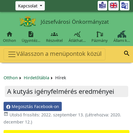
Ugrás a fő tartalomra

Kapcsolat
Józsefvárosi Önkormányzat




Otthon
Ügyintéz…
Részvétel
Átláthat…
Pázmány
Állami k…
Válasszon a menüpontok közül

Otthon
Hirdetőtábla
Hírek
A kutyás igényfelmérés eredményei
Megosztás Facebook-on

Utolsó frissítés:
2022. szeptember 13.
(Létrehozva:
2020.
december 12.
)