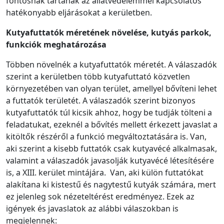
fontosnak tartanák az állatvédelemmel kapcsolatos
hatékonyabb eljárásokat a kerületben.
Kutyafuttatók méretének növelése, kutyás parkok,
funkciók meghatározása
Többen növelnék a kutyafuttatók méretét. A válaszadók
szerint a kerületben több kutyafuttató közvetlen
környezetében van olyan terület, amellyel bővíteni lehet
a futtatók területét. A válaszadók szerint bizonyos
kutyafuttatók túl kicsik ahhoz, hogy be tudják tölteni a
feladatukat, ezeknél a bővítés mellett érkezett javaslat a
kitöltők részéről a funkció megváltoztatására is. Van,
aki szerint a kisebb futtatók csak kutyavécé alkalmasak,
valamint a válaszadók javasolják kutyavécé létesítésére
is, a XIII. kerület mintájára. Van, aki külön futtatókat
alakítana ki kistestű és nagytestű kutyák számára, mert
ez jelenleg sok nézeteltérést eredményez. Ezek az
igények és javaslatok az alábbi válaszokban is
megjelennek: