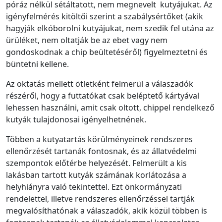
póráz nélkül sétáltatott, nem megnevelt kutyájukat. Az
igényfelmérés kitöltői szerint a szabálysértőket (akik
hagyják elkóborolni kutyájukat, nem szedik fel utána az
ürüléket, nem oltatják be az ebet vagy nem
gondoskodnak a chip beültetéséről) figyelmeztetni és
büntetni kellene.
Az oktatás mellett ötletként felmerül a válaszadók
részéről, hogy a futtatókat csak beléptető kártyával
lehessen használni, amit csak oltott, chippel rendelkező
kutyák tulajdonosai igényelhetnének.
Többen a kutyatartás körülményeinek rendszeres
ellenőrzését tartanák fontosnak, és az állatvédelmi
szempontok előtérbe helyezését. Felmerült a kis
lakásban tartott kutyák számának korlátozása a
helyhiányra való tekintettel. Ezt önkormányzati
rendelettel, illetve rendszeres ellenőrzéssel tartják
megvalósíthatónak a válaszadók, akik közül többen is