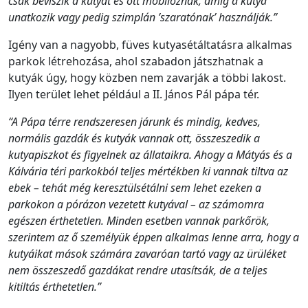
csak beviszik a kutyát és ott mobiloznak, amíg a kutya
unatkozik vagy pedig szimplán ’szaratónak’ használják.”
Igény van a nagyobb, füves kutyasétáltatásra alkalmas
parkok létrehozása, ahol szabadon játszhatnak a
kutyák úgy, hogy közben nem zavarják a többi lakost.
Ilyen terület lehet például a II. János Pál pápa tér.
“A Pápa térre rendszeresen járunk és mindig, kedves,
normális gazdák és kutyák vannak ott, összeszedik a
kutyapiszkot és figyelnek az állataikra. Ahogy a Mátyás és a
Kálvária téri parkokból teljes mértékben ki vannak tiltva az
ebek – tehát még keresztülsétálni sem lehet ezeken a
parkokon a pórázon vezetett kutyával – az számomra
egészen érthetetlen. Minden esetben vannak parkőrök,
szerintem az ő személyük éppen alkalmas lenne arra, hogy a
kutyáikat mások számára zavaróan tartó vagy az ürüléket
nem összeszedő gazdákat rendre utasítsák, de a teljes
kitiltás érthetetlen.”