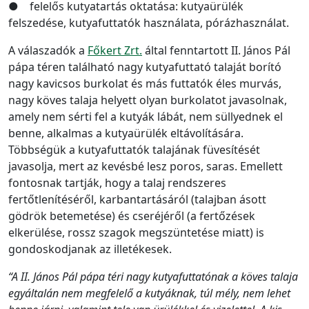
● felelős kutyatartás oktatása: kutyaürülék
felszedése, kutyafuttatók használata, pórázhasználat.
A válaszadók a
Főkert Zrt.
által fenntartott II. János Pál
pápa téren található nagy kutyafuttató talaját borító
nagy kavicsos burkolat és más futtatók éles murvás,
nagy köves talaja helyett olyan burkolatot javasolnak,
amely nem sérti fel a kutyák lábát, nem süllyednek el
benne, alkalmas a kutyaürülék eltávolítására.
Többségük a kutyafuttatók talajának füvesítését
javasolja, mert az kevésbé lesz poros, saras. Emellett
fontosnak tartják, hogy a talaj rendszeres
fertőtlenítéséről, karbantartásáról (talajban ásott
gödrök betemetése) és cseréjéről (a fertőzések
elkerülése, rossz szagok megszüntetése miatt) is
gondoskodjanak az illetékesek.
“A II. János Pál pápa téri nagy kutyafuttatónak a köves talaja
egyáltalán nem megfelelő a kutyáknak, túl mély, nem lehet