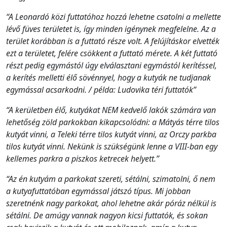
“A Leonardó közi futtatóhoz hozzá lehetne csatolni a mellette
lévő füves területet is, így minden igénynek megfelelne. Az a
terület korábban is a futtató része volt. A felújításkor elvették
ezt a területet, felére csökkent a futtató mérete. A két futtató
részt pedig egymástól úgy elválasztani egymástól kerítéssel,
a kerítés melletti élő sövénnyel, hogy a kutyák ne tudjanak
egymással acsarkodni. / példa: Ludovika téri futtatók”
“A kerületben élő, kutyákat NEM kedvelő lakók számára van
lehetőség zöld parkokban kikapcsolódni: a Mátyás térre tilos
kutyát vinni, a Teleki térre tilos kutyát vinni, az Orczy parkba
tilos kutyát vinni. Nekünk is szükségünk lenne a VIII-ban egy
kellemes parkra a piszkos ketrecek helyett.”
“Az én kutyám a parkokat szereti, sétálni, szimatolni, ő nem
a kutyafuttatóban egymással játszó típus. Mi jobban
szeretnénk nagy parkokat, ahol lehetne akár póráz nélkül is
sétálni. De amúgy vannak nagyon kicsi futtatók, és sokan