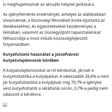
is megfogalmaztak az aktuális helyzet javítására.
Az igényfelmérés eredményét, amelyet az alábbiakban
olvashatnak, a Közösségi Részvételi Iroda eljuttatta az
illetékesekhez, és egyeztetéseket kezdeményez a
témában, valamint az összegyűjtött tapasztalatokat
felhasználja a most induló közösségfejlesztő
folyamatában.
Kutyafuttató használat a józsefvárosi
kutyatulajdonosok körében
A kutyatulajdonosokat arról kérdeztük, járnak-e
kutyafuttatóba a kutyájukkal. A válaszadók 28,6%-a nem
jár kutyafuttatóba a kutyájával, míg 70,7%-a igénybe
vesz kutyafuttatót a sétáltatás során, 0,7%-a pedig nem
válaszolt a kérdésre.