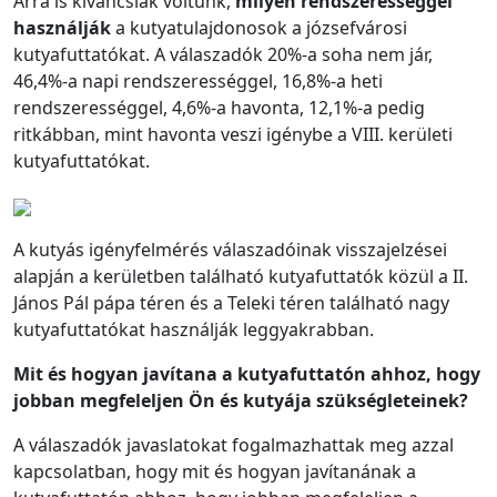
Arra is kíváncsiak voltunk,
milyen rendszerességgel
használják
a kutyatulajdonosok a józsefvárosi
kutyafuttatókat. A válaszadók 20%-a soha nem jár,
46,4%-a napi rendszerességgel, 16,8%-a heti
rendszerességgel, 4,6%-a havonta, 12,1%-a pedig
ritkábban, mint havonta veszi igénybe a VIII. kerületi
kutyafuttatókat.
A kutyás igényfelmérés válaszadóinak visszajelzései
alapján a kerületben található kutyafuttatók közül a II.
János Pál pápa téren és a Teleki téren található nagy
kutyafuttatókat használják leggyakrabban.
Mit és hogyan javítana a kutyafuttatón ahhoz, hogy
jobban megfeleljen Ön és kutyája szükségleteinek?
A válaszadók javaslatokat fogalmazhattak meg azzal
kapcsolatban, hogy mit és hogyan javítanának a