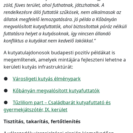
zöld, füves terület, ahol futhatnak, játszhatnak. A
rendelkezésre álló futtatók szűkösek, nem alkalmasak az
állatok megfelelő lemozgatására. Jó példa a Kőbányán
megvalósított kutyafuttatók, ahol biztosítottak póráz nélküli
futtatásra helyet a kutyásoknak, így nincsen állandó
konfliktus a kutyákat nem kedvelő lakókkal.”
A kutyatulajdonosok budapesti pozitív példákat is
megemlítenek, amelyek mintájára fejleszteni lehetne a
kerületi kutyás infrastruktúrát:
●
Városligeti kutyás élménypark
●
Kőbányán megvalósított kutyafuttatók
●
Tűzliliom part – Családbarát kutyafuttató és
gyermekjátszótér, IX. kerület
Tisztítás, takarítás, fertőtlenítés