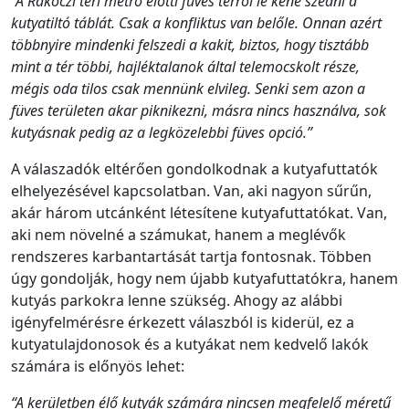
“A Rákóczi téri metró előtti füves terről le kéne szedni a
kutyatiltó táblát. Csak a konfliktus van belőle. Onnan azért
többnyire mindenki felszedi a kakit, biztos, hogy tisztább
mint a tér többi, hajléktalanok által telemocskolt része,
mégis oda tilos csak mennünk elvileg. Senki sem azon a
füves területen akar piknikezni, másra nincs használva, sok
kutyásnak pedig az a legközelebbi füves opció.”
A válaszadók eltérően gondolkodnak a kutyafuttatók
elhelyezésével kapcsolatban. Van, aki nagyon sűrűn,
akár három utcánként létesítene kutyafuttatókat. Van,
aki nem növelné a számukat, hanem a meglévők
rendszeres karbantartását tartja fontosnak. Többen
úgy gondolják, hogy nem újabb kutyafuttatókra, hanem
kutyás parkokra lenne szükség. Ahogy az alábbi
igényfelmérésre érkezett válaszból is kiderül, ez a
kutyatulajdonosok és a kutyákat nem kedvelő lakók
számára is előnyös lehet:
“A kerületben élő kutyák számára nincsen megfelelő méretű