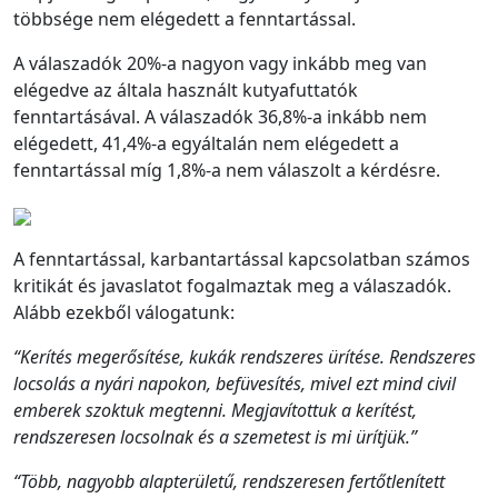
többsége nem elégedett a fenntartással.
A válaszadók 20%-a nagyon vagy inkább meg van
elégedve az általa használt kutyafuttatók
fenntartásával. A válaszadók 36,8%-a inkább nem
elégedett, 41,4%-a egyáltalán nem elégedett a
fenntartással míg 1,8%-a nem válaszolt a kérdésre.
A fenntartással, karbantartással kapcsolatban számos
kritikát és javaslatot fogalmaztak meg a válaszadók.
Alább ezekből válogatunk:
“Kerítés megerősítése, kukák rendszeres ürítése. Rendszeres
locsolás a nyári napokon, befüvesítés, mivel ezt mind civil
emberek szoktuk megtenni. Megjavítottuk a kerítést,
rendszeresen locsolnak és a szemetest is mi ürítjük.”
“Több, nagyobb alapterületű, rendszeresen fertőtlenített