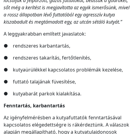
locsoljuk a felporzott, gazos futtatókat, beássuk a gödröket,
sőt még a kerítést is megjavította az egyik ismerősünk, mivel
a rossz állapotban lévő futtatóból egy agresszív kutya
kiszabadult és megtámadott egy, az utcán sétáló kutyát.”
A leggyakrabban említett javaslatok:
● rendszeres karbantartás,
● rendszeres takarítás, fertőtlenítés,
● kutyaürülékkel kapcsolatos problémák kezelése,
● futtató talajának füvesítése,
● kutyabarát parkok kialakítása.
Fenntartás, karbantartás
Az igényfelmérésben a kutyafuttatók fenntartásával
kapcsolatos elégedettségre is rákérdeztünk. A válaszok
alapján megállapítható, hogy a kutyatulajdonosok