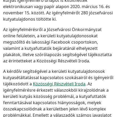
kutyás igényfelmérő űrlapot is kitölthettek
elektronikusan vagy papír alapon 2020. március 16. és
november 15. között. Az igényfelmérőt 280 józsefvárosi
kutyatulajdonos töltötte ki.
Az igényfelmérésről a Józsefvárosi Önkormányzat
online felületein, a kerületi kutyatulajdonosokat
megszólító és lakossági Facebook csoportokon,
valamint a kutyafuttatók bejáratánál elhelyezett
plakátok, illetve szórólapozás segítségével tájékoztatta
az érintetteket a Közösségi Részvételi Iroda.
A kérdőív segítségével a kerületi kutyatulajdonosok
kutyasétáltatással kapcsolatos szokásairól és igényeiről
tájékozódott a
Közösségi Részvételi Iroda
. Az
igényfelmérésre érkezett válaszokból kirajzolódnak a
kerületi kutyás közösség problémái, a kutyafuttatók
fenntartásával kapcsolatos hiányosságok, melyek
összekapcsolódnak a kerületben jelen lévő komplex
problémákkal. Emellett a válaszadók számos javaslatot