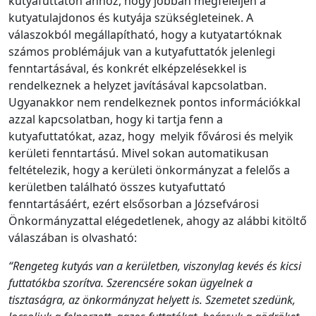
kutyafuttatón ahhoz, hogy jobban megfeleljen a
kutyatulajdonos és kutyája szükségleteinek. A
válaszokból megállapítható, hogy a kutyatartóknak
számos problémájuk van a kutyafuttatók jelenlegi
fenntartásával, és konkrét elképzelésekkel is
rendelkeznek a helyzet javításával kapcsolatban.
Ugyanakkor nem rendelkeznek pontos információkkal
azzal kapcsolatban, hogy ki tartja fenn a
kutyafuttatókat, azaz, hogy melyik fővárosi és melyik
kerületi fenntartású. Mivel sokan automatikusan
feltételezik, hogy a kerületi önkormányzat a felelős a
kerületben található összes kutyafuttató
fenntartásáért, ezért elsősorban a Józsefvárosi
Önkormányzattal elégedetlenek, ahogy az alábbi kitöltő
válaszában is olvasható:
“Rengeteg kutyás van a kerületben, viszonylag kevés és kicsi
futtatókba szorítva. Szerencsére sokan ügyelnek a
tisztaságra, az önkormányzat helyett is. Szemetet szedünk,