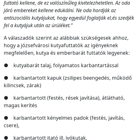
futtató kellene, de ez valószínűleg kivitelezhetetlen. Az oda
járó embereket kellene edukálni. Ne oda hordják az
antiszociális kutyájukat, hogy egyedül foglalják el,és szedjék
fel a kutyájuk után az ürüléket.”
A válaszadók szerint az alábbiak szükségesek ahhoz,
hogy a józsefvárosi kutyafuttatók az igényeknek
megfelelően, kutya és emberbarát futtatók legyenek:
● kutyabarát talaj, folyamatos karbantartással
● karbantartott kapuk (zsilipes beengedés, működő
kilincsek, zárak)
● karbantartott (festés, rések javítása), átlátható,
magas kerítés
● karbantartott kényelmes padok (festés, javítás,
csere),
● karbantartott itató ill. ivókutak,