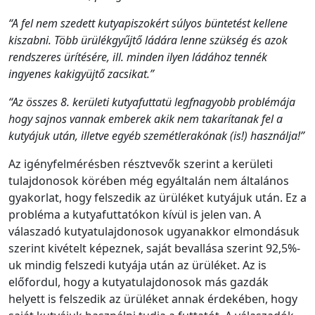
“A fel nem szedett kutyapiszokért súlyos büntetést kellene
kiszabni. Több ürülékgyűjtő ládára lenne szükség és azok
rendszeres ürítésére, ill. minden ilyen ládához tennék
ingyenes kakigyüjtő zacsikat.”
“Az összes 8. kerületi kutyafuttatü legfnagyobb problémája
hogy sajnos vannak emberek akik nem takarítanak fel a
kutyájuk után, illetve egyéb szemétlerakónak (is!) használja!”
Az igényfelmérésben résztvevők szerint a kerületi
tulajdonosok körében még egyáltalán nem általános
gyakorlat, hogy felszedik az ürüléket kutyájuk után. Ez a
probléma a kutyafuttatókon kívül is jelen van. A
válaszadó kutyatulajdonosok ugyanakkor elmondásuk
szerint kivételt képeznek, saját bevallása szerint 92,5%-
uk mindig felszedi kutyája után az ürüléket. Az is
előfordul, hogy a kutyatulajdonosok más gazdák
helyett is felszedik az ürüléket annak érdekében, hogy