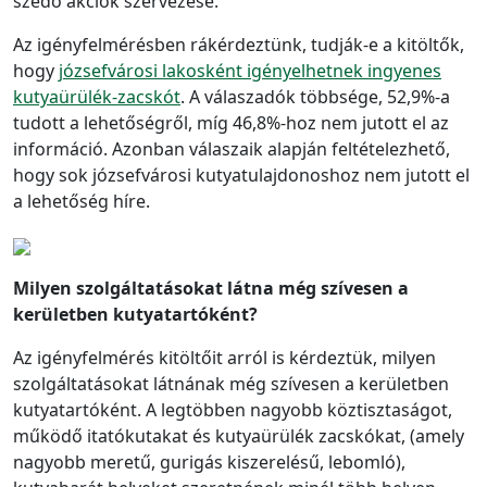
szedő akciók szervezése.
Az igényfelmérésben rákérdeztünk, tudják-e a kitöltők,
hogy
józsefvárosi lakosként igényelhetnek ingyenes
kutyaürülék-zacskót
. A válaszadók többsége, 52,9%-a
tudott a lehetőségről, míg 46,8%-hoz nem jutott el az
információ. Azonban válaszaik alapján feltételezhető,
hogy sok józsefvárosi kutyatulajdonoshoz nem jutott el
a lehetőség híre.
Milyen szolgáltatásokat látna még szívesen a
kerületben kutyatartóként?
Az igényfelmérés kitöltőit arról is kérdeztük, milyen
szolgáltatásokat látnának még szívesen a kerületben
kutyatartóként. A legtöbben nagyobb köztisztaságot,
működő itatókutakat és kutyaürülék zacskókat, (amely
nagyobb meretű, gurigás kiszerelésű, lebomló),