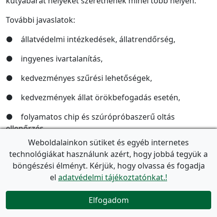
kutyabarát helyeket szeretnének minél több helyen.
További javaslatok:
● állatvédelmi intézkedések, állatrendőrség,
● ingyenes ivartalanítás,
● kedvezményes szűrési lehetőségek,
● kedvezmények állat örökbefogadás esetén,
● folyamatos chip és szúrópróbaszerű oltás
ellenőrzés,
Weboldalainkon sütiket és egyéb internetes
● biztonságosabb kutyafuttatókat, parkokat,
technológiákat használunk azért, hogy jobbá tegyük a
böngészési élményt. Kérjük, hogy olvassa és fogadja
● kutyaiskola, közösségi és szemléletformáló
el
adatvédelmi tájékoztatónkat.!
programok, nevelés a gazdáknak,
● érzékenyítő program kisiskolások számára,
Elfogadom
