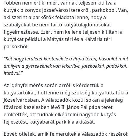
Többen nem értik, miért vannak teljesen kitiltva a
kutyák bizonyos józsefvárosi terekről, parkokból. Van,
aki szerint a parkőrök feladata lenne, hogy a
szabályokat be nem tartó kutyatulajdonosokat
figyelmeztesse. Ezért nem kellene teljesen kitiltani a
kutyákat például a Mátyás téri és a Kálvária téri
parkokból.
“Két nagy területet kerítenék le a Pápa téren, hasonlót mint
amilyen a gyerekeknek van lekerítve, játékokkal, padokkal,
itatóval.”
Az igényfelmérés során arról is kérdeztük a
kutyatartókat, hol lenne még szükség kutyafuttatókra
Józsefvárosban. A válaszadók közül sokan a jelenleg
fővárosi kezelésben lévő II. János Pál pápa teret
említették, ott tudnak elképzelni nagyobb kutyás
fejlesztést, kutyabarát park kialakítását.
Egyéb ötletek, amik felmerültek a válaszadók részéről: