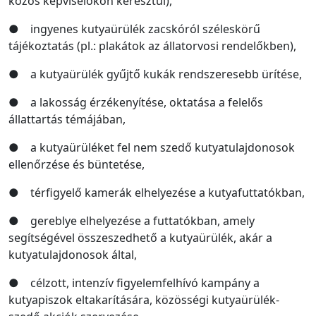
közös képviselőkön keresztül),
● ingyenes kutyaürülék zacskóról széleskörű
tájékoztatás (pl.: plakátok az állatorvosi rendelőkben),
● a kutyaürülék gyűjtő kukák rendszeresebb ürítése,
● a lakosság érzékenyítése, oktatása a felelős
állattartás témájában,
● a kutyaürüléket fel nem szedő kutyatulajdonosok
ellenőrzése és büntetése,
● térfigyelő kamerák elhelyezése a kutyafuttatókban,
● gereblye elhelyezése a futtatókban, amely
segítségével összeszedhető a kutyaürülék, akár a
kutyatulajdonosok által,
● célzott, intenzív figyelemfelhívó kampány a
kutyapiszok eltakarítására, közösségi kutyaürülék-