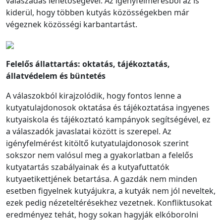
válaszadás lehetőségével. Az igényfelmérésből az is
kiderül, hogy többen kutyás közösségekben már
végeznek közösségi karbantartást.
Felelős állattartás: oktatás, tájékoztatás,
állatvédelem és büntetés
A válaszokból kirajzolódik, hogy fontos lenne a
kutyatulajdonosok oktatása és tájékoztatása ingyenes
kutyaiskola és tájékoztató kampányok segítségével, ez
a válaszadók javaslatai között is szerepel. Az
igényfelmérést kitöltő kutyatulajdonosok szerint
sokszor nem valósul meg a gyakorlatban a felelős
kutyatartás szabályainak és a kutyafuttatók
kutyaetikettjének betartása. A gazdák nem minden
esetben figyelnek kutyájukra, a kutyák nem jól neveltek,
ezek pedig nézeteltérésekhez vezetnek. Konfliktusokat
eredményez tehát, hogy sokan hagyják elkóborolni