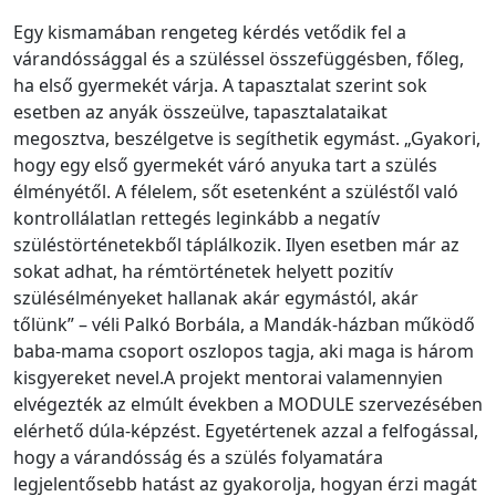
Egy kismamában rengeteg kérdés vetődik fel a
várandóssággal és a szüléssel összefüggésben, főleg,
ha első gyermekét várja. A tapasztalat szerint sok
esetben az anyák összeülve, tapasztalataikat
megosztva, beszélgetve is segíthetik egymást. „Gyakori,
hogy egy első gyermekét váró anyuka tart a szülés
élményétől. A félelem, sőt esetenként a szüléstől való
kontrollálatlan rettegés leginkább a negatív
szüléstörténetekből táplálkozik. Ilyen esetben már az
sokat adhat, ha rémtörténetek helyett pozitív
szülésélményeket hallanak akár egymástól, akár
tőlünk” – véli Palkó Borbála, a Mandák-házban működő
baba-mama csoport oszlopos tagja, aki maga is három
kisgyereket nevel.A projekt mentorai valamennyien
elvégezték az elmúlt években a MODULE szervezésében
elérhető dúla-képzést. Egyetértenek azzal a felfogással,
hogy a várandósság és a szülés folyamatára
legjelentősebb hatást az gyakorolja, hogyan érzi magát