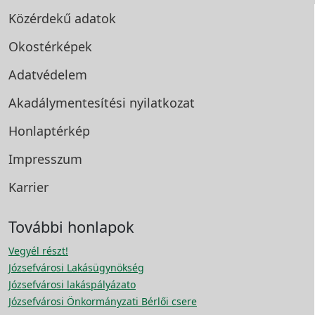
Közérdekű adatok
Okostérképek
Adatvédelem
Akadálymentesítési
nyilatkozat
Honlaptérkép
Impresszum
Karrier
További honlapok
Vegyél részt!
Józsefvárosi Lakásügynökség
Józsefvárosi lakáspályázato
Józsefvárosi Önkormányzati Bérlői csere