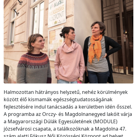
Halmozottan hátrányos helyzetű, nehéz körülmények
között élő kismamák egészségtudatosságának
fejlesztésére indul tanácsadás a kerületben idén ősszel.
A programba az Orczy- és Magdolnanegyed lakóit várja
a Magyarországi Dúlák Egyesületének (MODULE)
józsefvárosi csapata, a találkozóknak a Magdolna 47.
szám alatti Fókusz Női Közösségi Központ ad helyet.