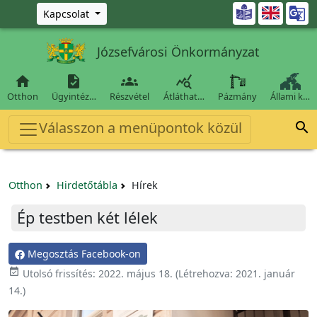
Ugrás a fő tartalomra

Kapcsolat
Józsefvárosi Önkormányzat




Otthon
Ügyintéz…
Részvétel
Átláthat…
Pázmány
Állami k…
Válasszon a menüpontok közül

Otthon
Hirdetőtábla
Hírek
Ép testben két lélek
Megosztás Facebook-on

Utolsó frissítés:
2022. május 18.
(Létrehozva:
2021. január
14.
)