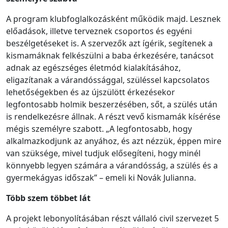
A program klubfoglalkozásként működik majd. Lesznek
előadások, illetve terveznek csoportos és egyéni
beszélgetéseket is. A szervezők azt ígérik, segítenek a
kismamáknak felkészülni a baba érkezésére, tanácsot
adnak az egészséges életmód kialakításához,
eligazítanak a várandóssággal, szüléssel kapcsolatos
lehetőségekben és az újszülött érkezésekor
legfontosabb holmik beszerzésében, sőt, a szülés után
is rendelkezésre állnak. A részt vevő kismamák kísérése
mégis személyre szabott. „A legfontosabb, hogy
alkalmazkodjunk az anyához, és azt nézzük, éppen mire
van szüksége, mivel tudjuk elősegíteni, hogy minél
könnyebb legyen számára a várandósság, a szülés és a
gyermekágyas időszak” – emeli ki Novák Julianna.
Több szem többet lát
A projekt lebonyolításában részt vállaló civil szervezet 5