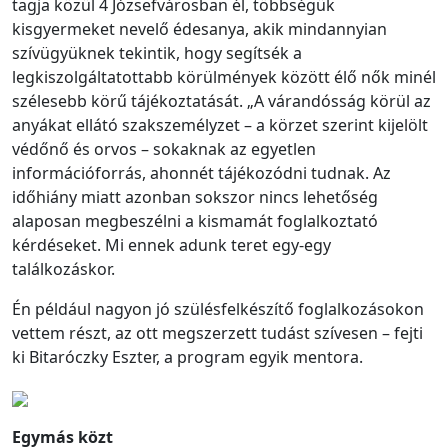
tagja közül 4 Józsefvárosban él, többségük
kisgyermeket nevelő édesanya, akik mindannyian
szívügyüknek tekintik, hogy segítsék a
legkiszolgáltatottabb körülmények között élő nők minél
szélesebb körű tájékoztatását. „A várandósság körül az
anyákat ellátó szakszemélyzet – a körzet szerint kijelölt
védőnő és orvos – sokaknak az egyetlen
információforrás, ahonnét tájékozódni tudnak. Az
időhiány miatt azonban sokszor nincs lehetőség
alaposan megbeszélni a kismamát foglalkoztató
kérdéseket. Mi ennek adunk teret egy-egy
találkozáskor.
Én például nagyon jó szülésfelkészítő foglalkozásokon
vettem részt, az ott megszerzett tudást szívesen – fejti
ki Bitaróczky Eszter, a program egyik mentora.
Egymás közt