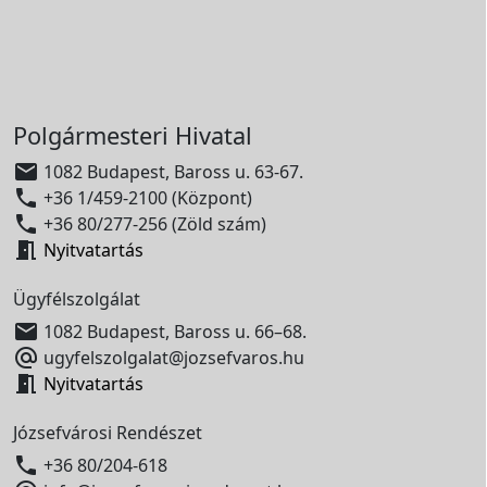
Polgármesteri Hivatal

1082 Budapest, Baross u. 63-67.

+36 1/459-2100 (Központ)

+36 80/277-256 (Zöld szám)

Nyitvatartás
Ügyfélszolgálat

1082 Budapest, Baross u. 66–68.

ugyfelszolgalat@jozsefvaros.hu

Nyitvatartás
Józsefvárosi Rendészet

+36 80/204-618