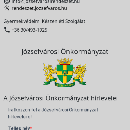

info@jozsefvarosirendeszet.hu
rendeszet.jozsefvaros.hu
Gyermekvédelmi Készenléti Szolgálat

+36 30/493-1925
Józsefvárosi Önkormányzat
A Józsefvárosi Önkormányzat hírlevelei
Iratkozzon fel a Józsefvárosi Önkormányzat
hírleveleire!
Teljes név