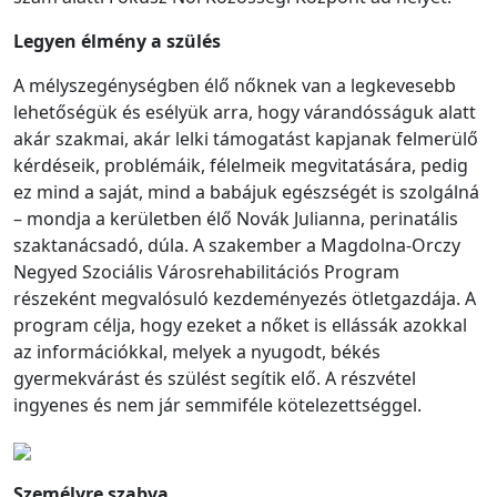
Legyen élmény a szülés
A mélyszegénységben élő nőknek van a legkevesebb
lehetőségük és esélyük arra, hogy várandósságuk alatt
akár szakmai, akár lelki támogatást kapjanak felmerülő
kérdéseik, problémáik, félelmeik megvitatására, pedig
ez mind a saját, mind a babájuk egészségét is szolgálná
– mondja a kerületben élő Novák Julianna, perinatális
szaktanácsadó, dúla. A szakember a Magdolna-Orczy
Negyed Szociális Városrehabilitációs Program
részeként megvalósuló kezdeményezés ötletgazdája. A
program célja, hogy ezeket a nőket is ellássák azokkal
az információkkal, melyek a nyugodt, békés
gyermekvárást és szülést segítik elő. A részvétel
ingyenes és nem jár semmiféle kötelezettséggel.
Személyre szabva