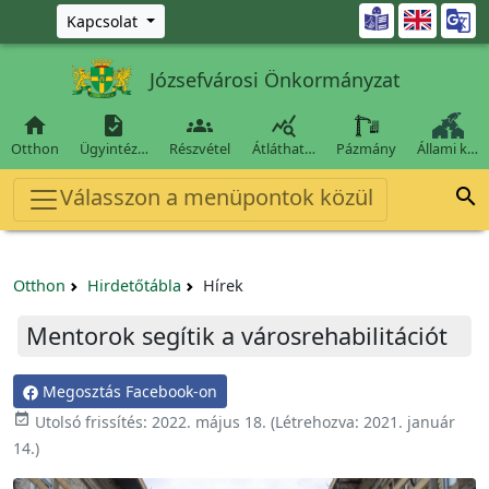
Ugrás a fő tartalomra

Kapcsolat
Józsefvárosi Önkormányzat




Otthon
Ügyintéz…
Részvétel
Átláthat…
Pázmány
Állami k…
Válasszon a menüpontok közül

Otthon
Hirdetőtábla
Hírek
Mentorok segítik a városrehabilitációt
Megosztás Facebook-on

Utolsó frissítés:
2022. május 18.
(Létrehozva:
2021. január
14.
)