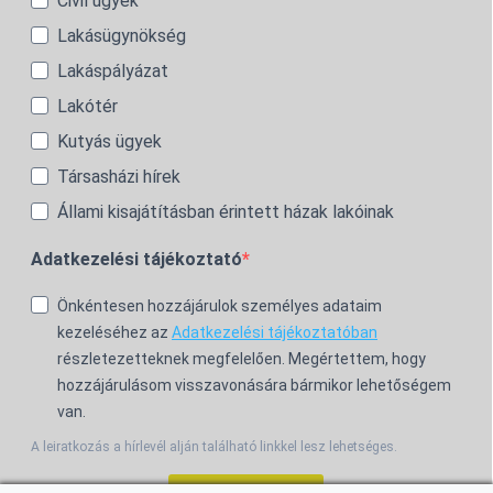
Civil ügyek
Lakásügynökség
Lakáspályázat
Lakótér
Kutyás ügyek
Társasházi hírek
Állami kisajátításban érintett házak lakóinak
Adatkezelési tájékoztató
Önkéntesen hozzájárulok személyes adataim
kezeléséhez az
Adatkezelési tájékoztatóban
részletezetteknek megfelelően. Megértettem, hogy
hozzájárulásom visszavonására bármikor lehetőségem
van.
A leiratkozás a hírlevél alján található linkkel lesz lehetséges.