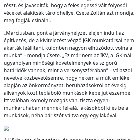
részt, és javasolták, hogy a feleslegessé vált folyosói
vécéket alakítsák tárolóhellyé. Csete Zoltán azt mondja,
meg fogják csinálni.
„Márciusban, pont a járványhelyzet elején indult az
építkezés, de a kivitelezést végző JGK munkatársai nem
akarták leállítani, különben nagyon elhúzódott volna a
munka” – mondja Csete. „Ez már nem az IKV, a JGK-nál
ugyanolyan minőségi követelmények és szigorú
határidők vannak, mint a versenyszférában” – válaszol
nevetve közbevetésemre, hogy nekem a múlt emléke
alapján az önkormányzati beruházásokról az évekig
állványok közt tébláboló munkások képe jut eszembe.
Itt valóban komoly mozgás van, tiszta egyen-
munkaruhában mennek fel-alá, lakásokból ki és be a
munkások, néha pár szót váltva egy-egy lakóval.