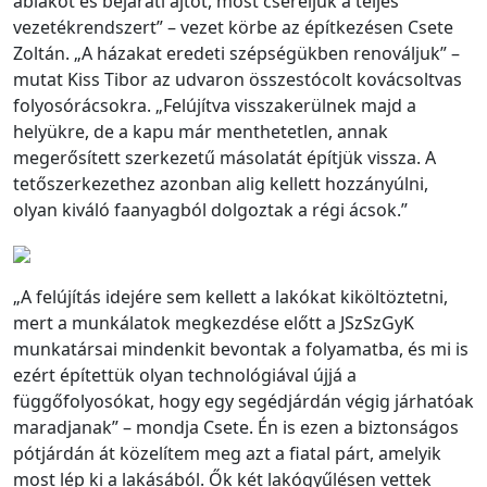
ablakot és bejárati ajtót, most cseréljük a teljes
vezetékrendszert” – vezet körbe az építkezésen Csete
Zoltán. „A házakat eredeti szépségükben renováljuk” –
mutat Kiss Tibor az udvaron összestócolt kovácsoltvas
folyosórácsokra. „Felújítva visszakerülnek majd a
helyükre, de a kapu már menthetetlen, annak
megerősített szerkezetű másolatát építjük vissza. A
tetőszerkezethez azonban alig kellett hozzányúlni,
olyan kiváló faanyagból dolgoztak a régi ácsok.”
„A felújítás idejére sem kellett a lakókat kiköltöztetni,
mert a munkálatok megkezdése előtt a JSzSzGyK
munkatársai mindenkit bevontak a folyamatba, és mi is
ezért építettük olyan technológiával újjá a
függőfolyosókat, hogy egy segédjárdán végig járhatóak
maradjanak” – mondja Csete. Én is ezen a biztonságos
pótjárdán át közelítem meg azt a fiatal párt, amelyik
most lép ki a lakásából. Ők két lakógyűlésen vettek