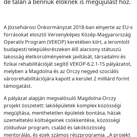
de talán a bennük élőknek is megújulást hoz.
A Józsefvárosi Önkormányzat 2018-ban elnyerte az EU-s
forrásokat elosztó Versenyképes Közép-Magyarország
Operatív Program (VEKOP) keretében kiírt, a leromlott
budapesti településrészeken élő alacsony státuszú
lakosság életkörülményeinek javítását, társadalmi és
fizikai rehabilitációját segítő VEKOP-6.2.1-15 pályázatot,
melyben a Magdolna és az Orczy negyed szociális
városrehabilitációjára kapott a kerület 2 milliárd forint
támogatást.
A pályázat alapján megvalósuló Magdolna-Orczy
projekt összetett: lakóépületek komplex közösségi
megújítása, menthetetlen épületek bontása, házak
üzemeltetési költségeinek csökkentése, közösségi
zöldudvar program, család és lakóközösség
mentorálás, és ezek számos részprogramja. „A projekt