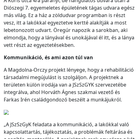
A Kőris utca 4/a parányi, de hangulatos udvara után a
Diószegi 7. egyemeletes épületének tágas udvara egész
más világ. Ez a ház a zöldudvar programban is részt
vesz, itt a lakókkal egyeztetve kertté alakítják a most
lebetonozott udvart. Öregúr napozik a sarokban, aki
elmondja, hogy a lányával és unokájával él itt, és a lánya
vett részt az egyeztetésekben.
Kommunikáció, és ami azon túl van
A Magdolna-Orczy projekt lényege, hogy a rehabilitáció
társadalmi megújulást is szolgáljon. A projektnek a
területen külön irodája van a JSzSzGYK szervezetébe
integrálva, ahol Horváth Ágnes szakmai vezető és
Farkas Irén családgondozó beszélt a munkájukról.
„A JSzSzGyK feladata a kommunikáció, a lakókkal való
kapcsolattartás, tájékoztatás, a problémák feltárása és