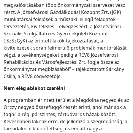
megvalósításában több önkormányzati szervezet vesz
részt. A Józsefvárosi Gazdálkodási Központ Zrt. (JGK)
munkatársai felelősek a műszaki jellegű feladatok –
terveztetés, kivitelezés – elvégzéséért, a Józsefvárosi
Szociális Szolgáltató és Gyermekjóléti Központ
(JSzSzGyK) az érintett lakók tájékoztatását, a
kivitelezések során felmerülő problémák mentorálását
végzi, a tevékenységeket pedig a RÉV8 Józsefvárosi
Rehabilitációs és Városfejlesztési Zrt. fogja össze az
önkormányzat megbízásából” – tájékoztatott Sárkány
Csilla, a RÉV8 cégvezetője.
Nem elég ablakot cserélni
A programban érintett terület a Magdolna negyed és az
Orczy negyed összefüggő részét érinti, ahol már sok a
foghíj a régi párszintes, zártudvaros házak között.
Kevesebben laknak erre, de jellemző a szegregáltság, a
társadalmi elkülönítettség, és emiatt nagy a