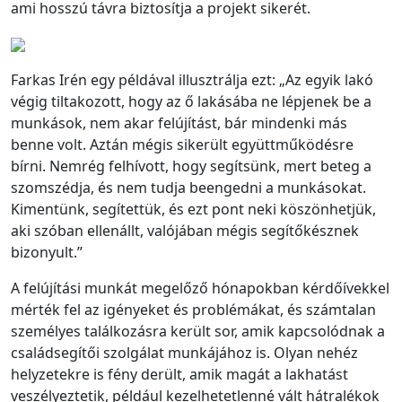
ami hosszú távra biztosítja a projekt sikerét.
Farkas Irén egy példával illusztrálja ezt: „Az egyik lakó
végig tiltakozott, hogy az ő lakásába ne lépjenek be a
munkások, nem akar felújítást, bár mindenki más
benne volt. Aztán mégis sikerült együttműködésre
bírni. Nemrég felhívott, hogy segítsünk, mert beteg a
szomszédja, és nem tudja beengedni a munkásokat.
Kimentünk, segítettük, és ezt pont neki köszönhetjük,
aki szóban ellenállt, valójában mégis segítőkésznek
bizonyult.”
A felújítási munkát megelőző hónapokban kérdőívekkel
mérték fel az igényeket és problémákat, és számtalan
személyes találkozásra került sor, amik kapcsolódnak a
családsegítői szolgálat munkájához is. Olyan nehéz
helyzetekre is fény derült, amik magát a lakhatást
veszélyeztetik, például kezelhetetlenné vált hátralékok