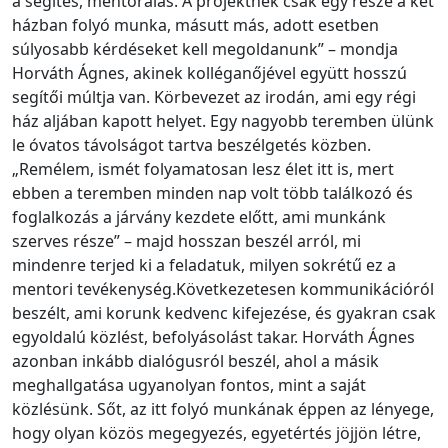
a segítés, mentorálás. A projektnek csak egy része a két
házban folyó munka, másutt más, adott esetben
súlyosabb kérdéseket kell megoldanunk” – mondja
Horváth Ágnes, akinek kolléganőjével együtt hosszú
segítői múltja van. Körbevezet az irodán, ami egy régi
ház aljában kapott helyet. Egy nagyobb teremben ülünk
le óvatos távolságot tartva beszélgetés közben.
„Remélem, ismét folyamatosan lesz élet itt is, mert
ebben a teremben minden nap volt több találkozó és
foglalkozás a járvány kezdete előtt, ami munkánk
szerves része” – majd hosszan beszél arról, mi
mindenre terjed ki a feladatuk, milyen sokrétű ez a
mentori tevékenység.Következetesen kommunikációról
beszélt, ami korunk kedvenc kifejezése, és gyakran csak
egyoldalú közlést, befolyásolást takar. Horváth Ágnes
azonban inkább dialógusról beszél, ahol a másik
meghallgatása ugyanolyan fontos, mint a saját
közlésünk. Sőt, az itt folyó munkának éppen az lényege,
hogy olyan közös megegyezés, egyetértés jöjjön létre,