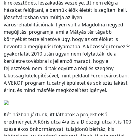
kirekesztődés, leszakadás veszélye. Itt nem elég a
házakat felújítani, a bennük élők életét is segíteni kell.
Józsefvárosban van múltja az ilyen
városrehabilitációnak. Ilyen volt a Magdolna negyed
megújítási programja, ami a Mátyás tér tágabb
környékét tette élhetővé úgy, hogy az ott élőket is
bevonta a megújulási folyamatba. A közösségi tervezés
gyakorlatát 2010 után ugyan nem folytatták, de a
kerületre továbbra is jellemző maradt, hogy a
fejlesztések nem jártak együtt a régi és szegény
lakosság kitelepítésével, mint például Ferencvárosban.
A VEKOP program tucatnyi épületet és sok száz lakást
érint, és mind másféle megközelítést igényel.
Két házban jártunk, itt láthatók a projekt első
eredményei. A Kőris utca 4/a és a Diószegi utca 7. is 100
százalékos önkormányzati tulajdonú bérház, kis