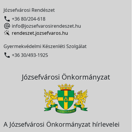
Józsefvárosi Rendészet

+36 80/204-618

info@jozsefvarosirendeszet.hu
rendeszet.jozsefvaros.hu
Gyermekvédelmi Készenléti Szolgálat

+36 30/493-1925
Józsefvárosi Önkormányzat
A Józsefvárosi Önkormányzat hírlevelei