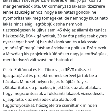
lakásaiban kevéspénzű emberek élnek, jó pár család
már generációk óta. Önkormányzati lakások tízezreire
lenne szükség ahhoz, hogy a lakhatási gondok ne
nyomorítsanak meg tömegeket, de nemhogy kiutalható
lakás nincs elég, legtöbbjük soha nem volt
tisztességesen felújítva sem. 45 évig az állami és tanácsi
házkezelők, IKV-k gányoltak, 30 év óta pedig csak gyors
nyereséget hozó új beruházásokban és a lakosság
„minőségi” megújításban érdekelt a politika. Ezért ezek
a látszólag kis projektek különösen nagy jelentőségűek,
mert kedvező változást indíthatnak el.
Csete Zoltánnal és Kis Tiborral, a RÉV8 műszaki
igazgatójával és projektmenedzserével jártuk be a
házakat. Mindkét helyen teljes felújítás folyik.
„Kitakarítottuk a pincéket, injektáltuk az alapfalakat,
hogy megszüntessük a földszinti lakások vizesedését,
újjáépítettük az évtizedek óta aládúcolt
függőfolyosókat, hőszigeteltre cseréltünk minden