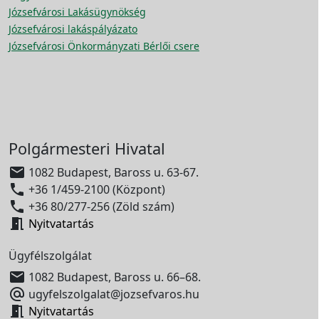
Józsefvárosi Lakásügynökség
Józsefvárosi lakáspályázato
Józsefvárosi Önkormányzati Bérlői csere
Polgármesteri Hivatal

1082 Budapest, Baross u. 63-67.

+36 1/459-2100 (Központ)

+36 80/277-256 (Zöld szám)

Nyitvatartás
Ügyfélszolgálat

1082 Budapest, Baross u. 66–68.

ugyfelszolgalat@jozsefvaros.hu

Nyitvatartás