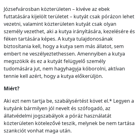
Józsefvárosban közterületen – kivéve az ebek
futtatására kijelölt területet – kutyát csak pórázon lehet
vezetni, valamint közterületen kutyát csak olyan
személy vezethet, aki a kutya irányítására, kezelésére és
féken tartására képes. A kutya tulajdonosának
biztosítania kell, hogy a kutya sem más állatot, sem
embert ne veszélyeztethessen. Amennyiben a kutya
megszökik és ez a kutyát felügyelő személy
tudomására jut, nem hagyhagyja kóborolni, aktívan
tennie kell azért, hogy a kutya előkerüljön.
Miért?
Aki ezt nem tartja be, szabálysértést követ el.* Legyen a
kutyánk bármilyen jól nevelt és szófogadó, az
állatvédelmi jogszabályok a póráz használatát
közterületen kötelezővé teszik, melynek be nem tartása
szankciót vonhat maga után.