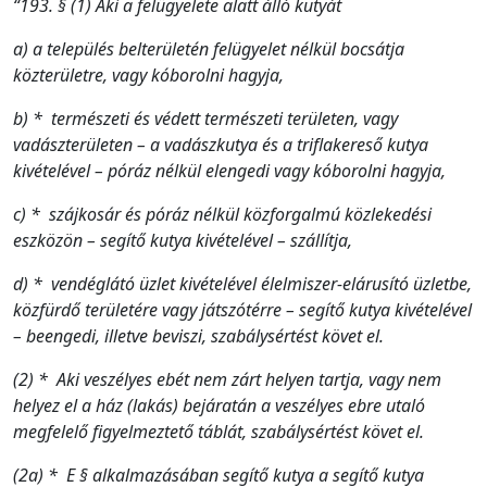
“193. § (1) Aki a felügyelete alatt álló kutyát
a) a település belterületén felügyelet nélkül bocsátja
közterületre, vagy kóborolni hagyja,
b) * természeti és védett természeti területen, vagy
vadászterületen – a vadászkutya és a triflakereső kutya
kivételével – póráz nélkül elengedi vagy kóborolni hagyja,
c) * szájkosár és póráz nélkül közforgalmú közlekedési
eszközön – segítő kutya kivételével – szállítja,
d) * vendéglátó üzlet kivételével élelmiszer-elárusító üzletbe,
közfürdő területére vagy játszótérre – segítő kutya kivételével
– beengedi, illetve beviszi, szabálysértést követ el.
(2) * Aki veszélyes ebét nem zárt helyen tartja, vagy nem
helyez el a ház (lakás) bejáratán a veszélyes ebre utaló
megfelelő figyelmeztető táblát, szabálysértést követ el.
(2a) * E § alkalmazásában segítő kutya a segítő kutya