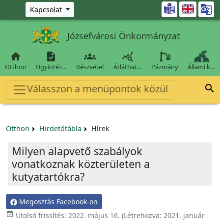
Ugrás a fő tartalomra

Kapcsolat
Józsefvárosi Önkormányzat




Otthon
Ügyintéz…
Részvétel
Átláthat…
Pázmány
Állami k…
Válasszon a menüpontok közül

Otthon
Hirdetőtábla
Hírek
Milyen alapvető szabályok
vonatkoznak közterületen a
kutyatartókra?
Megosztás Facebook-on

Utolsó frissítés:
2022. május 16.
(Létrehozva:
2021. január