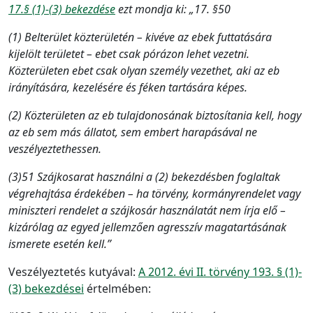
17.§ (1)-(3) bekezdése
ezt mondja ki: „17. §50
(1) Belterület közterületén – kivéve az ebek futtatására
kijelölt területet – ebet csak pórázon lehet vezetni.
Közterületen ebet csak olyan személy vezethet, aki az eb
irányítására, kezelésére és féken tartására képes.
(2) Közterületen az eb tulajdonosának biztosítania kell, hogy
az eb sem más állatot, sem embert harapásával ne
veszélyeztethessen.
(3)51 Szájkosarat használni a (2) bekezdésben foglaltak
végrehajtása érdekében – ha törvény, kormányrendelet vagy
miniszteri rendelet a szájkosár használatát nem írja elő –
kizárólag az egyed jellemzően agresszív magatartásának
ismerete esetén kell.”
Veszélyeztetés kutyával:
A 2012. évi II. törvény 193. § (1)-
(3) bekezdései
értelmében: