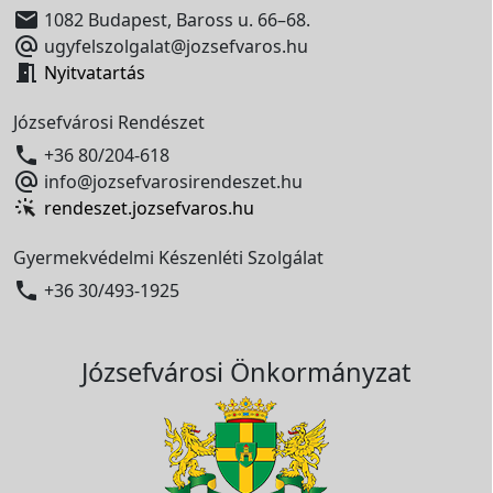

1082 Budapest, Baross u. 66–68.

ugyfelszolgalat@jozsefvaros.hu

Nyitvatartás
Józsefvárosi Rendészet

+36 80/204-618

info@jozsefvarosirendeszet.hu
rendeszet.jozsefvaros.hu
Gyermekvédelmi Készenléti Szolgálat

+36 30/493-1925
Józsefvárosi Önkormányzat