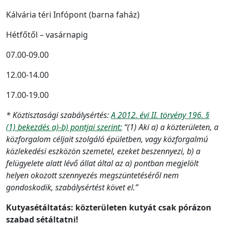
Kálvária téri Infópont (barna faház)
Hétfőtől – vasárnapig
07.00-09.00
12.00-14.00
17.00-19.00
* Köztisztasági szabálysértés:
A 2012. évi II. törvény 196. §
(1) bekezdés a)-b) pontjai szerint:
“(1) Aki a) a közterületen, a
közforgalom céljait szolgáló épületben, vagy közforgalmú
közlekedési eszközön szemetel, ezeket beszennyezi, b) a
felügyelete alatt lévő állat által az a) pontban megjelölt
helyen okozott szennyezés megszüntetéséről nem
gondoskodik, szabálysértést követ el.”
Kutyasétáltatás: közterületen kutyát csak pórázon
szabad sétáltatni!