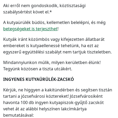
Aki erről nem gondoskodik, köztisztasági
szabálysértést követ el.*
A kutyaürülék büdös, kellemetlen belelépni, és még
betegségeket is terjeszthet
!
Kutyák iránt közömbös vagy kifejezetten állatbarát
embereket is kutyaellenessé tehetünk, ha ezt az
egyszerű együttélési szabályt nem tartjuk tiszteletben.
Mindannyiunkon múlik, milyen kerületben élünk!
Tegyünk közösen a tiszta utcákért.
INGYENES KUTYAÜRÜLÉK-ZACSKÓ
Kérjük, ne higgyen a kakitündérben és segítsen tisztán
tartani a józsefvárosi köztereket! Józsefvárosiként
havonta 100 db ingyen kutyapiszok-gyűjtő zacskót
vehet át az alábbi helyszínen lakcímkártya
bemutatásával: