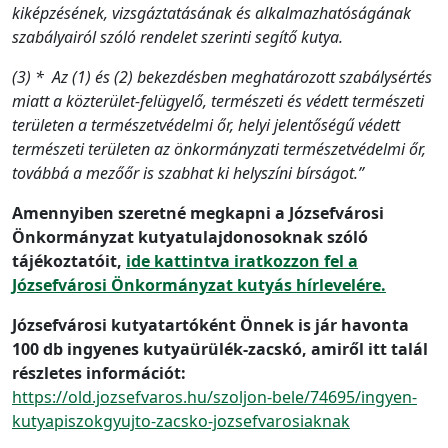
kiképzésének, vizsgáztatásának és alkalmazhatóságának
szabályairól szóló rendelet szerinti segítő kutya.
(3) * Az (1) és (2) bekezdésben meghatározott szabálysértés
miatt a közterület-felügyelő, természeti és védett természeti
területen a természetvédelmi őr, helyi jelentőségű védett
természeti területen az önkormányzati természetvédelmi őr,
továbbá a mezőőr is szabhat ki helyszíni bírságot.”
Amennyiben szeretné megkapni a Józsefvárosi
Önkormányzat kutyatulajdonosoknak szóló
tájékoztatóit,
ide kattintva iratkozzon fel a
Józsefvárosi Önkormányzat kutyás hírlevelére.
Józsefvárosi kutyatartóként Önnek is jár havonta
100 db ingyenes kutyaürülék-zacskó, amiről itt talál
részletes információt:
https://old.jozsefvaros.hu/szoljon-bele/74695/ingyen-
kutyapiszokgyujto-zacsko-jozsefvarosiaknak