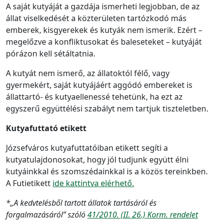
A saját kutyáját a gazdája ismerheti legjobban, de az
állat viselkedését a közterületen tartózkodó más
emberek, kisgyerekek és kutyák nem ismerik. Ezért –
megelőzve a konfliktusokat és baleseteket – kutyáját
pórázon kell sétáltatnia.
A kutyát nem ismerő, az állatoktól félő, vagy
gyermekért, saját kutyájáért aggódó embereket is
állattartó- és kutyaellenessé tehetünk, ha ezt az
egyszerű együttélési szabályt nem tartjuk tiszteletben.
Kutyafuttató etikett
Józsefváros kutyafuttatóiban etikett segíti a
kutyatulajdonosokat, hogy jól tudjunk együtt élni
kutyáinkkal és szomszédainkkal is a közös tereinkben.
A Futietikett
ide kattintva elérhető.
*„A kedvtelésből tartott állatok tartásáról és
forgalmazásáról” szóló
41/2010. (II. 26.) Korm. rendelet