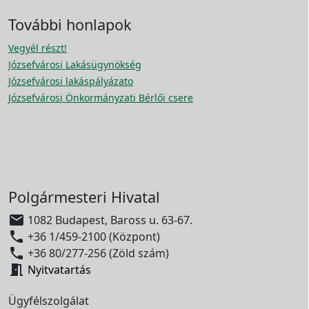
További honlapok
Vegyél részt!
Józsefvárosi Lakásügynökség
Józsefvárosi lakáspályázato
Józsefvárosi Önkormányzati Bérlői csere
Polgármesteri Hivatal

1082 Budapest, Baross u. 63-67.

+36 1/459-2100 (Központ)

+36 80/277-256 (Zöld szám)

Nyitvatartás
Ügyfélszolgálat