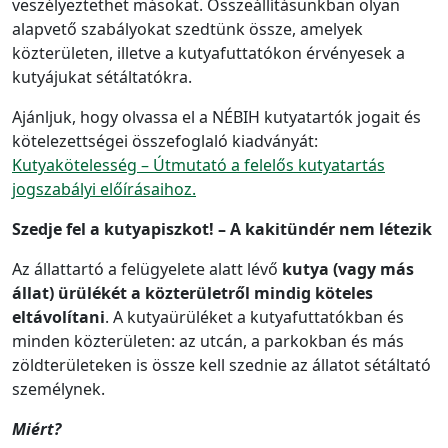
veszélyeztethet másokat. Összeállításunkban olyan
alapvető szabályokat szedtünk össze, amelyek
közterületen, illetve a kutyafuttatókon érvényesek a
kutyájukat sétáltatókra.
Ajánljuk, hogy olvassa el a NÉBIH kutyatartók jogait és
kötelezettségei összefoglaló kiadványát:
Kutyakötelesség – Útmutató a felelős kutyatartás
jogszabályi előírásaihoz.
Szedje fel a kutyapiszkot! – A kakitündér nem létezik
Az állattartó a felügyelete alatt lévő
kutya (vagy más
állat) ürülékét a közterületről mindig köteles
eltávolítani
. A kutyaürüléket a kutyafuttatókban és
minden közterületen: az utcán, a parkokban és más
zöldterületeken is össze kell szednie az állatot sétáltató
személynek.
Miért?