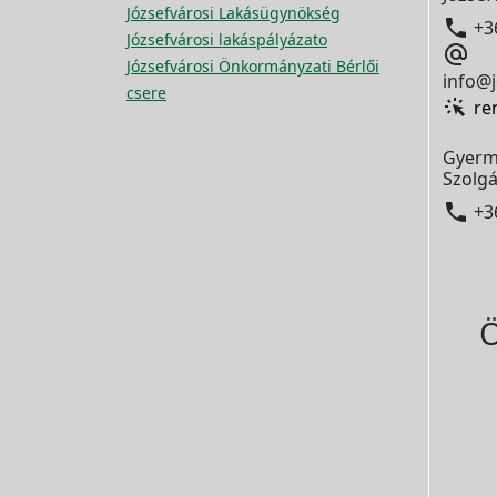
Józsefvárosi Lakásügynökség

+3
Józsefvárosi lakáspályázato

Józsefvárosi Önkormányzati Bérlői
info@j
csere
re
Gyerm
Szolgá

+3
Ö