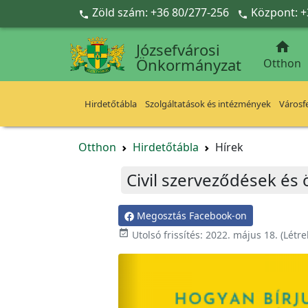
Ugrás a fő tartalomra
Zöld szám: +36 80/277-256
Központ: +



Józsefvárosi
Önkormányzat
Otthon
Hirdetőtábla
Szolgáltatások és intézmények
Városfe
Otthon
Hirdetőtábla
Hírek
Civil szerveződések és
Megosztás Facebook-on

Utolsó frissítés:
2022. május 18.
(Létr