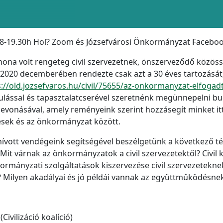
18-19.30h Hol? Zoom és Józsefvárosi Önkormányzat Facebook
tthona volt rengeteg civil szervezetnek, önszerveződő közö
020 decemberében rendezte csak azt a 30 éves tartozását, h
://old.jozsefvaros.hu/civil/75655/az-onkormanyzat-elfogadta
ulással és tapasztalatcserével szeretnénk megünnepelni b
evonásával, amely reményeink szerint hozzásegít minket itt, 
dések és az önkormányzat között.
ott vendégeink segítségével beszélgetünk a következő témá
it várnak az önkormányzatok a civil szervezetektől? Civil
kormányzati szolgáltatások kiszervezése civil szervezetekne
Milyen akadályai és jó példái vannak az együttműködésne
ivilizáció koalíció)