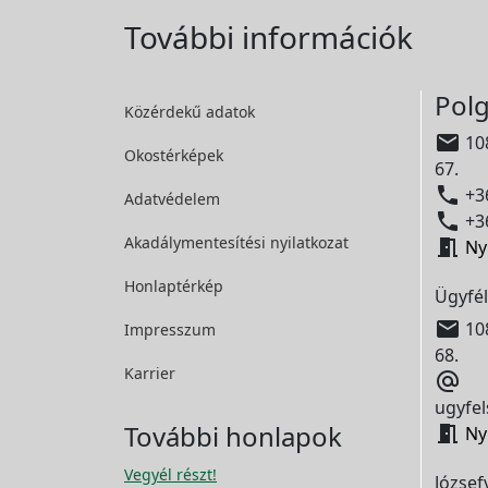
További információk
Polg
Közérdekű adatok

108
Okostérképek
67.

+36
Adatvédelem

+36
Akadálymentesítési
nyilatkozat

Ny
Honlaptérkép
Ügyfél

108
Impresszum
68.
Karrier

ugyfel
További honlapok

Ny
Vegyél részt!
József