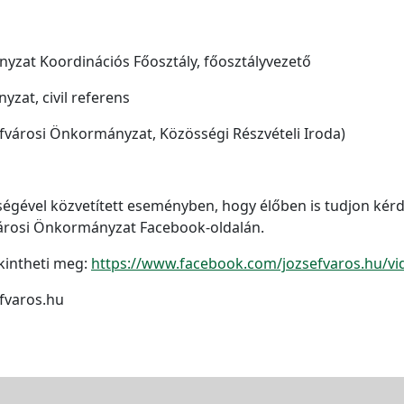
yzat Koordinációs Főosztály, főosztályvezető
yzat, civil referens
fvárosi Önkormányzat, Közösségi Részvételi Iroda)
égével közvetített eseményben, hogy élőben is tudjon kérd
városi Önkormányzat Facebook-oldalán.
ekintheti meg:
https://www.facebook.com/jozsefvaros.hu/v
efvaros.hu