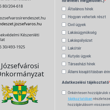
hírlevelet megjelölhet.)
6 80/204-618
Általános hírek
Hogyan vehetek részt
ozsefvarosirendeszet.hu
ndeszet.jozsefvaros.hu
Civil ügyek
Lakásügynökség
ekvédelmi Készenléti
lat
Lakáspályázat
6 30/493-1925
Lakótér
Kutyás ügyek
Józsefvárosi
Társasházi hírek
nkormányzat
Állami kisajátításban éri
Adatkezelési tájékoztató
Önkéntesen hozzájárulok
tájékoztatóban
részleteze
hozzájárulásom visszavon