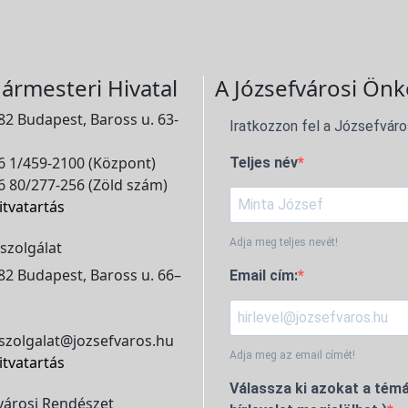
ármesteri Hivatal
A Józsefvárosi Önk
2 Budapest, Baross u. 63-
Iratkozzon fel a Józsefváro
 1/459-2100 (Központ)
Teljes név
 80/277-256 (Zöld szám)
itvatartás
Adja meg teljes nevét!
szolgálat
2 Budapest, Baross u. 66–
Email cím:
szolgalat@jozsefvaros.hu
Adja meg az email címét!
itvatartás
Válassza ki azokat a témá
városi Rendészet