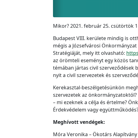
Mikor? 2021. február 25. csütörtök 
Budapest VIII. kerülete mindig is o
mégis a Józsefvárosi Önkormányzat 2
Stratégiáját, mely itt olvasható:
https
az örömteli eseményt egy közös tan
témában jártas civil szerveződések b
nyit a civil szervezetek és szervező
Kerekasztal-beszélgetésünkön meghív
szervezetek az önkormányzatoktól? M
– mi ezeknek a célja és értelme? Ön
Érdekvédelem vagy együttműködés? 
Meghívott vendégek:
Móra Veronika – Ökotárs Alapítvány (C