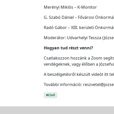
Merényi Miklós – K-Monitor
G. Szabó Dániel – Fővárosi Önkormán
Radó Gábor – XIII. kerületi Önkormán
Moderátor: Udvarhelyi Tessza (Józse
Hogyan tud részt venni?
Csatlakozzon hozzánk a Zoom segíts
vendégeknek, vagy élőben a József
A beszélgetésről készült videót itt t
További információ: reszvetel@jozs
#Civil