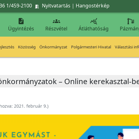
36 1/459-2100
Nyitvatartás
|
Hangostérkép




Ügyintézés
Részvétel
Átláthatóság
Pázmán
jlesztés
Közösség
Önkormányzat
Polgármesteri Hivatal
Választási in
 önkormányzatok – Online kerekasztal-b
ehozva:
2021. február 9.
)