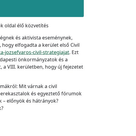
 oldal élő közvetítés
sségnek és aktivista eseménynek,
ogy elfogadta a kerület első Civil
-jozsefvaros-civil-strategiajat
. Ezt
udapesti önkormányzatok és a
a VIII. kerületben, hogy új fejezetet
król: Mit várnak a civil
 kerekasztalok és egyeztető fórumok
k – előnyök és hátrányok?
k?