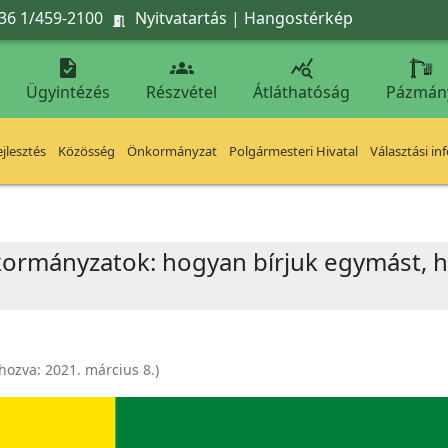
36 1/459-2100
Nyitvatartás
|
Hangostérkép




Ügyintézés
Részvétel
Átláthatóság
Pázmán
jlesztés
Közösség
Önkormányzat
Polgármesteri Hivatal
Választási in
nkormányzatok: hogyan bírjuk egymást, 
ehozva:
2021. március 8.
)