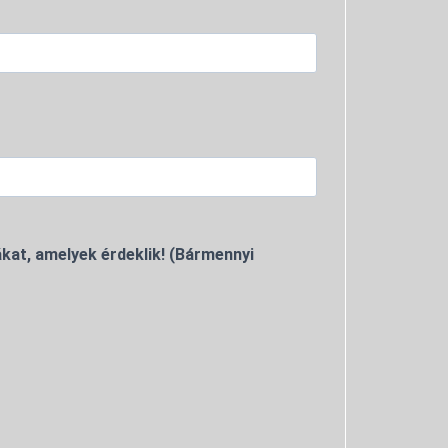
kat, amelyek érdeklik! (Bármennyi