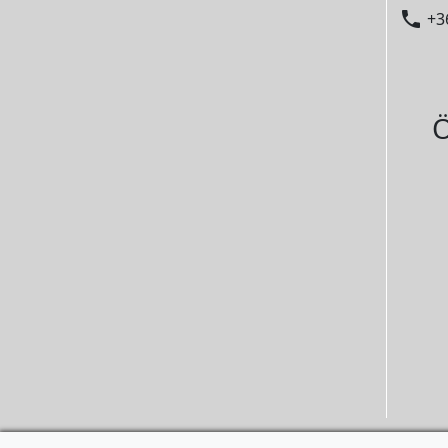

+3
Ö