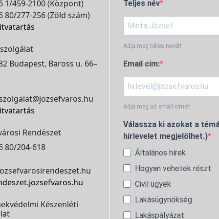
 1/459-2100 (Központ)
Teljes név
 80/277-256 (Zöld szám)
itvatartás
Adja meg teljes nevét!
szolgálat
2 Budapest, Baross u. 66–
Email cím:
szolgalat@jozsefvaros.hu
Adja meg az email címét!
itvatartás
Válassza ki azokat a témá
városi Rendészet
hírlevelet megjelölhet.)
6 80/204-618
Általános hírek
Hogyan vehetek részt
ozsefvarosirendeszet.hu
ndeszet.jozsefvaros.hu
Civil ügyek
Lakásügynökség
ekvédelmi Készenléti
lat
Lakáspályázat