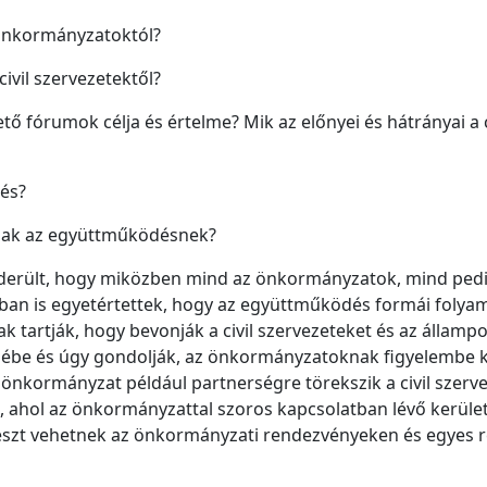
 önkormányzatoktól?
vil szervezetektől?
ető fórumok célja és értelme? Mik az előnyei és hátrányai a 
és?
nnak az együttműködésnek?
derült, hogy miközben mind az önkormányzatok, mind pedig
n is egyetértettek, hogy az együttműködés formái folyama
 tartják, hogy bevonják a civil szervezeteket és az államp
be és úgy gondolják, az önkormányzatoknak figyelembe kell 
ti önkormányzat például partnerségre törekszik a civil szer
et, ahol az önkormányzattal szoros kapcsolatban lévő kerüle
részt vehetnek az önkormányzati rendezvényeken és egyes 