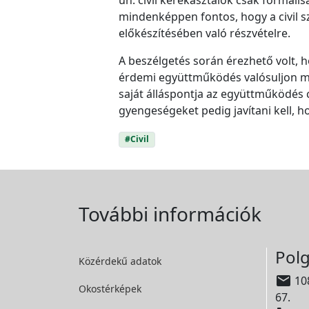
ún. civil kerekasztalok csak formá
mindenképpen fontos, hogy a civil s
előkészítésében való részvételre.
A beszélgetés során érezhető volt, 
érdemi együttműködés valósuljon me
saját álláspontja az együttműködés c
gyengeségeket pedig javítani kell, 
#Civil
További információk
Polg
Közérdekű adatok

108
Okostérképek
67.