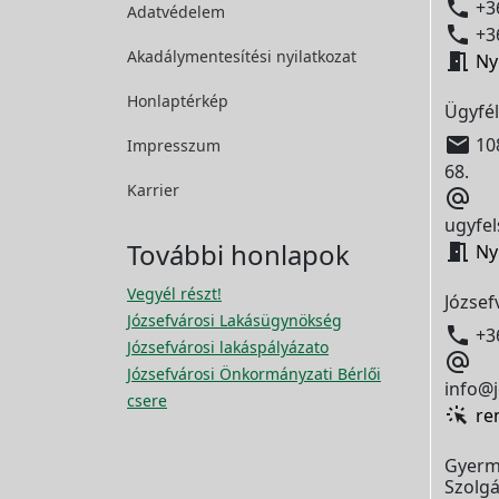

+36
Adatvédelem

+36
Akadálymentesítési
nyilatkozat

Ny
Honlaptérkép
Ügyfél

108
Impresszum
68.
Karrier

ugyfel
További honlapok

Ny
Vegyél részt!
József
Józsefvárosi Lakásügynökség

+3
Józsefvárosi lakáspályázato

Józsefvárosi Önkormányzati Bérlői
info@j
csere
re
Gyerm
Szolgá