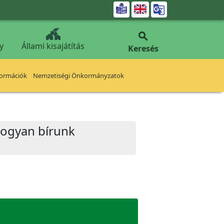


y
Állami kisajátítás
Keresés
formációk
Nemzetiségi Önkormányzatok
hogyan bírunk