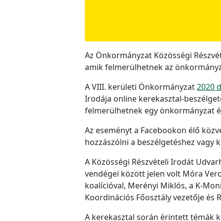
Az Önkormányzat Közösségi Részvétel
amik felmerülhetnek az önkormányza
A VIII. kerületi Önkormányzat
2020 d
Irodája online kerekasztal-beszélge
felmerülhetnek egy önkormányzat és
Az eseményt a Facebookon élő közvet
hozzászólni a beszélgetéshez vagy ké
A Közösségi Részvételi Irodát Udvarh
vendégei között jelen volt Móra Vero
koalícióval, Merényi Miklós, a K-Mo
Koordinációs Főosztály vezetője és Ra
A kerekasztal során érintett témák 