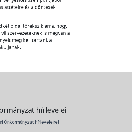
kérvényesítés szempontjából
slattételre és a döntések
két oldal törekszik arra, hogy
vil szervezeteknek is megvan a
yeit meg kell tartani, a
akuljanak.
ormányzat hírlevelei
si Önkormányzat hírleveleire!