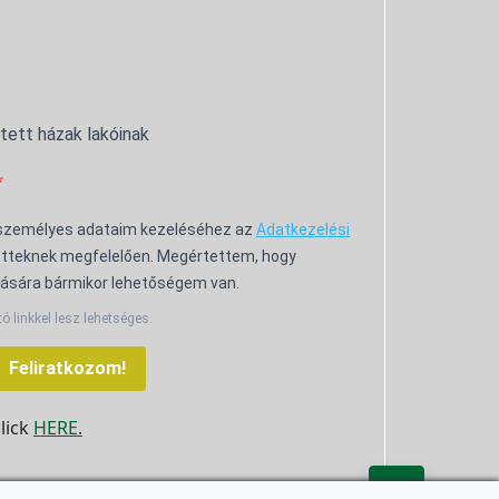
ntett házak lakóinak
 személyes adataim kezeléséhez az
Adatkezelési
tteknek megfelelően. Megértettem, hogy
ására bármikor lehetőségem van.
tó linkkel lesz lehetséges.
Feliratkozom!
click
HERE.
