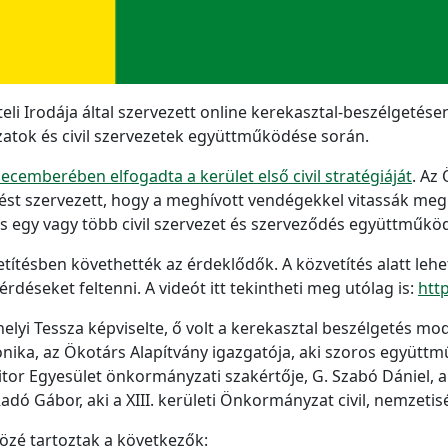
i Irodája által szervezett online kerekasztal-beszélgetése
tok és civil szervezetek együttműködése során.
ecemberében elfogadta a kerület első civil stratégiáját
. Az
tést szervezett, hogy a meghívott vendégekkel vitassák meg
 egy vagy több civil szervezet és szerveződés együttműkö
ítésben követhették az érdeklődők. A közvetítés alatt leh
rdéseket feltenni. A videót itt tekintheti meg utólag is:
htt
elyi Tessza képviselte, ő volt a kerekasztal beszélgetés m
nika, az Ökotárs Alapítvány igazgatója, aki szoros együttm
nitor Egyesület önkormányzati szakértője, G. Szabó Dániel,
dó Gábor, aki a XIII. kerületi Önkormányzat civil, nemzetisé
közé tartoztak a következők: