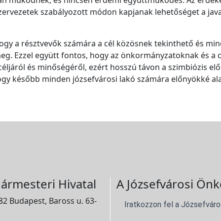
lisan működnek, és nincsen érdemi együttműködés. Az érde
zervezetek szabályozott módon kapjanak lehetőséget a java
hogy a résztvevők számára a cél közösnek tekinthető és mind
g. Ezzel együtt fontos, hogy az önkormányzatoknak és a ci
éljáról és minőségéről, ezért hosszú távon a szimbiózis előn
hogy később minden józsefvárosi lakó számára előnyökké al
ármesteri Hivatal
A Józsefvárosi Önk
2 Budapest, Baross u. 63-
Iratkozzon fel a Józsefváro