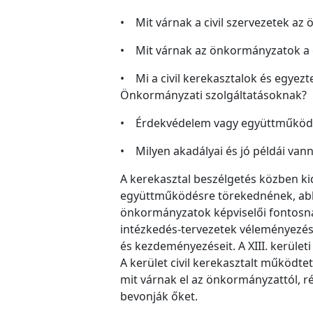
• Mit várnak a civil szervezetek az
• Mit várnak az önkormányzatok a ci
• Mi a civil kerekasztalok és egyezt
Önkormányzati szolgáltatásoknak?
• Érdekvédelem vagy együttműköd
• Milyen akadályai és jó példái va
A kerekasztal beszélgetés közben ki
együttműködésre törekednének, abba
önkormányzatok képviselői fontosnak
intézkedés-tervezetek véleményezésé
és kezdeményezéseit. A XIII. kerüle
A kerület civil kerekasztalt működt
mit várnak el az önkormányzattól, 
bevonják őket.