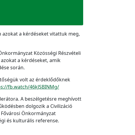
n azokat a kérdéseket vitattuk meg,
 Önkormányzat Közösségi Részvételi
 azokat a kérdéseket, amik
dése során.
etőségük volt az érdeklődőknek
ps://fb.watch/46kJSBINMg/
oderátora. A beszélgetésre meghívott
űködésben dolgozik a Civilizáció
 a Fővárosi Önkormányzat
gi és kulturális referense.