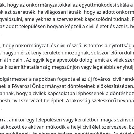
átják, hogy az önkormányzatokkal az együttműködési skála a
etek azt szeretnék, ha világosan látnák, hogy az adott önk
valósulni, amelyekhez a szervezetek kapcsolódni tudnak. 
adott településen hogyan képzeli a civil életet és azt is,
.
hogy önkormányzati és civil részről is fontos a nyitottság é
ek nagyon érzékeny területen mozognak, sokszor előfordul
áthidalni. Az egyik legalapvetőbb dolog, amit a civilek s
ozta kiszámíthatatlanság megszűnjön vagy legalábbis enyhülj
olgármester a napokban fogadta el az új fővárosi civil rend
enek a Fővárosi Önkormányzat döntéseinek előkészítésében. 
nak, hogy a civilek kapcsolatba léphessenek a döntéshozókka
esti civil szervezet beléphet. A lakosság széleskörű bevoná
.
rra, amikor egy településen vagy kerületben magas színvo
t között és aktívan működik a helyi civil élet szervezése. Ez