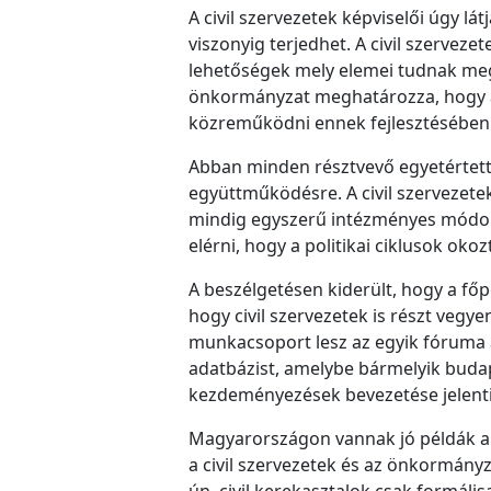
A civil szervezetek képviselői úgy l
viszonyig terjedhet. A civil szervez
lehetőségek mely elemei tudnak meg
önkormányzat meghatározza, hogy az 
közreműködni ennek fejlesztésében
Abban minden résztvevő egyetértett, 
együttműködésre. A civil szervezet
mindig egyszerű intézményes módon 
elérni, hogy a politikai ciklusok ok
A beszélgetésen kiderült, hogy a főp
hogy civil szervezetek is részt vegy
munkacsoport lesz az egyik fóruma an
adatbázist, amelybe bármelyik budap
kezdeményezések bevezetése jelenti
Magyarországon vannak jó példák a
a civil szervezetek és az önkormányza