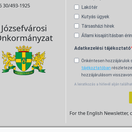
6 30/493-1925
Lakótér
Kutyás ügyek
Józsefvárosi
Társasházi hírek
nkormányzat
Állami kisajátításban éri
Adatkezelési tájékoztató
Önkéntesen hozzájárulok
tájékoztatóban
részleteze
hozzájárulásom visszavon
A leiratkozás a hírlevél alján találha
For the English Newsletter, 