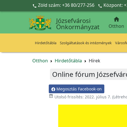
Ugrás a fő tartalomra
Zöld szám: +36 80/277-256
Központ: +



Józsefvárosi
Önkormányzat
Otthon
Hirdetőtábla
Szolgáltatások és intézmények
Városfe
Otthon
Hirdetőtábla
Hírek
Online fórum Józsefvár
Megosztás Facebook-on

Utolsó frissítés:
2022. július 7.
(Létreh