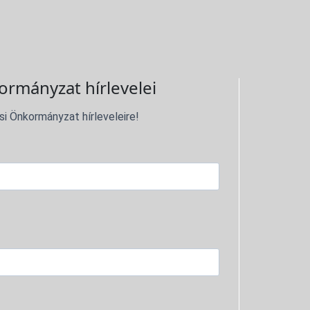
ormányzat hírlevelei
si Önkormányzat hírleveleire!