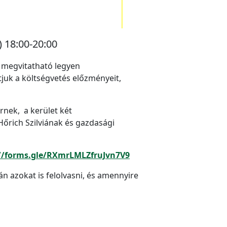
) 18:00-20:00
s megvitatható legyen
uk a költségvetés előzményeit,
rnek, a kerület két
őrich Szilviának és gazdasági
//forms.gle/RXmrLMLZfruJvn7V9
n azokat is felolvasni, és amennyire