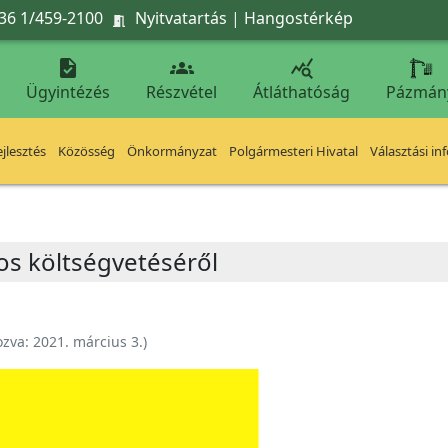
36 1/459-2100
Nyitvatartás
|
Hangostérkép




Ügyintézés
Részvétel
Átláthatóság
Pázmán
jlesztés
Közösség
Önkormányzat
Polgármesteri Hivatal
Választási in
os költségvetéséről
ozva:
2021. március 3.
)