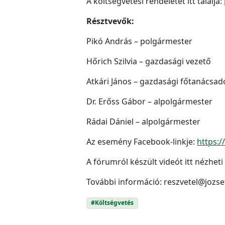
A költségvetési rendeletet itt találja:
Résztvevők:
Pikó András – polgármester
Hőrich Szilvia – gazdasági vezető
Atkári János – gazdasági főtanácsad
Dr. Erőss Gábor – alpolgármester
Rádai Dániel – alpolgármester
Az esemény Facebook-linkje:
https:
A fórumról készült videót itt nézhet
További információ: reszvetel@jozs
#Költségvetés