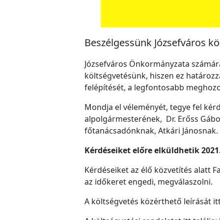
Beszélgessünk Józsefváros köl
Józsefváros Önkormányzata számára f
költségvetésünk, hiszen ez határoz
felépítését, a legfontosabb meghozo
Mondja el véleményét, tegye fel kér
alpolgármesterének, Dr. Erőss Gábo
főtanácsadónknak, Atkári Jánosnak.
Kérdéseiket előre elküldhetik 2021.
Kérdéseiket az élő közvetítés alatt
az időkeret engedi, megválaszolni.
A költségvetés közérthető leírását it