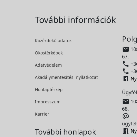
További információk
Polg
Közérdekű adatok

108
Okostérképek
67.

+36
Adatvédelem

+36
Akadálymentesítési
nyilatkozat

Ny
Honlaptérkép
Ügyfél

108
Impresszum
68.
Karrier

ugyfel
További honlapok

Ny