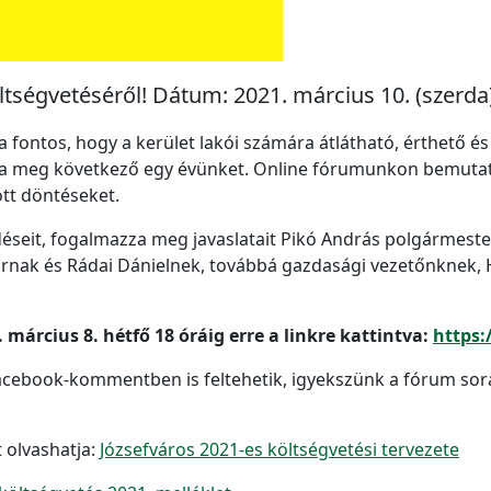
tségvetéséről! Dátum: 2021. március 10. (szerda
ontos, hogy a kerület lakói számára átlátható, érthető é
za meg következő egy évünket. Online fórumunkon bemutatj
tt döntéseket.
déseit, fogalmazza meg javaslatait Pikó András polgármeste
rnak és Rádai Dánielnek, továbbá gazdasági vezetőnknek, H
 március 8. hétfő 18 óráig erre a linkre kattintva:
https:
 Facebook-kommentben is feltehetik, igyekszünk a fórum sorá
t olvashatja:
Józsefváros 2021-es költségvetési tervezete