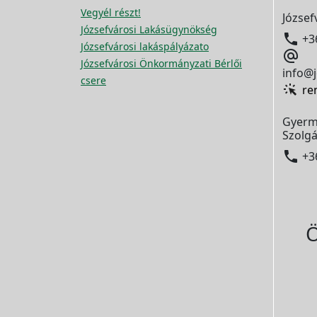
Vegyél részt!
József
Józsefvárosi Lakásügynökség

+3
Józsefvárosi lakáspályázato

Józsefvárosi Önkormányzati Bérlői
info@j
csere
re
Gyerm
Szolgá

+3
Ö