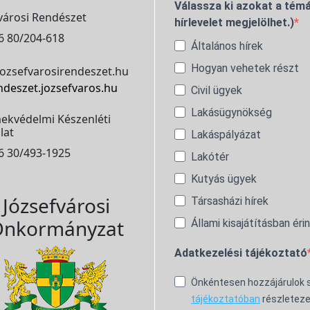
Válassza ki azokat a témá
városi Rendészet
hírlevelet megjelölhet.)
6 80/204-618
Általános hírek
Hogyan vehetek részt
ozsefvarosirendeszet.hu
ndeszet.jozsefvaros.hu
Civil ügyek
Lakásügynökség
ekvédelmi Készenléti
lat
Lakáspályázat
6 30/493-1925
Lakótér
Kutyás ügyek
Józsefvárosi
Társasházi hírek
nkormányzat
Állami kisajátításban éri
Adatkezelési tájékoztató
Önkéntesen hozzájárulok
tájékoztatóban
részleteze