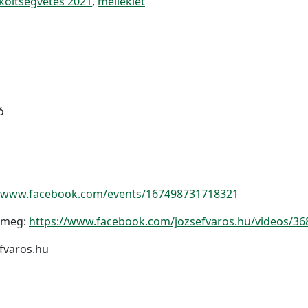
költségvetés 2021
,
melléklet
ó
//www.facebook.com/events/167498731718321
i meg:
https://www.facebook.com/jozsefvaros.hu/videos/3
efvaros.hu