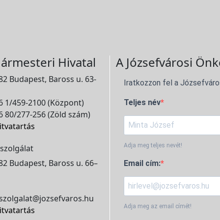
ármesteri Hivatal
A Józsefvárosi Önk
2 Budapest, Baross u. 63-
Iratkozzon fel a Józsefváro
 1/459-2100 (Központ)
Teljes név
 80/277-256 (Zöld szám)
itvatartás
Adja meg teljes nevét!
szolgálat
2 Budapest, Baross u. 66–
Email cím:
szolgalat@jozsefvaros.hu
Adja meg az email címét!
itvatartás