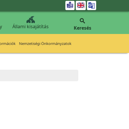


y
Állami kisajátítás
Keresés
formációk
Nemzetiségi Önkormányzatok