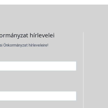
ormányzat hírlevelei
si Önkormányzat hírleveleire!