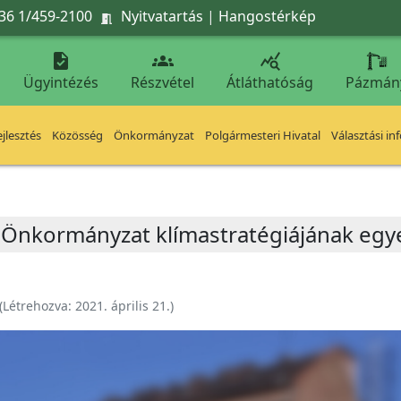
36 1/459-2100
Nyitvatartás
|
Hangostérkép




Ügyintézés
Részvétel
Átláthatóság
Pázmán
jlesztés
Közösség
Önkormányzat
Polgármesteri Hivatal
Választási in
i Önkormányzat klímastratégiájának egye
(Létrehozva:
2021. április 21.
)