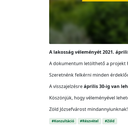
A lakosság véleményét 2021. április
A dokumentum letölthető a projekt 
Szeretnénk felkérni minden érdeklődő
A visszajelzésre
április 30-ig van le
Köszönjük, hogy véleményével lehet
Zöld Józsefvárost mindannyiunknak!
#Konzultáció
#Részvétel
#Zöld