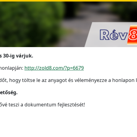
 30-ig várjuk.
honlapján:
http://zold8.com/?p=6679
t, hogy töltse le az anyagot és véleményezze a honlapon le
hetőség.
ővé teszi a dokumentum fejlesztését!