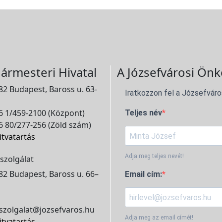
ármesteri Hivatal
A Józsefvárosi Önk
2 Budapest, Baross u. 63-
Iratkozzon fel a Józsefváro
 1/459-2100 (Központ)
Teljes név
 80/277-256 (Zöld szám)
itvatartás
Adja meg teljes nevét!
szolgálat
2 Budapest, Baross u. 66–
Email cím:
szolgalat@jozsefvaros.hu
Adja meg az email címét!
itvatartás