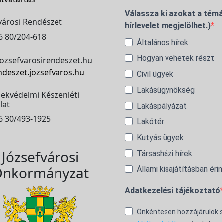
Válassza ki azokat a témá
városi Rendészet
hírlevelet megjelölhet.)
6 80/204-618
Általános hírek
Hogyan vehetek részt
ozsefvarosirendeszet.hu
ndeszet.jozsefvaros.hu
Civil ügyek
Lakásügynökség
ekvédelmi Készenléti
lat
Lakáspályázat
6 30/493-1925
Lakótér
Kutyás ügyek
Józsefvárosi
Társasházi hírek
nkormányzat
Állami kisajátításban éri
Adatkezelési tájékoztató
Önkéntesen hozzájárulok