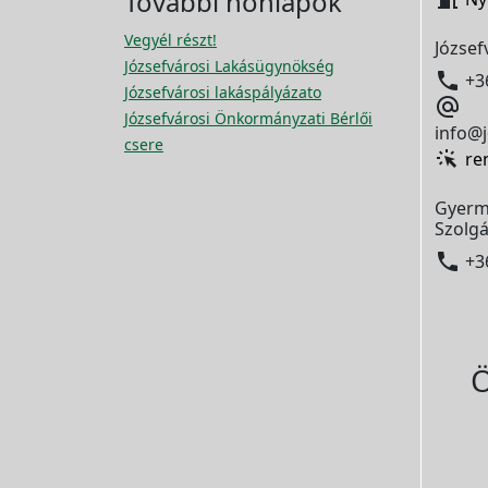
További honlapok
Vegyél részt!
József
Józsefvárosi Lakásügynökség

+3
Józsefvárosi lakáspályázato

Józsefvárosi Önkormányzati Bérlői
info@j
csere
re
Gyerm
Szolgá

+3
Ö