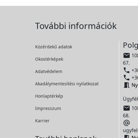
További információk
Polg
Közérdekű adatok

108
Okostérképek
67.

+36
Adatvédelem

+36
Akadálymentesítési
nyilatkozat

Ny
Honlaptérkép
Ügyfél

108
Impresszum
68.
Karrier

ugyfel

Ny