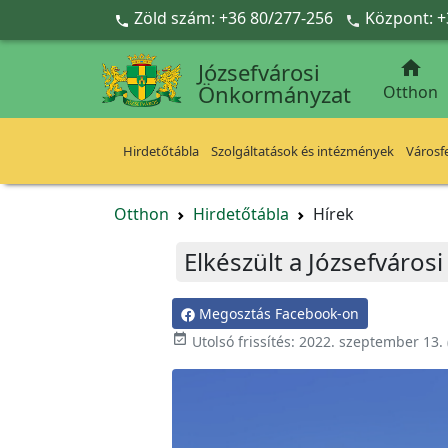
Ugrás a fő tartalomra
Zöld szám: +36 80/277-256
Központ: +



Józsefvárosi
Önkormányzat
Otthon
Hirdetőtábla
Szolgáltatások és intézmények
Városfe
Otthon
Hirdetőtábla
Hírek
Elkészült a Józsefváros
Megosztás Facebook-on

Utolsó frissítés:
2022. szeptember 13.