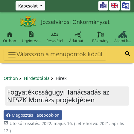
Ugrás a fő tartalomra

Kapcsolat
Józsefvárosi Önkormányzat




Otthon
Ügyintéz…
Részvétel
Átláthat…
Pázmány
Állami k…
Válasszon a menüpontok közül

Otthon
Hirdetőtábla
Hírek
Fogyatékosságügyi Tanácsadás az
NFSZK Montázs projektjében
Megosztás Facebook-on

Utolsó frissítés:
2022. május 16.
(Létrehozva:
2021. április
12.
)