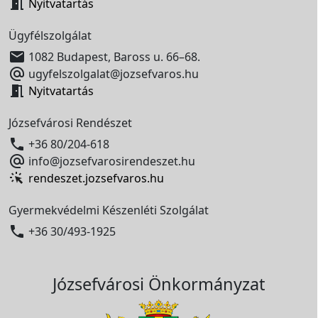

Nyitvatartás
Ügyfélszolgálat

1082 Budapest, Baross u. 66–68.

ugyfelszolgalat@jozsefvaros.hu

Nyitvatartás
Józsefvárosi Rendészet

+36 80/204-618

info@jozsefvarosirendeszet.hu
rendeszet.jozsefvaros.hu
Gyermekvédelmi Készenléti Szolgálat

+36 30/493-1925
Józsefvárosi Önkormányzat