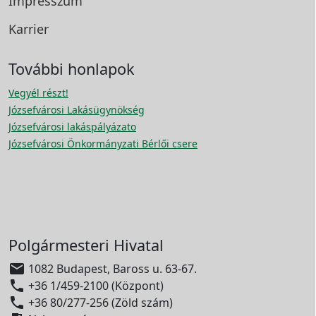
Impresszum
Karrier
További honlapok
Vegyél részt!
Józsefvárosi Lakásügynökség
Józsefvárosi lakáspályázato
Józsefvárosi Önkormányzati Bérlői csere
Polgármesteri Hivatal

1082 Budapest, Baross u. 63-67.

+36 1/459-2100 (Központ)

+36 80/277-256 (Zöld szám)