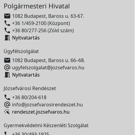
Polgármesteri Hivatal

1082 Budapest, Baross u. 63-67.

+36 1/459-2100 (Központ)

+36 80/277-256 (Zöld szám)

Nyitvatartás
Ügyfélszolgálat

1082 Budapest, Baross u. 66–68.

ugyfelszolgalat@jozsefvaros.hu

Nyitvatartás
Józsefvárosi Rendészet

+36 80/204-618

info@jozsefvarosirendeszet.hu
rendeszet.jozsefvaros.hu
Gyermekvédelmi Készenléti Szolgálat

+36 30/493-1925