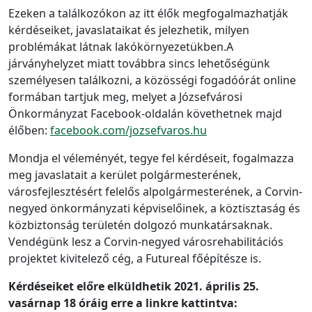
Ezeken a találkozókon az itt élők megfogalmazhatják
kérdéseiket, javaslataikat és jelezhetik, milyen
problémákat látnak lakókörnyezetükben.A
járványhelyzet miatt továbbra sincs lehetőségünk
személyesen találkozni, a közösségi fogadóórát online
formában tartjuk meg, melyet a Józsefvárosi
Önkormányzat Facebook-oldalán követhetnek majd
élőben:
facebook.com/jozsefvaros.hu
Mondja el véleményét, tegye fel kérdéseit, fogalmazza
meg javaslatait a kerület polgármesterének,
városfejlesztésért felelős alpolgármesterének, a Corvin-
negyed önkormányzati képviselőinek, a köztisztaság és
közbiztonság területén dolgozó munkatársaknak.
Vendégünk lesz a Corvin-negyed városrehabilitációs
projektet kivitelező cég, a Futureal főépítésze is.
Kérdéseiket előre elküldhetik 2021. április 25.
vasárnap 18 óráig erre a linkre kattintva: