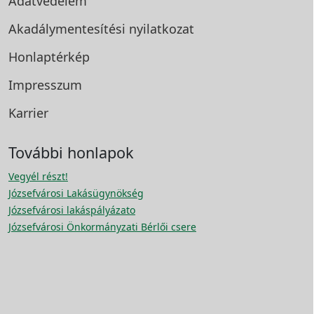
Adatvédelem
Akadálymentesítési
nyilatkozat
Honlaptérkép
Impresszum
Karrier
További honlapok
Vegyél részt!
Józsefvárosi Lakásügynökség
Józsefvárosi lakáspályázato
Józsefvárosi Önkormányzati Bérlői csere