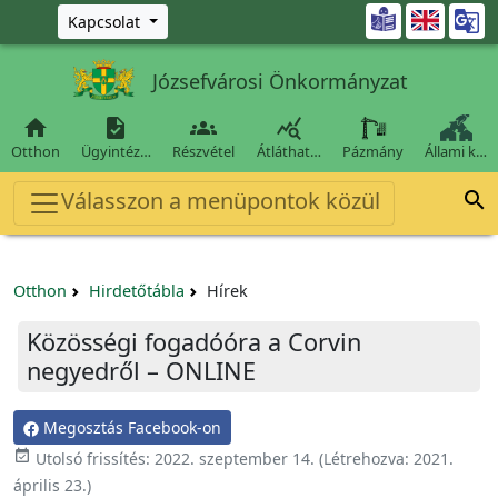
Ugrás a fő tartalomra

Kapcsolat
Józsefvárosi Önkormányzat




Otthon
Ügyintéz…
Részvétel
Átláthat…
Pázmány
Állami k…
Válasszon a menüpontok közül

Otthon
Hirdetőtábla
Hírek
Közösségi fogadóóra a Corvin
negyedről – ONLINE
Megosztás Facebook-on

Utolsó frissítés:
2022. szeptember 14.
(Létrehozva:
2021.
április 23.
)