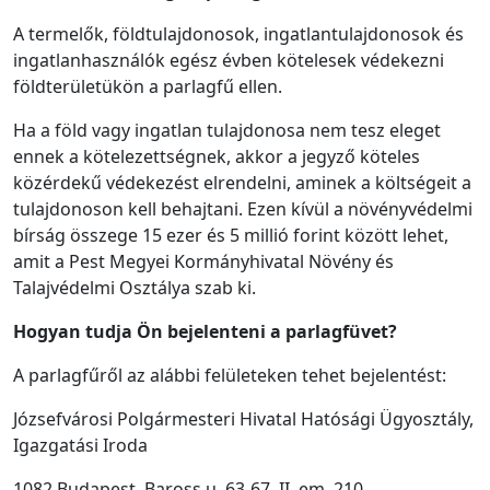
A termelők, földtulajdonosok, ingatlantulajdonosok és
ingatlanhasználók egész évben kötelesek védekezni
földterületükön a parlagfű ellen.
Ha a föld vagy ingatlan tulajdonosa nem tesz eleget
ennek a kötelezettségnek, akkor a jegyző köteles
közérdekű védekezést elrendelni, aminek a költségeit a
tulajdonoson kell behajtani. Ezen kívül a növényvédelmi
bírság összege 15 ezer és 5 millió forint között lehet,
amit a Pest Megyei Kormányhivatal Növény és
Talajvédelmi Osztálya szab ki.
Hogyan tudja Ön bejelenteni a parlagfüvet?
A parlagfűről az alábbi felületeken tehet bejelentést:
Józsefvárosi Polgármesteri Hivatal Hatósági Ügyosztály,
Igazgatási Iroda
1082 Budapest, Baross u. 63-67. II. em. 210.