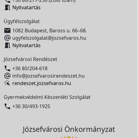

Nyitvatartás
Ügyfélszolgálat

1082 Budapest, Baross u. 66–68.

ugyfelszolgalat@jozsefvaros.hu

Nyitvatartás
Józsefvárosi Rendészet

+36 80/204-618

info@jozsefvarosirendeszet.hu
rendeszet.jozsefvaros.hu
Gyermekvédelmi Készenléti Szolgálat

+36 30/493-1925
Józsefvárosi Önkormányzat