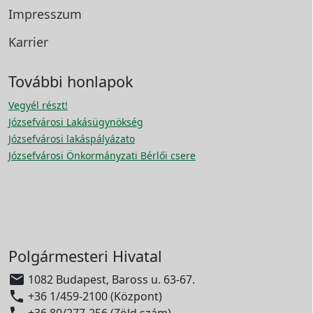
Impresszum
Karrier
További honlapok
Vegyél részt!
Józsefvárosi Lakásügynökség
Józsefvárosi lakáspályázato
Józsefvárosi Önkormányzati Bérlői csere
Polgármesteri Hivatal

1082 Budapest, Baross u. 63-67.

+36 1/459-2100 (Központ)

+36 80/277-256 (Zöld szám)