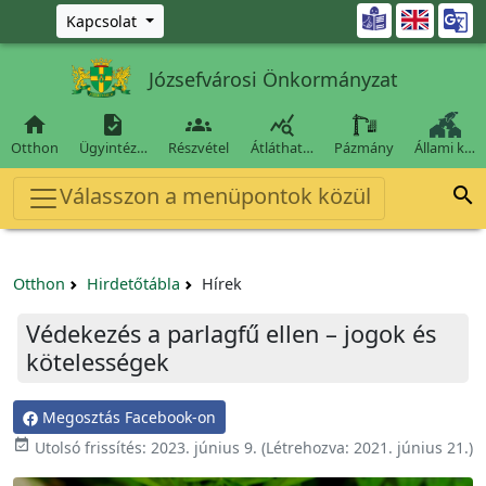
Ugrás a fő tartalomra

Kapcsolat
Józsefvárosi Önkormányzat




Otthon
Ügyintéz…
Részvétel
Átláthat…
Pázmány
Állami k…
Válasszon a menüpontok közül

Otthon
Hirdetőtábla
Hírek
Védekezés a parlagfű ellen – jogok és
kötelességek
Megosztás Facebook-on

Utolsó frissítés:
2023. június 9.
(Létrehozva:
2021. június 21.
)