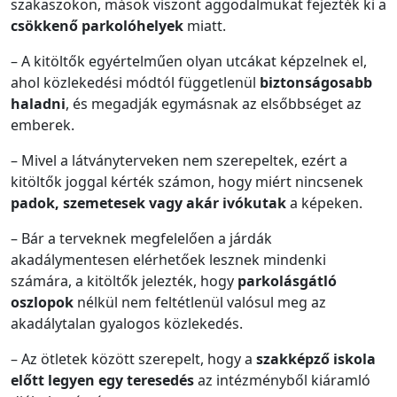
szakaszokon, mások viszont aggodalmukat fejezték ki a
csökkenő parkolóhelyek
miatt.
– A kitöltők egyértelműen olyan utcákat képzelnek el,
ahol közlekedési módtól függetlenül
biztonságosabb
haladni
, és megadják egymásnak az elsőbbséget az
emberek.
– Mivel a látványterveken nem szerepeltek, ezért a
kitöltők joggal kérték számon, hogy miért nincsenek
padok, szemetesek vagy akár ivókutak
a képeken.
– Bár a terveknek megfelelően a járdák
akadálymentesen elérhetőek lesznek mindenki
számára, a kitöltők jelezték, hogy
parkolásgátló
oszlopok
nélkül nem feltétlenül valósul meg az
akadálytalan gyalogos közlekedés.
– Az ötletek között szerepelt, hogy a
szakképző iskola
előtt legyen egy teresedés
az intézményből kiáramló