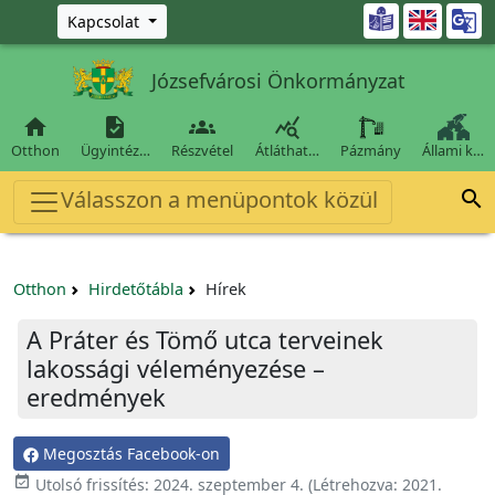
Ugrás a fő tartalomra

Kapcsolat
Józsefvárosi Önkormányzat




Otthon
Ügyintéz…
Részvétel
Átláthat…
Pázmány
Állami k…
Válasszon a menüpontok közül

Otthon
Hirdetőtábla
Hírek
A Práter és Tömő utca terveinek
lakossági véleményezése –
eredmények
Megosztás Facebook-on

Utolsó frissítés:
2024. szeptember 4.
(Létrehozva:
2021.