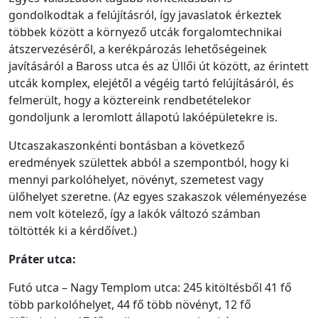
gondolkodtak a felújításról, így javaslatok érkeztek
többek között a környező utcák forgalomtechnikai
átszervezéséről, a kerékpározás lehetőségeinek
javításáról a Baross utca és az Üllői út között, az érintett
utcák komplex, elejétől a végéig tartó felújításáról, és
felmerült, hogy a köztereink rendbetételekor
gondoljunk a leromlott állapotú lakóépületekre is.
Utcaszakaszonkénti bontásban a következő
eredmények születtek abból a szempontból, hogy ki
mennyi parkolóhelyet, növényt, szemetest vagy
ülőhelyet szeretne. (Az egyes szakaszok véleményezése
nem volt kötelező, így a lakók változó számban
töltötték ki a kérdőívet.)
Práter utca:
Futó utca – Nagy Templom utca: 245 kitöltésből 41 fő
több parkolóhelyet, 44 fő több növényt, 12 fő