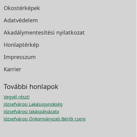
Okostérképek
Adatvédelem
Akadálymentesítési
nyilatkozat
Honlaptérkép
Impresszum
Karrier
További honlapok
Vegyél részt!
Józsefvárosi Lakásügynökség
Józsefvárosi lakáspályázato
Józsefvárosi Önkormányzati Bérlői csere