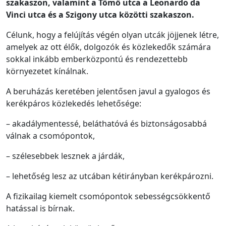
szakaszon, valamint a Tömő utca a Leonardo da
Vinci utca és a Szigony utca közötti szakaszon.
Célunk, hogy a felújítás végén olyan utcák jöjjenek létre,
amelyek az ott élők, dolgozók és közlekedők számára
sokkal inkább emberközpontú és rendezettebb
környezetet kínálnak.
A beruházás keretében jelentősen javul a gyalogos és
kerékpáros közlekedés lehetősége:
– akadálymentessé, beláthatóvá és biztonságosabbá
válnak a csomópontok,
– szélesebbek lesznek a járdák,
– lehetőség lesz az utcában kétirányban kerékpározni.
A fizikailag kiemelt csomópontok sebességcsökkentő
hatással is bírnak.