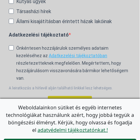
Kutyás ügyek
Társasházi hírek
Állami kisajátításban érintett házak lakóinak
Adatkezelési tájékoztató
Önkéntesen hozzájárulok személyes adataim
kezeléséhez az
Adatkezelési tájékoztatóban
részletezetteknek megfelelően. Megértettem, hogy
hozzájárulásom visszavonására bármikor lehetőségem
van.
A leiratkozás a hírlevél alján található linkkel lesz lehetséges.
Feliratkozom!
Weboldalainkon sütiket és egyéb internetes
technológiákat használunk azért, hogy jobbá tegyük a
For the English Newsletter, click
HERE.
böngészési élményt. Kérjük, hogy olvassa és fogadja
el
adatvédelmi tájékoztatónkat.!
