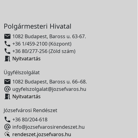
Polgármesteri Hivatal

1082 Budapest, Baross u. 63-67.

+36 1/459-2100 (Központ)

+36 80/277-256 (Zöld szám)

Nyitvatartás
Ügyfélszolgálat

1082 Budapest, Baross u. 66–68.

ugyfelszolgalat@jozsefvaros.hu

Nyitvatartás
Józsefvárosi Rendészet

+36 80/204-618

info@jozsefvarosirendeszet.hu
rendeszet.jozsefvaros.hu