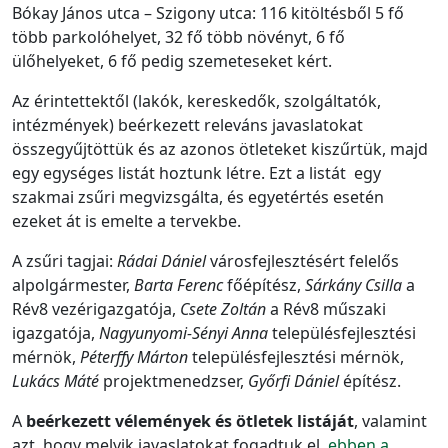
Bókay János utca – Szigony utca: 116 kitöltésből 5 fő
több parkolóhelyet, 32 fő több növényt, 6 fő
ülőhelyeket, 6 fő pedig szemeteseket kért.
Az érintettektől (lakók, kereskedők, szolgáltatók,
intézmények) beérkezett releváns javaslatokat
összegyűjtöttük és az azonos ötleteket kiszűrtük, majd
egy egységes listát hoztunk létre. Ezt a listát egy
szakmai zsűri megvizsgálta, és egyetértés esetén
ezeket át is emelte a tervekbe.
A zsűri tagjai:
Rádai Dániel
városfejlesztésért felelős
alpolgármester,
Barta Ferenc
főépítész,
Sárkány Csilla
a
Rév8 vezérigazgatója,
Csete Zoltán
a Rév8 műszaki
igazgatója,
Nagyunyomi-Sényi Anna
településfejlesztési
mérnök,
Péterffy Márton
településfejlesztési mérnök,
Lukács Máté
projektmenedzser,
Győrfi Dániel
építész.
A
beérkezett vélemények és ötletek listáját
, valamint
azt, hogy melyik javaslatokat fogadtuk el,
ebben a