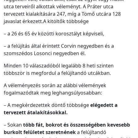
utca terveiről alkottak véleményt. A Práter utca
tervezett kialakítására 247, míg a Tömő utcára 128
javaslat érkezett.A kitöltők többsége
– a 26 és 65 év közötti korosztályt képviseli,
– a felújítás által érintett Corvin negyedben és a
szomszédos Losonci negyedben él.
Minden 10 válaszadóból legalább 8 heti szinten
többször is megfordul a felújítandó utcákban.
A véleményezés során az alábbi vélemények
fogalmazódtak meg leghangsúlyosabban:
– A megkérdezettek döntő többsége
elégedett a
tervezett átalakításokkal.
– Sokan
több fát, bokrot és összességében kevesebb
burkolt felületet szeretnének
a felújítandó