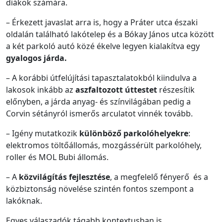
diákok számára.
– Érkezett javaslat arra is, hogy a Práter utca északi
oldalán található lakótelep és a Bókay János utca között
a két parkoló autó közé ékelve legyen kialakítva egy
gyalogos járda.
– A korábbi útfelújítási tapasztalatokból kiindulva a
lakosok inkább az
aszfaltozott úttestet
részesítik
előnyben, a járda anyag- és színvilágában pedig a
Corvin sétányról ismerős arculatot vinnék tovább.
– Igény mutatkozik
különböző parkolóhelyekre
:
elektromos töltőállomás, mozgássérült parkolóhely,
roller és MOL Bubi állomás.
– A
közvilágítás fejlesztése
, a megfelelő fényerő és a
közbiztonság növelése szintén fontos szempont a
lakóknak.
Egyes válaszadók tágabb kontextusban is