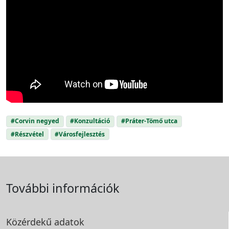
#Corvin negyed
#Konzultáció
#Práter-Tömő utca
#Részvétel
#Városfejlesztés
További információk
Közérdekű adatok