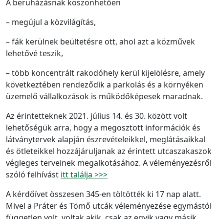
A beruházásnak köszönhetően
– megújul a közvilágítás,
– fák kerülnek beültetésre ott, ahol azt a közművek
lehetővé teszik,
– több koncentrált rakodóhely kerül kijelölésre, amely
következtében rendeződik a parkolás és a környéken
üzemelő vállalkozások is működőképesek maradnak.
Az érintetteknek 2021. július 14. és 30. között volt
lehetőségük arra, hogy a megosztott információk és
látványtervek alapján észrevételeikkel, meglátásaikkal
és ötleteikkel hozzájáruljanak az érintett utcaszakaszok
végleges terveinek megalkotásához. A véleményezésről
szóló felhívást
itt találja >>>
A kérdőívet összesen 345-en töltötték ki 17 nap alatt.
Mivel a Práter és Tömő utcák véleményezése egymástól
független volt, voltak akik, csak az egyik vagy másik