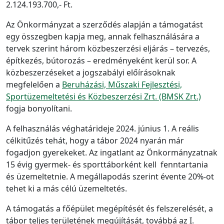
2.124.193.700,- Ft.
Az Önkormányzat a szerződés alapján a támogatást
egy összegben kapja meg, annak felhasználására a
tervek szerint három közbeszerzési eljárás – tervezés,
építkezés, bútorozás – eredményeként kerül sor. A
közbeszerzéseket a jogszabályi előírásoknak
megfelelően a
Beruházási, Műszaki Fejlesztési,
Sportüzemeltetési és Közbeszerzési Zrt. (BMSK Zrt.)
fogja bonyolítani.
A felhasználás véghatárideje 2024. június 1. A reális
célkitűzés tehát, hogy a tábor 2024 nyarán már
fogadjon gyerekeket. Az ingatlant az Önkormányzatnak
15 évig gyermek- és sporttáborként kell fenntartania
és üzemeltetnie. A megállapodás szerint évente 20%-ot
tehet ki a más célú üzemeltetés.
A támogatás a főépület megépítését és felszerelését, a
tábor teljes területének megújítását, továbbá az I.