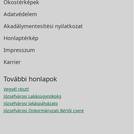
Okostérképek
Adatvédelem
Akadálymentesítési
nyilatkozat
Honlaptérkép
Impresszum
Karrier
További honlapok
Vegyél részt!
Józsefvárosi Lakásügynökség
Józsefvárosi lakáspályázato
Józsefvárosi Önkormányzati Bérlői csere