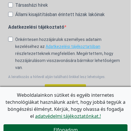
Társasházi hírek
Állami kisajátításban érintett házak lakóinak
Adatkezelési tájékoztató
Önkéntesen hozzájárulok személyes adataim
kezeléséhez az
Adatkezelési tájékoztatóban
részletezetteknek megfelelően. Megértettem, hogy
hozzájárulásom visszavonására bármikor lehetőségem
van.
A leiratkozás a hírlevél alján található linkkel lesz lehetséges.
Feliratkozom!
Weboldalainkon sütiket és egyéb internetes
technológiákat használunk azért, hogy jobbá tegyük a
For the English Newsletter, click
HERE.
böngészési élményt. Kérjük, hogy olvassa és fogadja
el
adatvédelmi tájékoztatónkat.!


Elfogadom