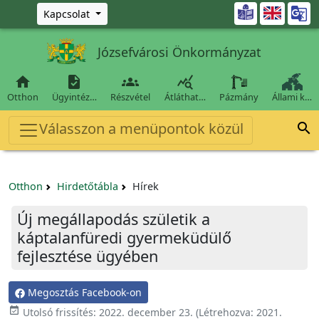
Ugrás a fő tartalomra

Kapcsolat
Józsefvárosi Önkormányzat




Otthon
Ügyintéz…
Részvétel
Átláthat…
Pázmány
Állami k…
Válasszon a menüpontok közül

Otthon
Hirdetőtábla
Hírek
Új megállapodás születik a
káptalanfüredi gyermeküdülő
fejlesztése ügyében
Megosztás Facebook-on

Utolsó frissítés:
2022. december 23.
(Létrehozva:
2021.