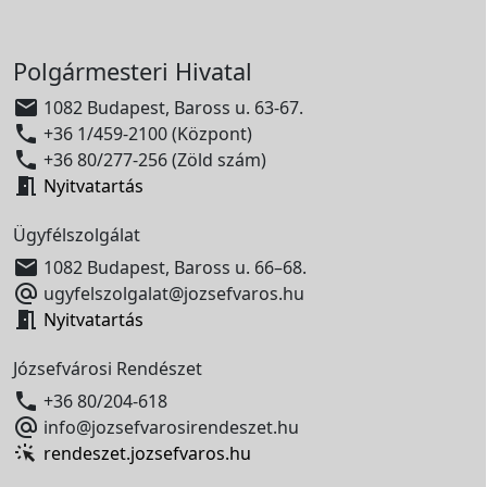
Polgármesteri Hivatal

1082 Budapest, Baross u. 63-67.

+36 1/459-2100 (Központ)

+36 80/277-256 (Zöld szám)

Nyitvatartás
Ügyfélszolgálat

1082 Budapest, Baross u. 66–68.

ugyfelszolgalat@jozsefvaros.hu

Nyitvatartás
Józsefvárosi Rendészet

+36 80/204-618

info@jozsefvarosirendeszet.hu
rendeszet.jozsefvaros.hu