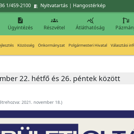
36 1/459-2100
Nyitvatartás
|
Hangostérkép




Ügyintézés
Részvétel
Átláthatóság
Pázmán
jlesztés
Közösség
Önkormányzat
Polgármesteri Hivatal
Választási in
ember 22. hétfő és 26. péntek között
étrehozva:
2021. november 18.
)