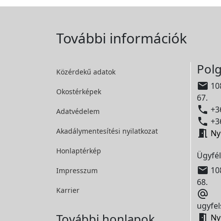
További információk
Polg
Közérdekű adatok

108
Okostérképek
67.

+36
Adatvédelem

+36
Akadálymentesítési
nyilatkozat

Ny
Honlaptérkép
Ügyfél

108
Impresszum
68.
Karrier

ugyfel
További honlapok

Ny