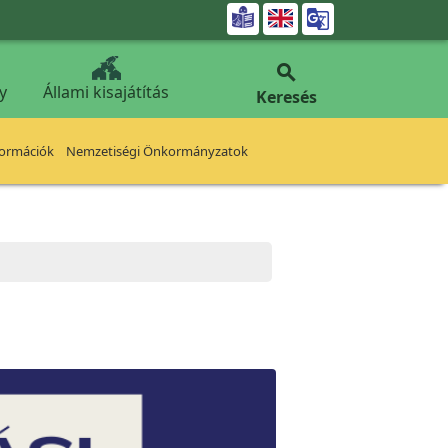


y
Állami kisajátítás
Keresés
formációk
Nemzetiségi Önkormányzatok