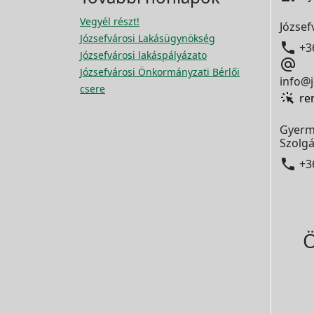
Vegyél részt!
József
Józsefvárosi Lakásügynökség

+3
Józsefvárosi lakáspályázato

Józsefvárosi Önkormányzati Bérlői
info@j
csere
re
Gyerm
Szolgá

+3
Ö