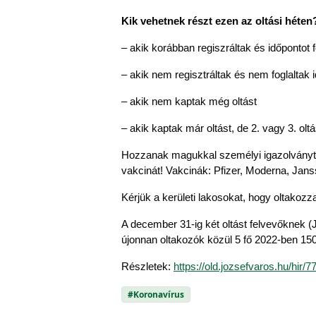
Kik vehetnek részt ezen az oltási héten
– akik korábban regiszráltak és időpontot f
– akik nem regisztráltak és nem foglaltak 
– akik nem kaptak még oltást
– akik kaptak már oltást, de 2. vagy 3. olt
Hozzanak magukkal személyi igazolványt, T
vakcinát! Vakcinák: Pfizer, Moderna, Jan
Kérjük a kerületi lakosokat, hogy oltakoz
A december 31-ig két oltást felvevőknek (J
újonnan oltakozók közül 5 fő 2022-ben 150
Részletek: 
https://old.jozsefvaros.hu/hir
#Koronavírus