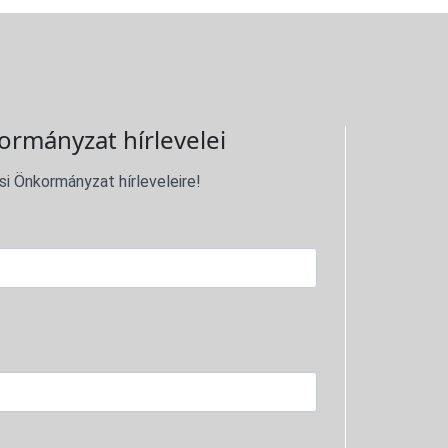
ormányzat hírlevelei
si Önkormányzat hírleveleire!