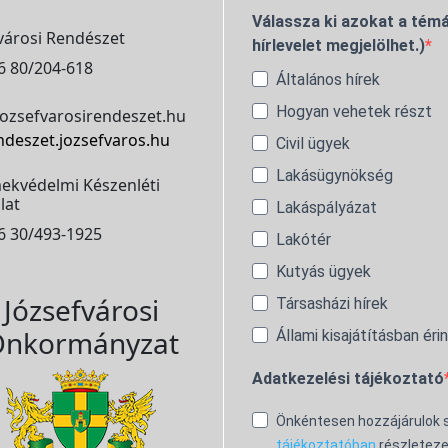
Válassza ki azokat a témá
városi Rendészet
hírlevelet megjelölhet.)
6 80/204-618
Általános hírek
Hogyan vehetek részt
ozsefvarosirendeszet.hu
ndeszet.jozsefvaros.hu
Civil ügyek
Lakásügynökség
ekvédelmi Készenléti
lat
Lakáspályázat
6 30/493-1925
Lakótér
Kutyás ügyek
Józsefvárosi
Társasházi hírek
nkormányzat
Állami kisajátításban éri
Adatkezelési tájékoztató
Önkéntesen hozzájárulok
tájékoztatóban
részleteze