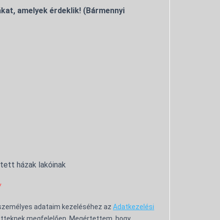
kat, amelyek érdeklik! (Bármennyi
ntett házak lakóinak
 személyes adataim kezeléséhez az
Adatkezelési
tteknek megfelelően. Megértettem, hogy