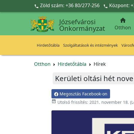
Ugrás a fő tartalomra
Zöld szám: +36 80/277-256
Központ: +



Józsefvárosi
Önkormányzat
Otthon
Hirdetőtábla
Szolgáltatások és intézmények
Városfe
Otthon
Hirdetőtábla
Hírek
Kerületi oltási hét nov
Megosztás Facebook-on

Utolsó frissítés:
2021. november 18.
(L