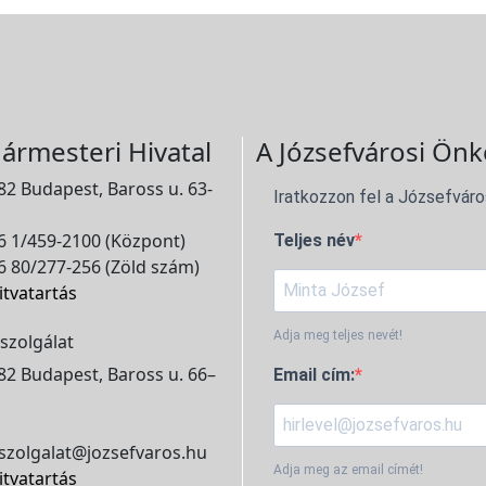
ármesteri Hivatal
A Józsefvárosi Önk
2 Budapest, Baross u. 63-
Iratkozzon fel a Józsefváro
 1/459-2100 (Központ)
Teljes név
 80/277-256 (Zöld szám)
itvatartás
Adja meg teljes nevét!
szolgálat
2 Budapest, Baross u. 66–
Email cím:
szolgalat@jozsefvaros.hu
Adja meg az email címét!
itvatartás