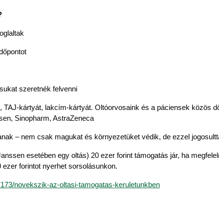
?
oglaltak
időpontot
ásukat szeretnék felvenni
AJ-kártyát, lakcím-kártyát. Oltóorvosaink és a páciensek közös dönt
ssen, Sinopharm, AstraZeneca
zanak – nem csak magukat és környezetüket védik, de ezzel jogosult
anssen esetében egy oltás) 20 ezer forint támogatás jár, ha megfeleln
 ezer forintot nyerhet sorsolásunkon. 
/77173/novekszik-az-oltasi-tamogatas-keruletunkben