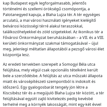
kap Budapest egyik legforgalmasabb, jelentős
történelmi és szellemi örökségű csomópontja, a
Palotanegyed kapuja, a Blaha Lujza tér. A tér egységes
arculatú, a mai városi használati igényeket kielégítő
belvárosi közösségi térré alakul teraszokkal,
találkozóhelyekkel és zöld szigetekkel. Az ikonikus tér a
Fővárosi Önkormányzat beruházásában – a VII. és a VIII.
kerületi önkormányzat szakmai támogatásával – újul
meg, jelenlegi méltatlan állapotából a pezsgő városi élet
központja lesz.
Az eredeti tervekben szerepelt a Somogyi Béla utca
felújítása, mely végül csak opcionális tételként került
bele a szerződésbe. A felújítás az utca műszaki állapota
miatt és városépítészeti szempontból is indokolt és
időszerű. Egy gyalogosbarát tengely jön létre a
Kiscsibész tér és a megújuló Blaha Lujza tér között, a tér
felújításával együtt zajló kivitelezés pedig kevésbé
terhelné meg a környék lakosságát, mint egy-két évvel