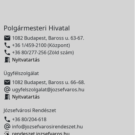
Polgármesteri Hivatal

1082 Budapest, Baross u. 63-67.

+36 1/459-2100 (Központ)

+36 80/277-256 (Zöld szám)

Nyitvatartás
Ügyfélszolgálat

1082 Budapest, Baross u. 66–68.

ugyfelszolgalat@jozsefvaros.hu

Nyitvatartás
Józsefvárosi Rendészet

+36 80/204-618

info@jozsefvarosirendeszet.hu
rendeszet.jozsefvaros.hu