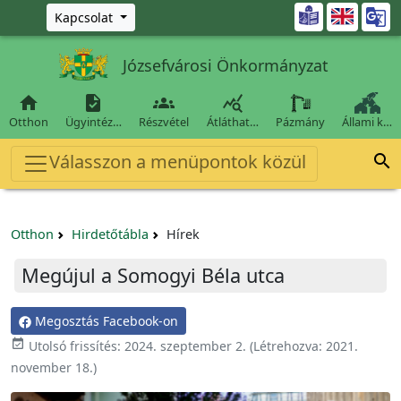
Ugrás a fő tartalomra

Kapcsolat
Józsefvárosi Önkormányzat




Otthon
Ügyintéz…
Részvétel
Átláthat…
Pázmány
Állami k…
Válasszon a menüpontok közül

Otthon
Hirdetőtábla
Hírek
Megújul a Somogyi Béla utca
Megosztás Facebook-on

Utolsó frissítés:
2024. szeptember 2.
(Létrehozva:
2021.
november 18.
)