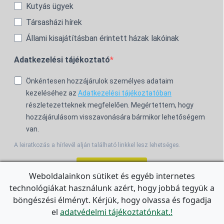
Kutyás ügyek
Társasházi hírek
Állami kisajátításban érintett házak lakóinak
Adatkezelési tájékoztató
Önkéntesen hozzájárulok személyes adataim
kezeléséhez az
Adatkezelési tájékoztatóban
részletezetteknek megfelelően. Megértettem, hogy
hozzájárulásom visszavonására bármikor lehetőségem
van.
A leiratkozás a hírlevél alján található linkkel lesz lehetséges.
Feliratkozom!
Weboldalainkon sütiket és egyéb internetes
technológiákat használunk azért, hogy jobbá tegyük a
For the English Newsletter, click
HERE.
böngészési élményt. Kérjük, hogy olvassa és fogadja
el
adatvédelmi tájékoztatónkat.!
