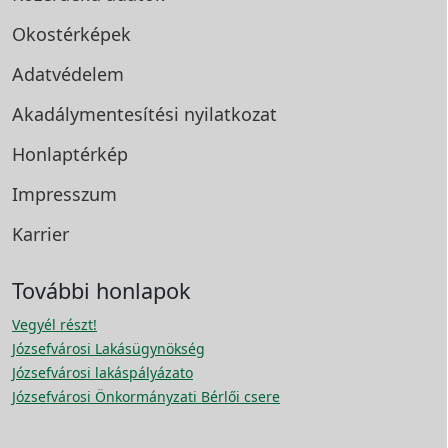
Okostérképek
Adatvédelem
Akadálymentesítési
nyilatkozat
Honlaptérkép
Impresszum
Karrier
További honlapok
Vegyél részt!
Józsefvárosi Lakásügynökség
Józsefvárosi lakáspályázato
Józsefvárosi Önkormányzati Bérlői csere