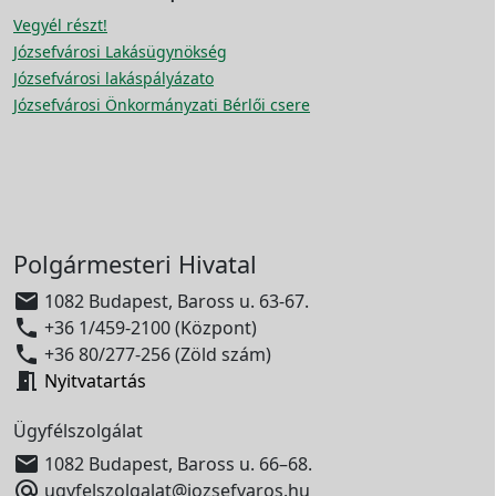
Vegyél részt!
Józsefvárosi Lakásügynökség
Józsefvárosi lakáspályázato
Józsefvárosi Önkormányzati Bérlői csere
Polgármesteri Hivatal

1082 Budapest, Baross u. 63-67.

+36 1/459-2100 (Központ)

+36 80/277-256 (Zöld szám)

Nyitvatartás
Ügyfélszolgálat

1082 Budapest, Baross u. 66–68.

ugyfelszolgalat@jozsefvaros.hu