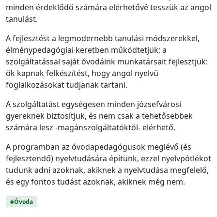
minden érdeklődő számára elérhetővé tesszük az angol
tanulást.
A fejlesztést a legmodernebb tanulási módszerekkel,
élménypedagógiai keretben működtetjük; a
szolgáltatással saját óvodáink munkatársait fejlesztjük:
ők kapnak felkészítést, hogy angol nyelvű
foglalkozásokat tudjanak tartani.
A szolgáltatást egységesen minden józsefvárosi
gyereknek biztosítjuk, és nem csak a tehetősebbek
számára lesz -magánszolgáltatóktól- elérhető.
A programban az óvodapedagógusok meglévő (és
fejlesztendő) nyelvtudására építünk, ezzel nyelvpótlékot
tudunk adni azoknak, akiknek a nyelvtudása megfelelő,
és egy fontos tudást azoknak, akiknek még nem.
#Óvoda