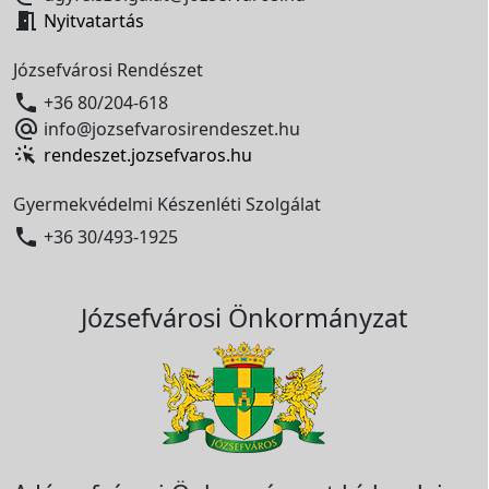

Nyitvatartás
Józsefvárosi Rendészet

+36 80/204-618

info@jozsefvarosirendeszet.hu
rendeszet.jozsefvaros.hu
Gyermekvédelmi Készenléti Szolgálat

+36 30/493-1925
Józsefvárosi Önkormányzat