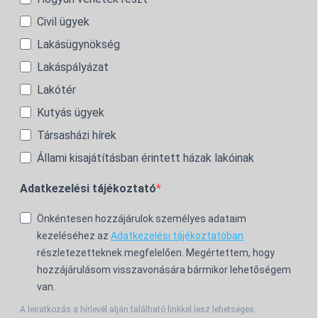
Civil ügyek
Lakásügynökség
Lakáspályázat
Lakótér
Kutyás ügyek
Társasházi hírek
Állami kisajátításban érintett házak lakóinak
Adatkezelési tájékoztató
Önkéntesen hozzájárulok személyes adataim
kezeléséhez az
Adatkezelési tájékoztatóban
részletezetteknek megfelelően. Megértettem, hogy
hozzájárulásom visszavonására bármikor lehetőségem
van.
A leiratkozás a hírlevél alján található linkkel lesz lehetséges.