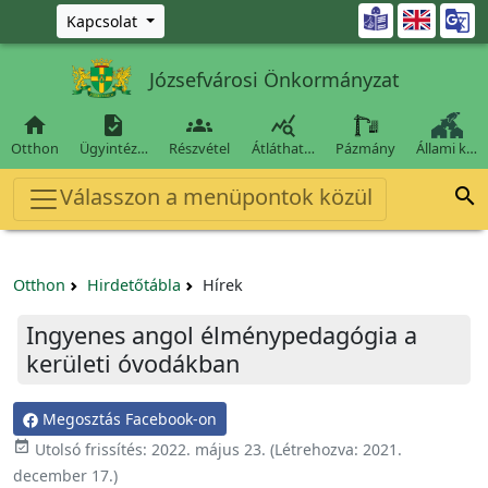
Ugrás a fő tartalomra

Kapcsolat
Józsefvárosi Önkormányzat




Otthon
Ügyintéz…
Részvétel
Átláthat…
Pázmány
Állami k…
Válasszon a menüpontok közül

Otthon
Hirdetőtábla
Hírek
Ingyenes angol élménypedagógia a
kerületi óvodákban
Megosztás Facebook-on

Utolsó frissítés:
2022. május 23.
(Létrehozva:
2021.
december 17.
)