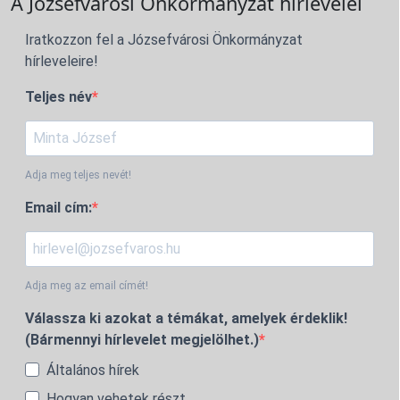
A Józsefvárosi Önkormányzat hírlevelei
Iratkozzon fel a Józsefvárosi Önkormányzat
hírleveleire!
Teljes név
Adja meg teljes nevét!
Email cím:
Adja meg az email címét!
Válassza ki azokat a témákat, amelyek érdeklik!
(Bármennyi hírlevelet megjelölhet.)
Általános hírek
Hogyan vehetek részt