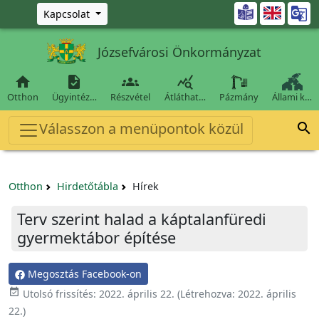
Ugrás a fő tartalomra

Kapcsolat
Józsefvárosi Önkormányzat




Otthon
Ügyintéz…
Részvétel
Átláthat…
Pázmány
Állami k…
Válasszon a menüpontok közül

Otthon
Hirdetőtábla
Hírek
Terv szerint halad a káptalanfüredi
gyermektábor építése
Megosztás Facebook-on

Utolsó frissítés:
2022. április 22.
(Létrehozva:
2022. április
22.
)