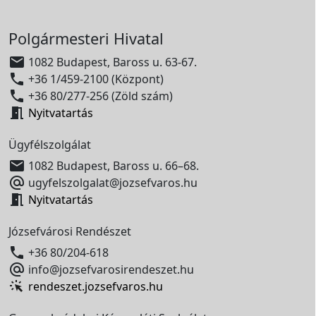
Polgármesteri Hivatal

1082 Budapest, Baross u. 63-67.

+36 1/459-2100 (Központ)

+36 80/277-256 (Zöld szám)

Nyitvatartás
Ügyfélszolgálat

1082 Budapest, Baross u. 66–68.

ugyfelszolgalat@jozsefvaros.hu

Nyitvatartás
Józsefvárosi Rendészet

+36 80/204-618

info@jozsefvarosirendeszet.hu
rendeszet.jozsefvaros.hu