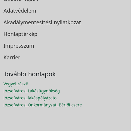
Adatvédelem
Akadálymentesítési
nyilatkozat
Honlaptérkép
Impresszum
Karrier
További honlapok
Vegyél részt!
Józsefvárosi Lakásügynökség
Józsefvárosi lakáspályázato
Józsefvárosi Önkormányzati Bérlői csere