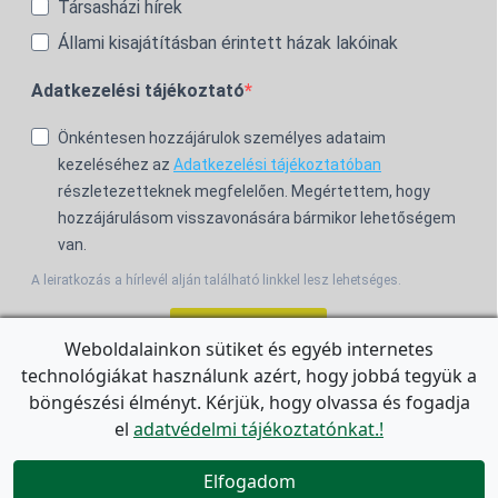
Társasházi hírek
Állami kisajátításban érintett házak lakóinak
Adatkezelési tájékoztató
Önkéntesen hozzájárulok személyes adataim
kezeléséhez az
Adatkezelési tájékoztatóban
részletezetteknek megfelelően. Megértettem, hogy
hozzájárulásom visszavonására bármikor lehetőségem
van.
A leiratkozás a hírlevél alján található linkkel lesz lehetséges.
Feliratkozom!
Weboldalainkon sütiket és egyéb internetes
technológiákat használunk azért, hogy jobbá tegyük a
For the English Newsletter, click
HERE.
böngészési élményt. Kérjük, hogy olvassa és fogadja
el
adatvédelmi tájékoztatónkat.!


Elfogadom