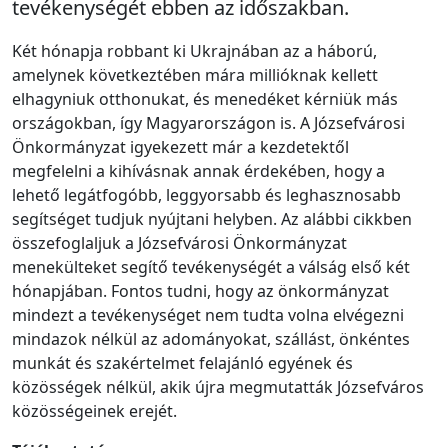
tevékenységét ebben az időszakban.
Két hónapja robbant ki Ukrajnában az a háború,
amelynek következtében mára millióknak kellett
elhagyniuk otthonukat, és menedéket kérniük más
országokban, így Magyarországon is. A Józsefvárosi
Önkormányzat igyekezett már a kezdetektől
megfelelni a kihívásnak annak érdekében, hogy a
lehető legátfogóbb, leggyorsabb és leghasznosabb
segítséget tudjuk nyújtani helyben. Az alábbi cikkben
összefoglaljuk a Józsefvárosi Önkormányzat
menekülteket segítő tevékenységét a válság első két
hónapjában. Fontos tudni, hogy az önkormányzat
mindezt a tevékenységet nem tudta volna elvégezni
mindazok nélkül az adományokat, szállást, önkéntes
munkát és szakértelmet felajánló egyének és
közösségek nélkül, akik újra megmutatták Józsefváros
közösségeinek erejét.