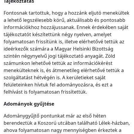
Tájékoztatás
Fontosnak tartottuk, hogy a hozzánk eljutó menekültek
a lehető legszélesebb körű, aktuálisabb és pontosabb
információkhoz hozzájussanak. Ennek érdekében saját
tájékoztatót készítettünk négy nyelven, amelyet
folyamatosan frissítünk is, illetve elérhetővé tettük az
ideérkezők számára a Magyar Helsinki Bizottság
szintén négynyelvű jogi tájékoztató anyagát. Zöld
számunkon lehetővé tettük az információkérést
menekülteknek is, és átmenetileg elérhetővé tettük a
szolgáltatást hétvégén is. A kerületieket saját
felületeinken hívtuk fel adományozásra, és ezt a
felhívást is folyamatosan frissítettük.
Adományok gyűjtése
Adománygyűjtő pontunkat már az első héten
berendeztük a Koszorú utcában található Lélek-házban,
ahova folyamatosan nagy mennyiségben érkeztek a