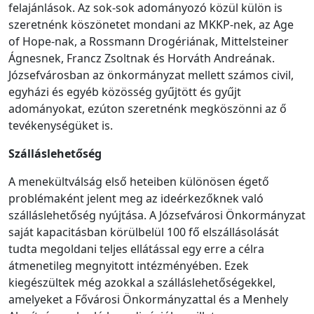
felajánlások. Az sok-sok adományozó közül külön is
szeretnénk köszönetet mondani az MKKP-nek, az Age
of Hope-nak, a Rossmann Drogériának, Mittelsteiner
Ágnesnek, Francz Zsoltnak és Horváth Andreának.
Józsefvárosban az önkormányzat mellett számos civil,
egyházi és egyéb közösség gyűjtött és gyűjt
adományokat, ezúton szeretnénk megköszönni az ő
tevékenységüket is.
Szálláslehetőség
A menekültválság első heteiben különösen égető
problémaként jelent meg az ideérkezőknek való
szálláslehetőség nyújtása. A Józsefvárosi Önkormányzat
saját kapacitásban körülbelül 100 fő elszállásolását
tudta megoldani teljes ellátással egy erre a célra
átmenetileg megnyitott intézményében. Ezek
kiegészültek még azokkal a szálláslehetőségekkel,
amelyeket a Fővárosi Önkormányzattal és a Menhely