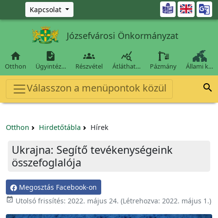
Ugrás a fő tartalomra

Kapcsolat
Józsefvárosi Önkormányzat




Otthon
Ügyintéz…
Részvétel
Átláthat…
Pázmány
Állami k…
Válasszon a menüpontok közül

Otthon
Hirdetőtábla
Hírek
Ukrajna: Segítő tevékenységeink
összefoglalója
Megosztás Facebook-on

Utolsó frissítés:
2022. május 24.
(Létrehozva:
2022. május 1.
)