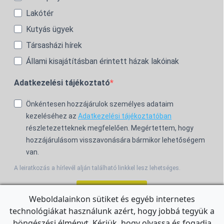
Lakótér
Kutyás ügyek
Társasházi hírek
Állami kisajátításban érintett házak lakóinak
Adatkezelési tájékoztató
Önkéntesen hozzájárulok személyes adataim
kezeléséhez az
Adatkezelési tájékoztatóban
részletezetteknek megfelelően. Megértettem, hogy
hozzájárulásom visszavonására bármikor lehetőségem
van.
A leiratkozás a hírlevél alján található linkkel lesz lehetséges.
Feliratkozom!
Weboldalainkon sütiket és egyéb internetes
technológiákat használunk azért, hogy jobbá tegyük a
For the English Newsletter, click
HERE.
böngészési élményt. Kérjük, hogy olvassa és fogadja