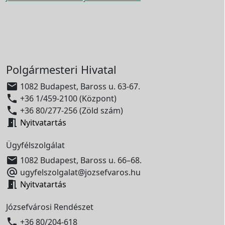
Polgármesteri Hivatal

1082 Budapest, Baross u. 63-67.

+36 1/459-2100 (Központ)

+36 80/277-256 (Zöld szám)

Nyitvatartás
Ügyfélszolgálat

1082 Budapest, Baross u. 66–68.

ugyfelszolgalat@jozsefvaros.hu

Nyitvatartás
Józsefvárosi Rendészet

+36 80/204-618