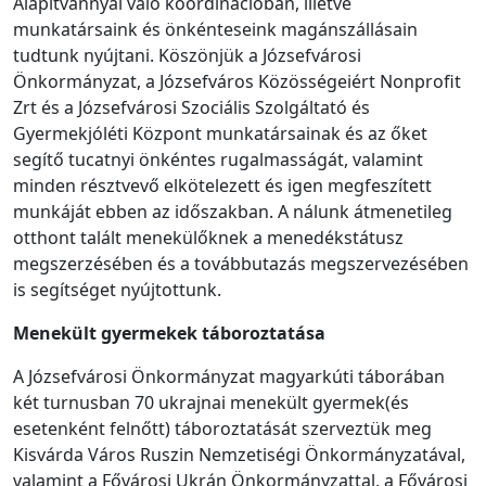
Alapítvánnyal való koordinációban, illetve
munkatársaink és önkénteseink magánszállásain
tudtunk nyújtani. Köszönjük a Józsefvárosi
Önkormányzat, a Józsefváros Közösségeiért Nonprofit
Zrt és a Józsefvárosi Szociális Szolgáltató és
Gyermekjóléti Központ munkatársainak és az őket
segítő tucatnyi önkéntes rugalmasságát, valamint
minden résztvevő elkötelezett és igen megfeszített
munkáját ebben az időszakban. A nálunk átmenetileg
otthont talált menekülőknek a menedékstátusz
megszerzésében és a továbbutazás megszervezésében
is segítséget nyújtottunk.
Menekült gyermekek táboroztatása
A Józsefvárosi Önkormányzat magyarkúti táborában
két turnusban 70 ukrajnai menekült gyermek(és
esetenként felnőtt) táboroztatását szerveztük meg
Kisvárda Város Ruszin Nemzetiségi Önkormányzatával,
valamint a Fővárosi Ukrán Önkormányzattal, a Fővárosi