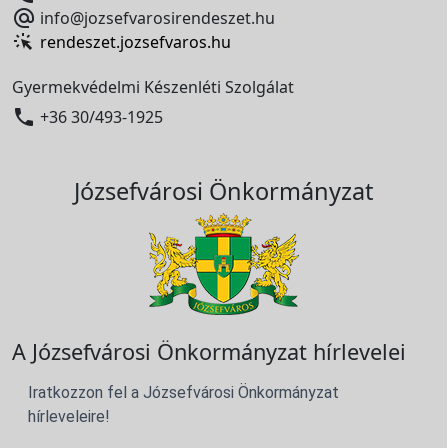

info@jozsefvarosirendeszet.hu
rendeszet.jozsefvaros.hu
Gyermekvédelmi Készenléti Szolgálat

+36 30/493-1925
Józsefvárosi Önkormányzat
A Józsefvárosi Önkormányzat hírlevelei
Iratkozzon fel a Józsefvárosi Önkormányzat
hírleveleire!