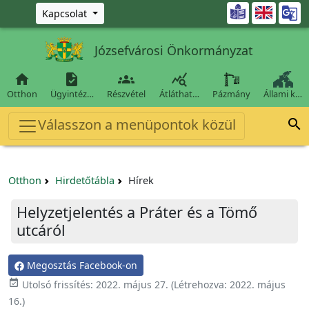
Ugrás a fő tartalomra

Kapcsolat
Józsefvárosi Önkormányzat




Otthon
Ügyintéz…
Részvétel
Átláthat…
Pázmány
Állami k…
Válasszon a menüpontok közül

Otthon
Hirdetőtábla
Hírek
Helyzetjelentés a Práter és a Tömő
utcáról
Megosztás Facebook-on

Utolsó frissítés:
2022. május 27.
(Létrehozva:
2022. május
16.
)