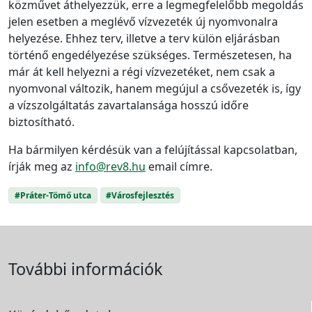
közművet áthelyezzük, erre a legmegfelelőbb megoldás
jelen esetben a meglévő vízvezeték új nyomvonalra
helyezése. Ehhez terv, illetve a terv külön eljárásban
történő engedélyezése szükséges. Természetesen, ha
már át kell helyezni a régi vízvezetéket, nem csak a
nyomvonal változik, hanem megújul a csővezeték is, így
a vízszolgáltatás zavartalansága hosszú időre
biztosítható.
Ha bármilyen kérdésük van a felújítással kapcsolatban,
írják meg az
info@rev8.hu
email címre.
#Práter-Tömő utca
#Városfejlesztés
További információk