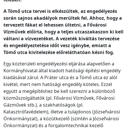
A Tömő utca tervei is elkészültek, az engedélyezés
során sajnos akadályok merültek fel. Ahhoz, hogy a
tervezett fákat el lehessen ültetni, a Fővárosi
Vízművek előírta, hogy a teljes utcaszakaszon ki kell
váltani a vízvezetéket. A vezeték kiváltás tervezése
és engedélyeztetése időt vesz igénybe, emiatt a
Tömő utca kivitelezése előreláthatóan késni fog.
Egy közterületi engedélyezési eljárása alapvetően a
Kormányhivatal által kiadott hatósági építési engedély
kiadásával zárul. A Práter utca és a Tömő utca ez alól
kivétel, mert nem hatósági engedély köteles. Ezzel
együtt a megépítéshez be kell szerezni a különböző
közműszolgáltatók (pl. Fővárosi Vízművek, Fővárosi
Gázművek stb.), a szakhatóságok (pl.
Katasztrófavédelem), illetve a tulajdonos (Józsefvárosi
Önkormányzat), a közútkezelő (szintén a Józsefvárosi
Önkormányzat) és a forgalomtechnikai kezelő