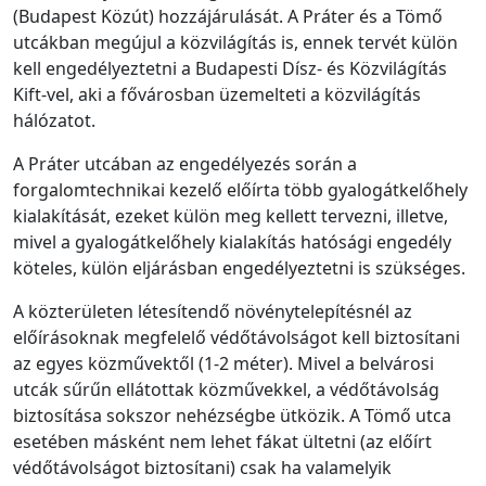
(Budapest Közút) hozzájárulását. A Práter és a Tömő
utcákban megújul a közvilágítás is, ennek tervét külön
kell engedélyeztetni a Budapesti Dísz- és Közvilágítás
Kift-vel, aki a fővárosban üzemelteti a közvilágítás
hálózatot.
A Práter utcában az engedélyezés során a
forgalomtechnikai kezelő előírta több gyalogátkelőhely
kialakítását, ezeket külön meg kellett tervezni, illetve,
mivel a gyalogátkelőhely kialakítás hatósági engedély
köteles, külön eljárásban engedélyeztetni is szükséges.
A közterületen létesítendő növénytelepítésnél az
előírásoknak megfelelő védőtávolságot kell biztosítani
az egyes közművektől (1-2 méter). Mivel a belvárosi
utcák sűrűn ellátottak közművekkel, a védőtávolság
biztosítása sokszor nehézségbe ütközik. A Tömő utca
esetében másként nem lehet fákat ültetni (az előírt
védőtávolságot biztosítani) csak ha valamelyik