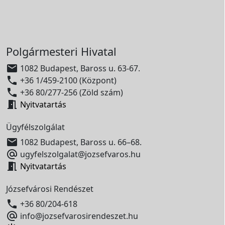
Polgármesteri Hivatal

1082 Budapest, Baross u. 63-67.

+36 1/459-2100 (Központ)

+36 80/277-256 (Zöld szám)

Nyitvatartás
Ügyfélszolgálat

1082 Budapest, Baross u. 66–68.

ugyfelszolgalat@jozsefvaros.hu

Nyitvatartás
Józsefvárosi Rendészet

+36 80/204-618

info@jozsefvarosirendeszet.hu