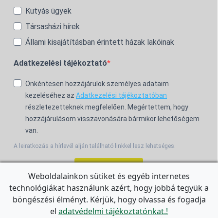
Kutyás ügyek
Társasházi hírek
Állami kisajátításban érintett házak lakóinak
Adatkezelési tájékoztató
Önkéntesen hozzájárulok személyes adataim
kezeléséhez az
Adatkezelési tájékoztatóban
részletezetteknek megfelelően. Megértettem, hogy
hozzájárulásom visszavonására bármikor lehetőségem
van.
A leiratkozás a hírlevél alján található linkkel lesz lehetséges.
Feliratkozom!
Weboldalainkon sütiket és egyéb internetes
technológiákat használunk azért, hogy jobbá tegyük a
For the English Newsletter, click
HERE.
böngészési élményt. Kérjük, hogy olvassa és fogadja
el
adatvédelmi tájékoztatónkat.!
