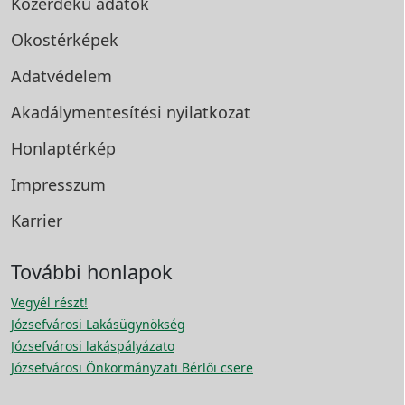
Közérdekű adatok
Okostérképek
Adatvédelem
Akadálymentesítési
nyilatkozat
Honlaptérkép
Impresszum
Karrier
További honlapok
Vegyél részt!
Józsefvárosi Lakásügynökség
Józsefvárosi lakáspályázato
Józsefvárosi Önkormányzati Bérlői csere