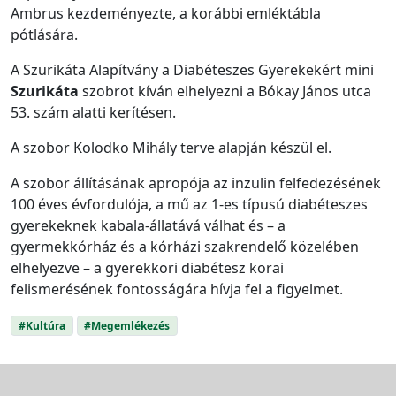
Ambrus kezdeményezte, a korábbi emléktábla
pótlására.
A Szurikáta Alapítvány a Diabéteszes Gyerekekért mini
Szurikáta
szobrot kíván elhelyezni a Bókay János utca
53. szám alatti kerítésen.
A szobor Kolodko Mihály terve alapján készül el.
A szobor állításának apropója az inzulin felfedezésének
100 éves évfordulója, a mű az 1-es típusú diabéteszes
gyerekeknek kabala-állatává válhat és – a
gyermekkórház és a kórházi szakrendelő közelében
elhelyezve – a gyerekkori diabétesz korai
felismerésének fontosságára hívja fel a figyelmet.
#Kultúra
#Megemlékezés