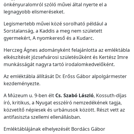
önkényuralomról szóló művei által nyerte el a
legnagyobb elismeréseket.
Legismertebb művei közé sorolható például a
Sorstalanság, a Kaddis a meg nem született
gyermekért, A nyomkereső és a Kudarc.
Herczeg Ágnes adományként felajánlotta az emléktábla
elkészítését józsefvárosi születésűként és Kertész Imre
munkásságát nagyra tartó irodalomkedvelőként.
Az emléktábla állítását Dr. Erőss Gábor alpolgármester
kezdeményezte.
A Múzeum u. 9-ben élt
Cs. Szabó László
, Kossuth-díjas
író, kritikus, a Nyugat esszéíró nemzedékének tagja,
közvetítő népiesek és urbánusok között. Részt vett az
antifasiszta szellemi ellenállásban.
Emléktáblájának elhelyezését Bordács Gábor