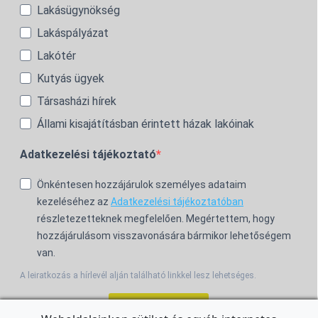
Lakásügynökség
Lakáspályázat
Lakótér
Kutyás ügyek
Társasházi hírek
Állami kisajátításban érintett házak lakóinak
Adatkezelési tájékoztató
Önkéntesen hozzájárulok személyes adataim
kezeléséhez az
Adatkezelési tájékoztatóban
részletezetteknek megfelelően. Megértettem, hogy
hozzájárulásom visszavonására bármikor lehetőségem
van.
A leiratkozás a hírlevél alján található linkkel lesz lehetséges.
Feliratkozom!