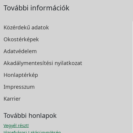
További információk
Közérdekű adatok
Okostérképek
Adatvédelem
Akadálymentesítési
nyilatkozat
Honlaptérkép
Impresszum
Karrier
További honlapok
Vegyél részt!
Józsefvárosi Lakásügynökség