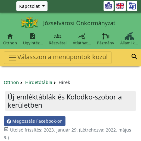
Ugrás a fő tartalomra

Kapcsolat
Józsefvárosi Önkormányzat




Otthon
Ügyintéz…
Részvétel
Átláthat…
Pázmány
Állami k…
Válasszon a menüpontok közül

Otthon
Hirdetőtábla
Hírek
Új emléktáblák és Kolodko-szobor a
kerületben
Megosztás Facebook-on

Utolsó frissítés:
2023. január 29.
(Létrehozva:
2022. május
9.
)