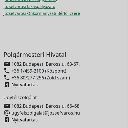
Józsefvárosi lakáspályázato
Józsefvárosi Önkormányzati Bérlői csere
Polgármesteri Hivatal

1082 Budapest, Baross u. 63-67.

+36 1/459-2100 (Központ)

+36 80/277-256 (Zöld szám)

Nyitvatartás
Ügyfélszolgálat

1082 Budapest, Baross u. 66–68.

ugyfelszolgalat@jozsefvaros.hu

Nyitvatartás