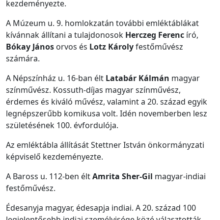
kezdeményezte.
A Múzeum u. 9. homlokzatán további emléktáblákat
kívánnak állítani a tulajdonosok
Herczeg Ferenc
író,
Bókay János
orvos és
Lotz Károly
festőművész
számára.
A Népszínház u. 16-ban élt
Latabár Kálmán
magyar
színművész. Kossuth-díjas magyar színművész,
érdemes és kiváló művész, valamint a 20. század egyik
legnépszerűbb komikusa volt. Idén novemberben lesz
születésének 100. évfordulója.
Az emléktábla állítását Stettner István önkormányzati
képviselő kezdeményezte.
A Baross u. 112-ben élt
Amrita Sher-Gil
magyar-indiai
festőművész.
Édesanyja magyar, édesapja indiai. A 20. század 100
legjelentősebb indiai személyisége közé választották