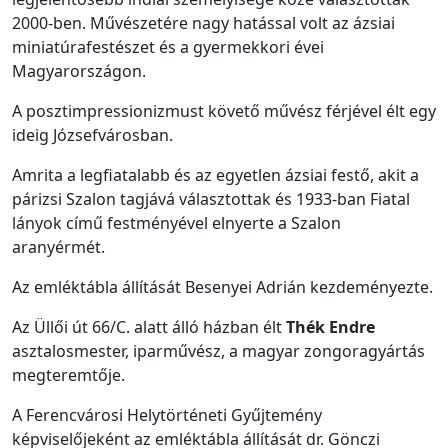
2000-ben. Művészetére nagy hatással volt az ázsiai
miniatúrafestészet és a gyermekkori évei
Magyarországon.
A posztimpressionizmust követő művész férjével élt egy
ideig Józsefvárosban.
Amrita a legfiatalabb és az egyetlen ázsiai festő, akit a
párizsi Szalon tagjává választottak és 1933-ban Fiatal
lányok című festményével elnyerte a Szalon
aranyérmét.
Az emléktábla állítását Besenyei Adrián kezdeményezte.
Az Üllői út 66/C. alatt álló házban élt
Thék Endre
asztalosmester, iparművész, a magyar zongoragyártás
megteremtője.
A Ferencvárosi Helytörténeti Gyűjtemény
képviselőjeként az emléktábla állítását dr. Gönczi