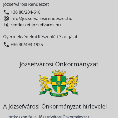
Józsefvárosi Rendészet

+36 80/204-618

info@jozsefvarosirendeszet.hu
rendeszet.jozsefvaros.hu
Gyermekvédelmi Készenléti Szolgálat

+36 30/493-1925
Józsefvárosi Önkormányzat
A Józsefvárosi Önkormányzat hírlevelei
Iratkozzon fel a Józsefvárosi Önkormányzat