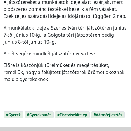
A játszótereket a munkálatok ideje alatt lezárják, mert
oldószeres zománc festékkel kezelik a fém vázakat.
Ezek teljes száradási ideje az időjárástól függően 2 nap.
A munkálatok ideje a Szenes Iván téri játszótéren június
7-től június 10-ig, a Golgota téri játszótéren pedig
június 8-tól június 10-ig.
A hét végére mindkét játszótér nyitva lesz.
Előre is köszönjük türelmüket és megértésüket,
reméljük, hogy a felújított játszóterek örömet okoznak
majd a gyerekeknek!
#Gyerek
#Gyerekbarát
#Tisztviselőtelep
#Városfejlesztés