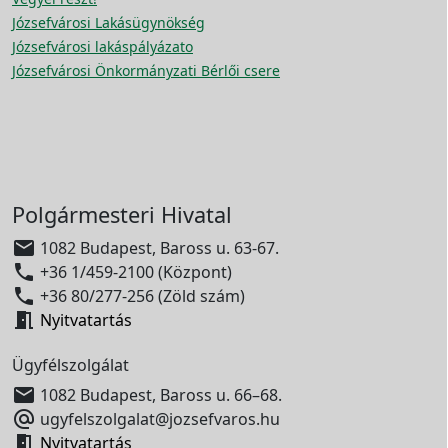
Józsefvárosi Lakásügynökség
Józsefvárosi lakáspályázato
Józsefvárosi Önkormányzati Bérlői csere
Polgármesteri Hivatal

1082 Budapest, Baross u. 63-67.

+36 1/459-2100 (Központ)

+36 80/277-256 (Zöld szám)

Nyitvatartás
Ügyfélszolgálat

1082 Budapest, Baross u. 66–68.

ugyfelszolgalat@jozsefvaros.hu

Nyitvatartás