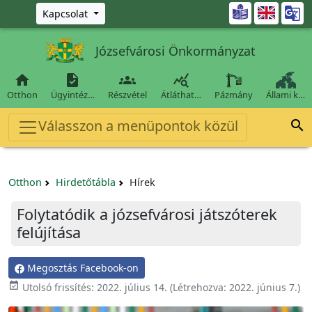
Ugrás a fő tartalomra

Kapcsolat
Józsefvárosi Önkormányzat




Otthon
Ügyintéz…
Részvétel
Átláthat…
Pázmány
Állami k…
Válasszon a menüpontok közül

Otthon
Hirdetőtábla
Hírek
Folytatódik a józsefvárosi játszóterek
felújítása
Megosztás Facebook-on

Utolsó frissítés:
2022. július 14.
(Létrehozva:
2022. június 7.
)