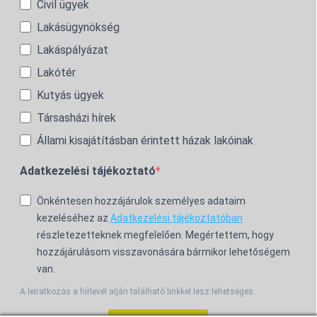
Civil ügyek
Lakásügynökség
Lakáspályázat
Lakótér
Kutyás ügyek
Társasházi hírek
Állami kisajátításban érintett házak lakóinak
Adatkezelési tájékoztató
Önkéntesen hozzájárulok személyes adataim
kezeléséhez az
Adatkezelési tájékoztatóban
részletezetteknek megfelelően. Megértettem, hogy
hozzájárulásom visszavonására bármikor lehetőségem
van.
A leiratkozás a hírlevél alján található linkkel lesz lehetséges.