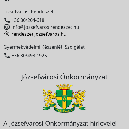
Józsefvárosi Rendészet

+36 80/204-618

info@jozsefvarosirendeszet.hu
rendeszet.jozsefvaros.hu
Gyermekvédelmi Készenléti Szolgálat

+36 30/493-1925
Józsefvárosi Önkormányzat
A Józsefvárosi Önkormányzat hírlevelei