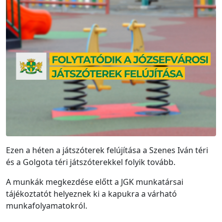
Ezen a héten a játszóterek felújítása a Szenes Iván téri
és a Golgota téri játszóterekkel folyik tovább.
A munkák megkezdése előtt a JGK munkatársai
tájékoztatót helyeznek ki a kapukra a várható
munkafolyamatokról.