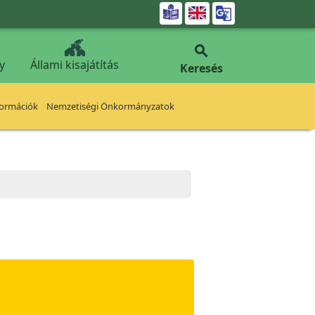


y
Állami kisajátítás
Keresés
formációk
Nemzetiségi Önkormányzatok