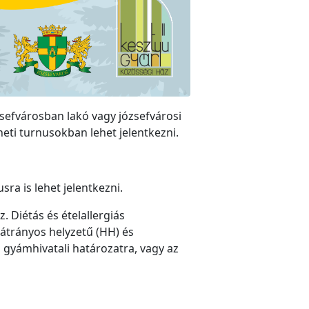
zsefvárosban lakó vagy józsefvárosi
eti turnusokban lehet jelentkezni.
ra is lehet jelentkezni.
. Diétás és ételallergiás
átrányos helyzetű (HH) és
gyámhivatali határozatra, vagy az