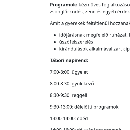
Programok:
kézműves foglalkozások,
zsonglőrködés, zene és egyéb érde
Amit a gyerekek feltétlenül hozzan
időjárásnak megfelelő ruházat, 
úszófelszerelés
kirándulások alkalmával zárt cip
Tábori napirend:
7:00-8:00: ügyelet
8:00-8:30: gyülekező
8:30-9:30: reggeli
9:30-13:00: délelőtti programok
13:00-14:00: ebéd
14:00-16:00: délutáni programok