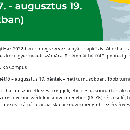
i Ház 2022-ben is megszervezi a nyári napközis tábort a Jó
ves korú gyermekek számára. 8 héten át hétfőtől péntekig, h
ovika Campus
hétfő – augusztus 19. péntek – heti turnusokban. Több turnus
pi háromszori étkezést (reggeli, ebéd és uzsonna) tartalmaz
szeres gyermekvédelmi kedvezményben (RGYK) részesülő, h
rmekek számára jár az iskolai kedvezmény, ehhez érvényes 