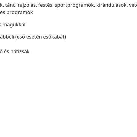
 tánc, rajzolás, festés, sportprogramok, kirándulások, vet
kes programok
ak magukkal:
lábbeli (eső esetén esőkabát)
ő és hátizsák