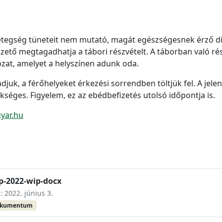
etegség tüneteit nem mutató, magát egészségesnek érző diá
tő megtagadhatja a tábori részvételt. A táborban való rész
kozat, amelyet a helyszínen adunk oda.
juk, a férőhelyeket érkezési sorrendben töltjük fel. A jelen
séges. Figyelem, ez az ebédbefizetés utolsó időpontja is.
yar.hu
ap-2022-wip-docx
: 2022. június 3.
okumentum