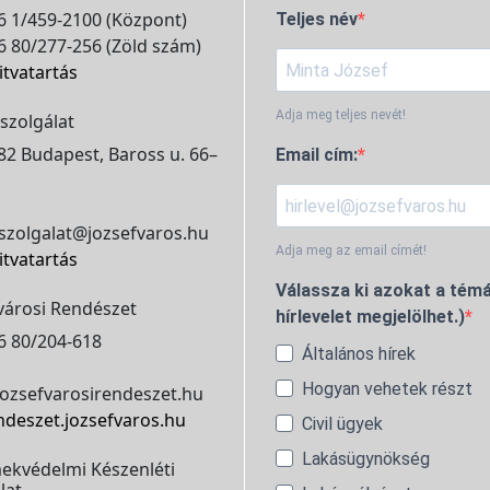
 1/459-2100 (Központ)
Teljes név
 80/277-256 (Zöld szám)
itvatartás
Adja meg teljes nevét!
szolgálat
2 Budapest, Baross u. 66–
Email cím:
szolgalat@jozsefvaros.hu
Adja meg az email címét!
itvatartás
Válassza ki azokat a témá
városi Rendészet
hírlevelet megjelölhet.)
6 80/204-618
Általános hírek
Hogyan vehetek részt
ozsefvarosirendeszet.hu
ndeszet.jozsefvaros.hu
Civil ügyek
Lakásügynökség
ekvédelmi Készenléti