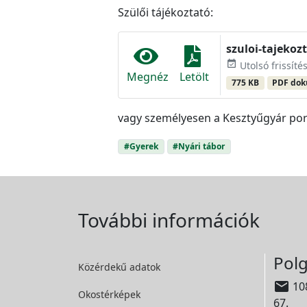
Szülői tájékoztató:
szuloi-tajekoz
event_available
Utolsó frissítés
Megnéz
Letölt
775 KB
PDF do
vagy személyesen a Kesztyűgyár por
#Gyerek
#Nyári tábor
További információk
Polg
Közérdekű adatok

108
Okostérképek
67.