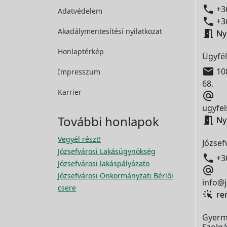

+36
Adatvédelem

+36
Akadálymentesítési
nyilatkozat

Ny
Honlaptérkép
Ügyfél

108
Impresszum
68.
Karrier

ugyfel
További honlapok

Ny
Vegyél részt!
József
Józsefvárosi Lakásügynökség

+3
Józsefvárosi lakáspályázato

Józsefvárosi Önkormányzati Bérlői
info@j
csere
re
Gyerm