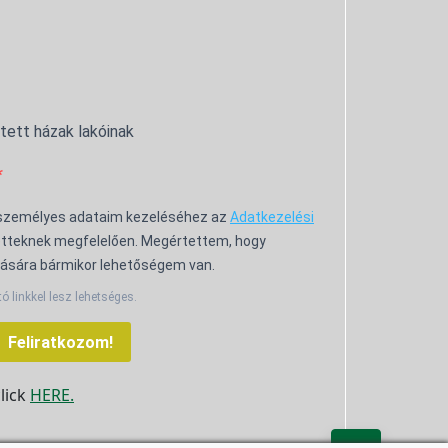
ntett házak lakóinak
 személyes adataim kezeléséhez az
Adatkezelési
tteknek megfelelően. Megértettem, hogy
ására bármikor lehetőségem van.
tó linkkel lesz lehetséges.
Feliratkozom!
click
HERE.