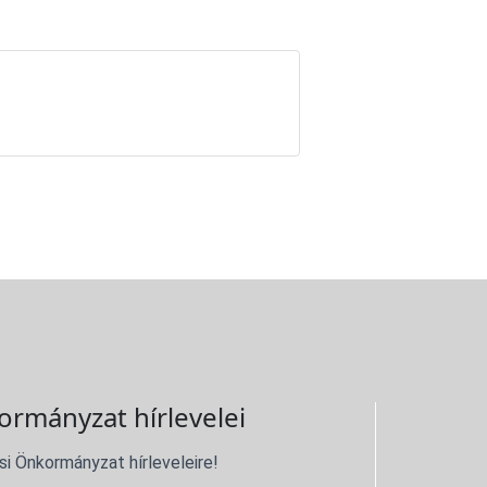
ormányzat hírlevelei
si Önkormányzat hírleveleire!