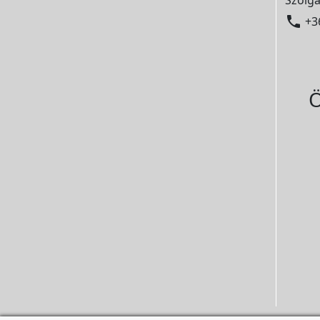
Szolgá

+3
Ö