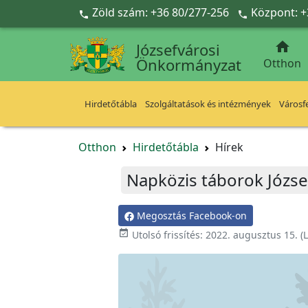
Ugrás a fő tartalomra
Zöld szám: +36 80/277-256
Központ: +



Józsefvárosi
Önkormányzat
Otthon
Hirdetőtábla
Szolgáltatások és intézmények
Városfe
Otthon
Hirdetőtábla
Hírek
Napközis táborok Józs
Megosztás Facebook-on

Utolsó frissítés:
2022. augusztus 15.
(L