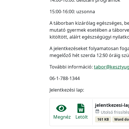
15:00-16:00: uzsonna
A táborban kizárólag egészséges, b
mutató gyermek esetében a táborveze
kitöltött, aláírt egészségügyi nyilat
A jelentkezéseket folyamatosan fogad
megelőző hét szerda 12:§0 óráig szük
További információ:
tabor@kesztyug
06-1-788-1344
Jelentkezési lap:
jelentkezesi-l
event_available
Utolsó frissítés
Megnéz
Letölt
161 KB
Word d