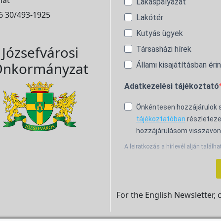
lat
Lakáspályázat
6 30/493-1925
Lakótér
Kutyás ügyek
Józsefvárosi
Társasházi hírek
nkormányzat
Állami kisajátításban éri
Adatkezelési tájékoztató
Önkéntesen hozzájárulok
tájékoztatóban
részleteze
hozzájárulásom visszavon
A leiratkozás a hírlevél alján találha
For the English Newsletter, 