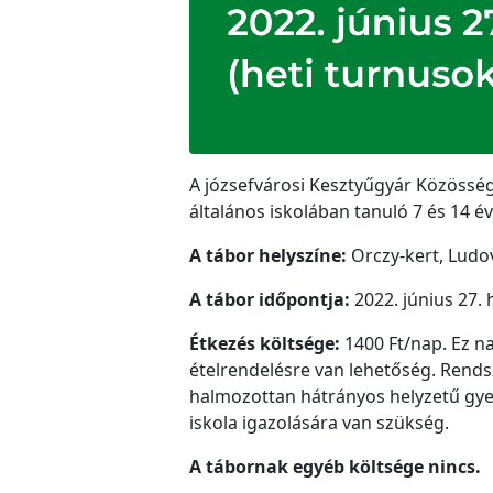
A józsefvárosi Kesztyűgyár Közösség
általános iskolában tanuló 7 és 14 é
A tábor helyszíne:
Orczy-kert, Lud
A tábor időpontja:
2022. június 27. 
Étkezés költsége:
1400 Ft/nap. Ez na
ételrendelésre van lehetőség. Rend
halmozottan hátrányos helyzetű gye
iskola igazolására van szükség.
A tábornak egyéb költsége nincs.