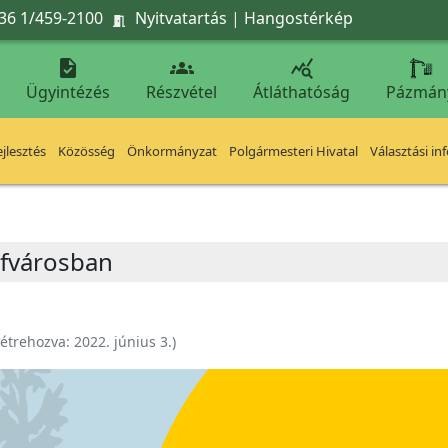
36 1/459-2100
Nyitvatartás
|
Hangostérkép




Ügyintézés
Részvétel
Átláthatóság
Pázmán
jlesztés
Közösség
Önkormányzat
Polgármesteri Hivatal
Választási in
efvárosban
étrehozva:
2022. június 3.
)