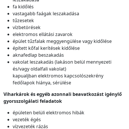
fa kidőlés
vastagabb faágak leszakadása
tűzesetek
vízbetörések
elektromos ellátási zavarok
épület tűzfalak meggyengülése vagy kidőlése
épített kőfal kerítések kidőlése
aknafedlap beszakadás
vakolat leszakadás (lakáson belül mennyezeti
és/vagy oldalfali vakolat)
kapualjban elektromos kapcsolószekrény
fedőlapok hiánya, sérülése
Viharkárok és egyéb azonnali beavatkozást igénylő
gyorsszolgálati feladatok
épületen belüli elektromos hibák
vezeték égés
vízvezeték rázás