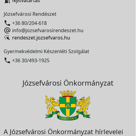

Nyitvatartás
Józsefvárosi Rendészet

+36 80/204-618

info@jozsefvarosirendeszet.hu
rendeszet.jozsefvaros.hu
Gyermekvédelmi Készenléti Szolgálat

+36 30/493-1925
Józsefvárosi Önkormányzat
A Józsefvárosi Önkormányzat hírlevelei