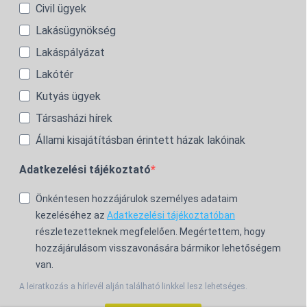
Civil ügyek
Lakásügynökség
Lakáspályázat
Lakótér
Kutyás ügyek
Társasházi hírek
Állami kisajátításban érintett házak lakóinak
Adatkezelési tájékoztató
Önkéntesen hozzájárulok személyes adataim
kezeléséhez az
Adatkezelési tájékoztatóban
részletezetteknek megfelelően. Megértettem, hogy
hozzájárulásom visszavonására bármikor lehetőségem
van.
A leiratkozás a hírlevél alján található linkkel lesz lehetséges.