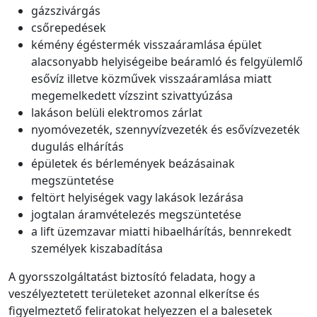
gázszivárgás
csőrepedések
kémény égéstermék visszaáramlása épület
alacsonyabb helyiségeibe beáramló és felgyülemlő
esővíz illetve közművek visszaáramlása miatt
megemelkedett vízszint szivattyúzása
lakáson belüli elektromos zárlat
nyomóvezeték, szennyvízvezeték és esővízvezeték
dugulás elhárítás
épületek és bérlemények beázásainak
megszüntetése
feltört helyiségek vagy lakások lezárása
jogtalan áramvételezés megszüntetése
a lift üzemzavar miatti hibaelhárítás, bennrekedt
személyek kiszabadítása
A gyorsszolgáltatást biztosító feladata, hogy a
veszélyeztetett területeket azonnal elkerítse és
figyelmeztető feliratokat helyezzen el a balesetek