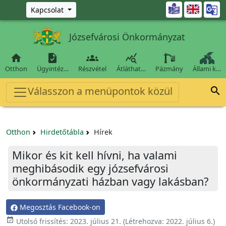
Ugrás a fő tartalomra

Kapcsolat
Józsefvárosi Önkormányzat




Otthon
Ügyintéz…
Részvétel
Átláthat…
Pázmány
Állami k…
Válasszon a menüpontok közül

Otthon
Hirdetőtábla
Hírek
Mikor és kit kell hívni, ha valami
meghibásodik egy józsefvárosi
önkormányzati házban vagy lakásban?
Megosztás Facebook-on

Utolsó frissítés:
2023. július 21.
(Létrehozva:
2022. július 6.
)