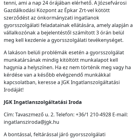
tenni, ami a nap 24 órájában elérhető. A Józsefvárosi
Gazdálkodási Központ az Épkar Zrt-vel kötött
szerződést az önkormányzati ingatlanok
gyorsszolgálati feladatainak ellátására, amely alapján a
vállalkozónak a bejelentéstől számított 3 órán belül
meg kell kezdenie a gyorsszolgálati tevékenységet.
A lakáson belüli problémák esetén a gyorsszolgálat
munkatársának mindig kitöltött munkalapot kell
hagynia a helyszínen. Ha ez nem történik meg vagy ha
kérdése van a később elvégzendő munkákkal
kapcsolatban, keresse a JGK Ingatlanszolgáltatási
Irodáját!
JGK Ingatlanszolgáltatási Iroda
Cím: Tavaszmező u. 2. Telefon: +36/1 210-4928 E-mail:
ingatlansziroda@jgk.hu
A bontással, feltárással járó gyorsszolgálati