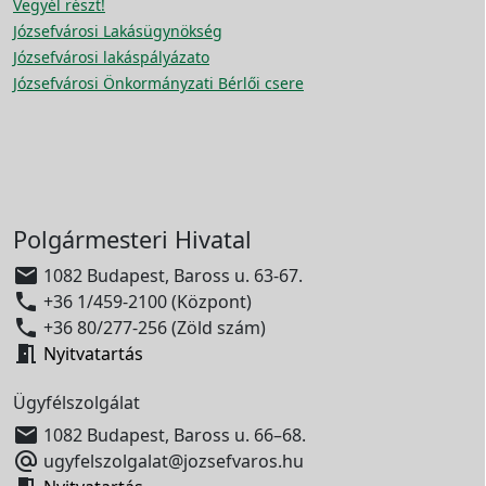
Vegyél részt!
Józsefvárosi Lakásügynökség
Józsefvárosi lakáspályázato
Józsefvárosi Önkormányzati Bérlői csere
Polgármesteri Hivatal

1082 Budapest, Baross u. 63-67.

+36 1/459-2100 (Központ)

+36 80/277-256 (Zöld szám)

Nyitvatartás
Ügyfélszolgálat

1082 Budapest, Baross u. 66–68.

ugyfelszolgalat@jozsefvaros.hu