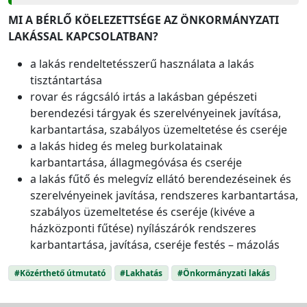
MI A BÉRLŐ KÖELEZETTSÉGE AZ ÖNKORMÁNYZATI
LAKÁSSAL KAPCSOLATBAN?
a lakás rendeltetésszerű használata a lakás
tisztántartása
rovar és rágcsáló irtás a lakásban gépészeti
berendezési tárgyak és szerelvényeinek javítása,
karbantartása, szabályos üzemeltetése és cseréje
a lakás hideg és meleg burkolatainak
karbantartása, állagmegóvása és cseréje
a lakás fűtő és melegvíz ellátó berendezéseinek és
szerelvényeinek javítása, rendszeres karbantartása,
szabályos üzemeltetése és cseréje (kivéve a
házközponti fűtése) nyílászárók rendszeres
karbantartása, javítása, cseréje festés – mázolás
#Közérthető útmutató
#Lakhatás
#Önkormányzati lakás