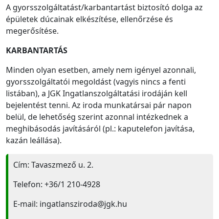
A gyorsszolgáltatást/karbantartást biztosító dolga az
épületek dúcainak elkészítése, ellenőrzése és
megerősítése.
KARBANTARTÁS
Minden olyan esetben, amely nem igényel azonnali,
gyorsszolgáltatói megoldást (vagyis nincs a fenti
listában), a JGK Ingatlanszolgáltatási irodáján kell
bejelentést tenni. Az iroda munkatársai pár napon
belül, de lehetőség szerint azonnal intézkednek a
meghibásodás javításáról (pl.: kaputelefon javítása,
kazán leállása).
Cím: Tavaszmező u. 2.
Telefon: +36/1 210-4928
E-mail: ingatlansziroda@jgk.hu