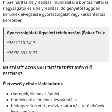
hibaelhárítás helyreállítási munkálatai a bontás, feltárás
nagyságától és a helyreállítás időigényétől függően
kerülnek elvégzésre gyorsszolgálat vagy karbantartás
keretében.
Gyorsszolgálati ügyeleti telefonszám (Épkar Zrt.):
+36/1 210-3417
+36/30 531-6127
MI SZÁMÍT AZONNALI INTÉZKEDÉST IGÉNYLŐ
ESETNEK?
Életveszély elhárításfeladatok
cserepek, illetve az épület
homlokzati elemeinek leszakadása
bádogszerkezetek, esővíz csatornák, tetőkibúvók
leszakadása