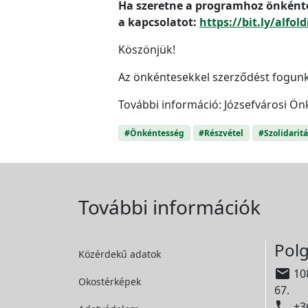
Ha szeretne a programhoz önkéntes
a kapcsolatot:
https://bit.ly/alfol
Köszönjük!
Az önkéntesekkel szerződést fogunk 
További információ: Józsefvárosi Ön
#Önkéntesség
#Részvétel
#Szolidaritá
További információk
Polg
Közérdekű adatok

108
Okostérképek
67.

+36