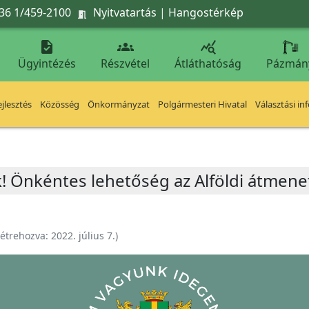
36 1/459-2100
Nyitvatartás
|
Hangostérkép




Ügyintézés
Részvétel
Átláthatóság
Pázmán
jlesztés
Közösség
Önkormányzat
Polgármesteri Hivatal
Választási in
Önkéntes lehetőség az Alföldi átmenet
étrehozva:
2022. július 7.
)