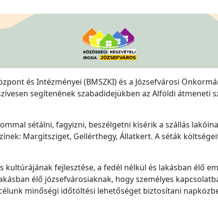
 Központ és Intézményei (BMSZKI) és a Józsefvárosi Önkor
szívesen segítenének szabadidejükben az Alföldi átmeneti 
mal sétálni, fagyizni, beszélgetni kísérik a szállás lakóin
ek: Margitsziget, Gellérthegy, Állatkert. A séták költségeit
ás kultúrájának fejlesztése, a fedél nélkül és lakásban él
lakásban élő józsefvárosiaknak, hogy személyes kapcsolatb
célunk minőségi időtöltési lehetőséget biztosítani napközbe