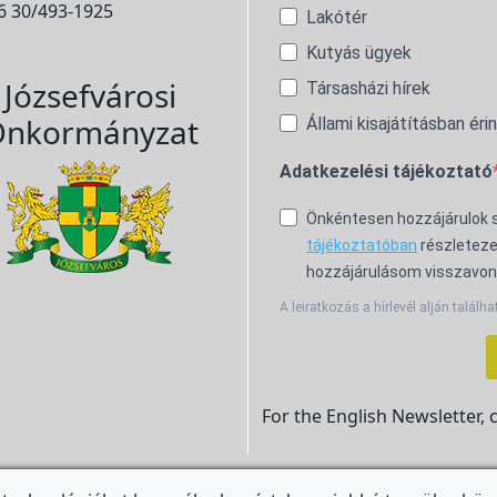
6 30/493-1925
Lakótér
Kutyás ügyek
Józsefvárosi
Társasházi hírek
nkormányzat
Állami kisajátításban éri
Adatkezelési tájékoztató
Önkéntesen hozzájárulok
tájékoztatóban
részleteze
hozzájárulásom visszavon
A leiratkozás a hírlevél alján találha
For the English Newsletter, 