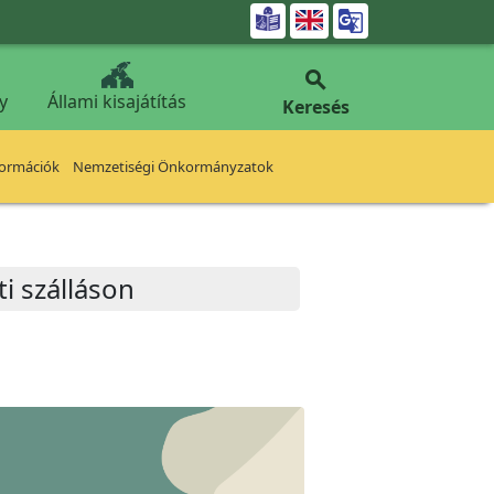


y
Állami kisajátítás
Keresés
formációk
Nemzetiségi Önkormányzatok
i szálláson