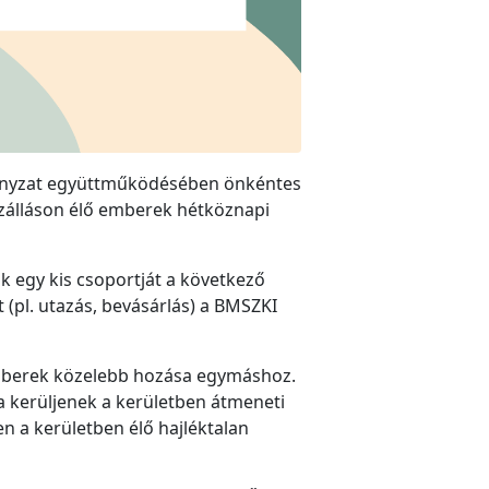
mányzat együttműködésében önkéntes
szálláson élő emberek hétköznapi
ak egy kis csoportját a következő
 (pl. utazás, bevásárlás) a BMSZKI
ő emberek közelebb hozása egymáshoz.
a kerüljenek a kerületben átmeneti
n a kerületben élő hajléktalan