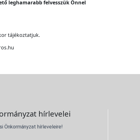
ehető leghamarabb felvesszük Önnel
or tájékoztatjuk.
ros.hu
ormányzat hírlevelei
si Önkormányzat hírleveleire!