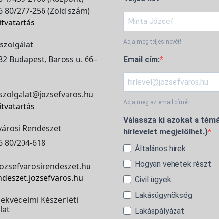
 80/277-256 (Zöld szám)
itvatartás
Adja meg teljes nevét!
szolgálat
2 Budapest, Baross u. 66–
Email cím:
szolgalat@jozsefvaros.hu
Adja meg az email címét!
itvatartás
Válassza ki azokat a témá
városi Rendészet
hírlevelet megjelölhet.)
6 80/204-618
Általános hírek
Hogyan vehetek részt
ozsefvarosirendeszet.hu
ndeszet.jozsefvaros.hu
Civil ügyek
Lakásügynökség
ekvédelmi Készenléti
lat
Lakáspályázat