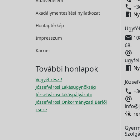
Adatvédelem

+36
Akadálymentesítési
nyilatkozat

Ny
Honlaptérkép
Ügyfél

108
Impresszum
68.
Karrier

ugyfel
További honlapok

Ny
Vegyél részt!
József
Józsefvárosi Lakásügynökség

+3
Józsefvárosi lakáspályázato

Józsefvárosi Önkormányzati Bérlői
info@j
csere
re
Gyerm
Szolgá