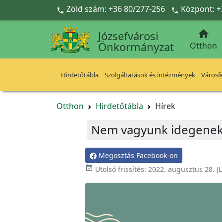
Ugrás a fő tartalomra
Zöld szám: +36 80/277-256
Központ: +



Józsefvárosi
Önkormányzat
Otthon
Hirdetőtábla
Szolgáltatások és intézmények
Városfe
Otthon
Hirdetőtábla
Hírek
Nem vagyunk idegenek! 
Megosztás Facebook-on

Utolsó frissítés:
2022. augusztus 28.
(L