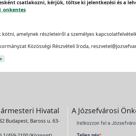
ként csatlakozni, kérjük, töltse ki jelentkezési és a l
di_onkentes
kötni, amelynek részleteiről a személyes kapcsolatfelvételk
kormányzat Közösségi Részvételi Iroda, reszvetel@jozsefva
s
ármesteri Hivatal
A Józsefvárosi Önk
2 Budapest, Baross u. 63-
Iratkozzon fel a Józsefváro
 1/459-2100 (Központ)
Teljes név