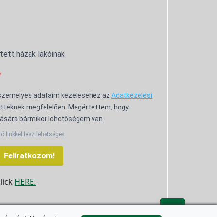
ntett házak lakóinak
 személyes adataim kezeléséhez az
Adatkezelési
tteknek megfelelően. Megértettem, hogy
ására bármikor lehetőségem van.
tó linkkel lesz lehetséges.
Feliratkozom!
click
HERE.
