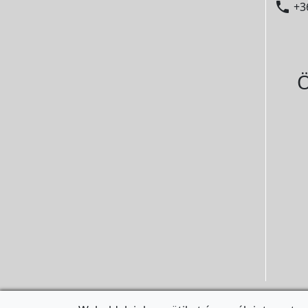

+3
Ö