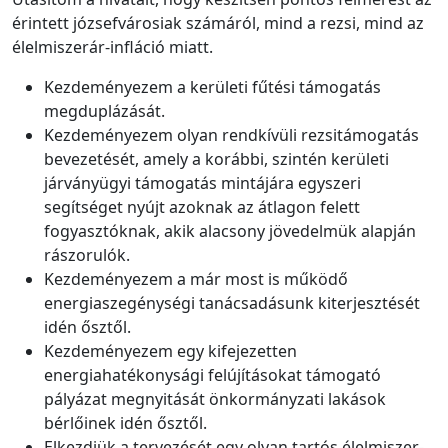
érintett józsefvárosiak számáról, mind a rezsi, mind az
élelmiszerár-infláció miatt.
Kezdeményezem a kerületi fűtési támogatás
megduplázását.
Kezdeményezem olyan rendkívüli rezsitámogatás
bevezetését, amely a korábbi, szintén kerületi
járványügyi támogatás mintájára egyszeri
segítséget nyújt azoknak az átlagon felett
fogyasztóknak, akik alacsony jövedelmük alapján
rászorulók.
Kezdeményezem a már most is működő
energiaszegénységi tanácsadásunk kiterjesztését
idén ősztől.
Kezdeményezem egy kifejezetten
energiahatékonysági felújításokat támogató
pályázat megnyitását önkormányzati lakások
bérlőinek idén ősztől.
Elkezdjük a tervezését egy olyan tartós élelmiszer-