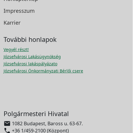
Impresszum
Karrier
További honlapok
Vegyél részt!
Józsefvárosi Lakásügynökség
Józsefvárosi lakáspályázato
Józsefvárosi Önkormányzati Bérlői csere
Polgármesteri Hivatal

1082 Budapest, Baross u. 63-67.

+36 1/459-2100 (Központ)