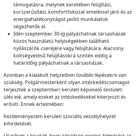
támogatásra, melynek keretében felújítási,
korszerűsítési, komfortfokozat emeléssel járó és az
energiahatékonyságot javító munkálatok
végezhetők el.
Idén szeptember 30-ig pályázhatnak társasházak
közös használatú helyiségekben található
nyílászárók cseréjére vagy felújítására. Alacsony
költségvetésű felújításokra szintén eddig a
határidőig pályázhatnak a társasházak.
Azonban a kialakult helyzetben további lépésekre van
szükség. Polgármesterként olyan intézkedéscsomagot
terjesztek a szeptemberi kerületi képviselő-testületi
ülés elé, amely ezeket az intézkedéseket kiterjeszti és
erősíti. Ennek értelmében:
Kezdeményezem kerületi szociális veszélyhelyzet
kihirdetését.
Utasítom a hivatalt, hogy készítsen pontos felmérést az