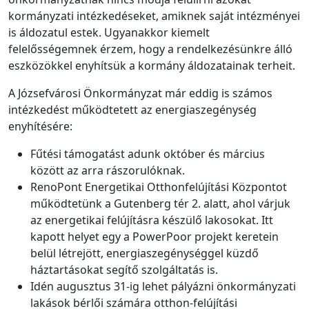
kormányzati intézkedéseket, amiknek saját intézményei
is áldozatul estek. Ugyanakkor kiemelt
felelősségemnek érzem, hogy a rendelkezésünkre álló
eszközökkel enyhítsük a kormány áldozatainak terheit.
A Józsefvárosi Önkormányzat már eddig is számos
intézkedést működtetett az energiaszegénység
enyhítésére:
Fűtési támogatást adunk október és március
között az arra rászorulóknak.
RenoPont Energetikai Otthonfelújítási Központot
működtetünk a Gutenberg tér 2. alatt, ahol várjuk
az energetikai felújításra készülő lakosokat. Itt
kapott helyet egy a PowerPoor projekt keretein
belül létrejött, energiaszegénységgel küzdő
háztartásokat segítő szolgáltatás is.
Idén augusztus 31-ig lehet pályázni önkormányzati
lakások bérlői számára otthon-felújítási