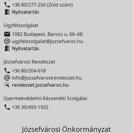

+36 80/277-256 (Zöld szám)

Nyitvatartás
Ügyfélszolgálat

1082 Budapest, Baross u. 66–68.

ugyfelszolgalat@jozsefvaros.hu

Nyitvatartás
Józsefvárosi Rendészet

+36 80/204-618

info@jozsefvarosirendeszet.hu
rendeszet.jozsefvaros.hu
Gyermekvédelmi Készenléti Szolgálat

+36 30/493-1925
Józsefvárosi Önkormányzat