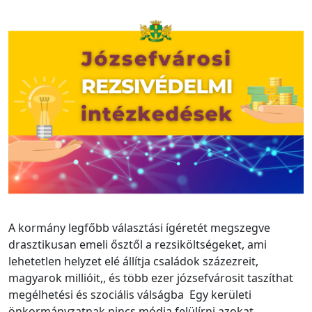
A kormány legfőbb választási ígéretét megszegve
drasztikusan emeli ősztől a rezsiköltségeket, ami
lehetetlen helyzet elé állítja családok százezreit,
magyarok millióit,, és több ezer józsefvárosit taszíthat
megélhetési és szociális válságba Egy kerületi
önkormányzatnak nincs módja felülírni azokat