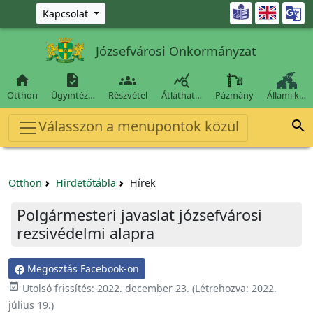
Ugrás a fő tartalomra

Kapcsolat
Józsefvárosi Önkormányzat




Otthon
Ügyintéz…
Részvétel
Átláthat…
Pázmány
Állami k…
Válasszon a menüpontok közül

Otthon
Hirdetőtábla
Hírek
Polgármesteri javaslat józsefvárosi
rezsivédelmi alapra
Megosztás Facebook-on

Utolsó frissítés:
2022. december 23.
(Létrehozva:
2022.
július 19.
)