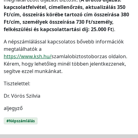
kapcsolatfelvétel, címellenőrzés, aktualizálás 350
Ft/cím, összeírás körébe tartozó cím összeírása 380
Ft/cím, személyek összeírása 730 Ft/személy,
felkészülési és kapcsolattartási díj: 25.000 Ft
).
A népszámlálással kapcsolatos bővebb információk
megtalálhatók a
https://www.ksh.hu/
szamlalobiztostoborzas oldalon.
Kérem, hogy lehetőleg minél többen jelentkezzenek,
segítve ezzel munkánkat.
Tisztelettel:
Dr. Vörös Szilvia
aljegyző
#Népszámlálás