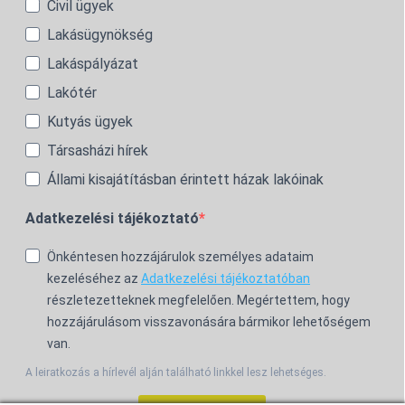
Civil ügyek
Lakásügynökség
Lakáspályázat
Lakótér
Kutyás ügyek
Társasházi hírek
Állami kisajátításban érintett házak lakóinak
Adatkezelési tájékoztató
Önkéntesen hozzájárulok személyes adataim
kezeléséhez az
Adatkezelési tájékoztatóban
részletezetteknek megfelelően. Megértettem, hogy
hozzájárulásom visszavonására bármikor lehetőségem
van.
A leiratkozás a hírlevél alján található linkkel lesz lehetséges.