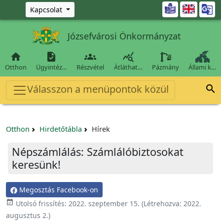
Ugrás a fő tartalomra

Kapcsolat
Józsefvárosi Önkormányzat




Otthon
Ügyintéz…
Részvétel
Átláthat…
Pázmány
Állami k…
Válasszon a menüpontok közül

Otthon
Hirdetőtábla
Hírek
Népszámlálás: Számlálóbiztosokat
keresünk!
Megosztás Facebook-on

Utolsó frissítés:
2022. szeptember 15.
(Létrehozva:
2022.
augusztus 2.
)