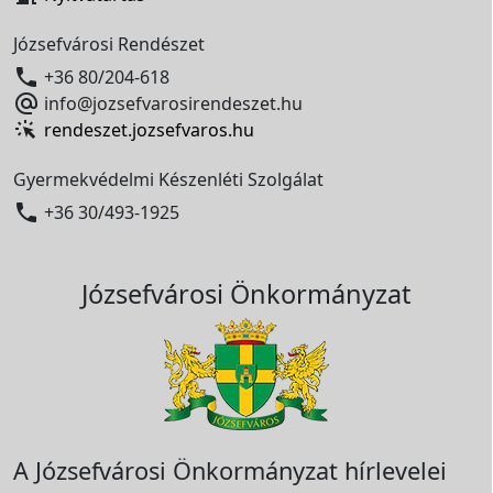
Józsefvárosi Rendészet

+36 80/204-618

info@jozsefvarosirendeszet.hu
rendeszet.jozsefvaros.hu
Gyermekvédelmi Készenléti Szolgálat

+36 30/493-1925
Józsefvárosi Önkormányzat
A Józsefvárosi Önkormányzat hírlevelei