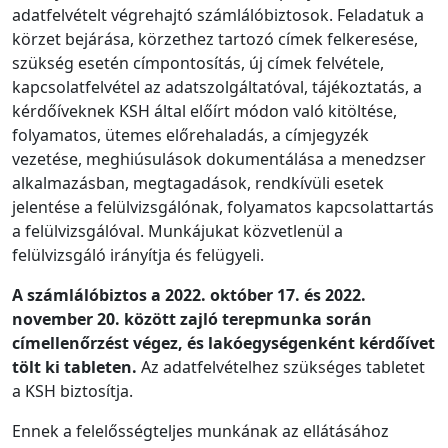
adatfelvételt végrehajtó számlálóbiztosok. Feladatuk a
körzet bejárása, körzethez tartozó címek felkeresése,
szükség esetén címpontosítás, új címek felvétele,
kapcsolatfelvétel az adatszolgáltatóval, tájékoztatás, a
kérdőíveknek KSH által előírt módon való kitöltése,
folyamatos, ütemes előrehaladás, a címjegyzék
vezetése, meghiúsulások dokumentálása a menedzser
alkalmazásban, megtagadások, rendkívüli esetek
jelentése a felülvizsgálónak, folyamatos kapcsolattartás
a felülvizsgálóval. Munkájukat közvetlenül a
felülvizsgáló irányítja és felügyeli.
A számlálóbiztos a 2022. október 17. és 2022.
november 20. között zajló terepmunka során
címellenőrzést végez, és lakóegységenként kérdőívet
tölt ki tableten.
Az adatfelvételhez szükséges tabletet
a KSH biztosítja.
Ennek a felelősségteljes munkának az ellátásához