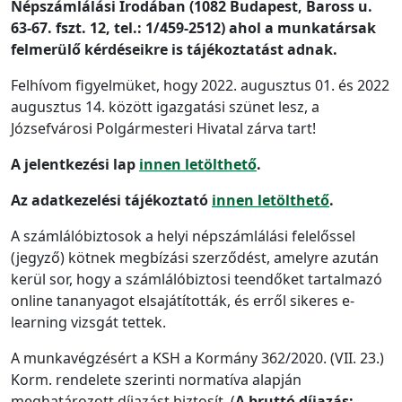
Népszámlálási Irodában (1082 Budapest, Baross u.
63-67. fszt. 12, tel.: 1/459-2512) ahol a munkatársak
felmerülő kérdéseikre is tájékoztatást adnak.
Felhívom figyelmüket, hogy 2022. augusztus 01. és 2022
augusztus 14. között igazgatási szünet lesz, a
Józsefvárosi Polgármesteri Hivatal zárva tart!
A jelentkezési lap
innen letölthető
.
Az adatkezelési tájékoztató
innen letölthető
.
A számlálóbiztosok a helyi népszámlálási felelőssel
(jegyző) kötnek megbízási szerződést, amelyre azután
kerül sor, hogy a számlálóbiztosi teendőket tartalmazó
online tananyagot elsajátították, és erről sikeres e-
learning vizsgát tettek.
A munkavégzésért a KSH a Kormány 362/2020. (VII. 23.)
Korm. rendelete szerinti normatíva alapján
meghatározott díjazást biztosít. (
A bruttó díjazás: