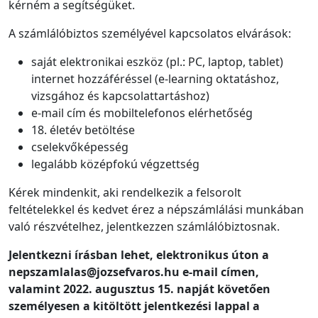
kérném a segítségüket.
A számlálóbiztos személyével kapcsolatos elvárások:
saját elektronikai eszköz (pl.: PC, laptop, tablet)
internet hozzáféréssel (e-learning oktatáshoz,
vizsgához és kapcsolattartáshoz)
e-mail cím és mobiltelefonos elérhetőség
18. életév betöltése
cselekvőképesség
legalább középfokú végzettség
Kérek mindenkit, aki rendelkezik a felsorolt
feltételekkel és kedvet érez a népszámlálási munkában
való részvételhez, jelentkezzen számlálóbiztosnak.
Jelentkezni írásban lehet, elektronikus úton a
nepszamlalas@jozsefvaros.hu e-mail címen,
valamint 2022. augusztus 15. napját követően
személyesen a kitöltött jelentkezési lappal a