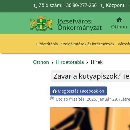
Ugrás a fő tartalomra
Zöld szám: +36 80/277-256
Központ: +



Józsefvárosi
Önkormányzat
Otthon
Hirdetőtábla
Szolgáltatások és intézmények
Városfe
Otthon
Hirdetőtábla
Hírek
Zavar a kutyapiszok? Te
Megosztás Facebook-on

Utolsó frissítés:
2025. január 29.
(Létr