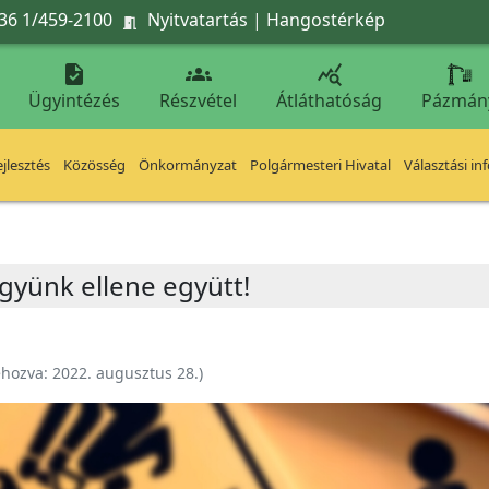
36 1/459-2100
Nyitvatartás
|
Hangostérkép




Ügyintézés
Részvétel
Átláthatóság
Pázmán
jlesztés
Közösség
Önkormányzat
Polgármesteri Hivatal
Választási in
gyünk ellene együtt!
ehozva:
2022. augusztus 28.
)