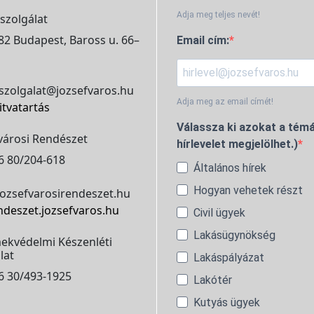
Adja meg teljes nevét!
szolgálat
2 Budapest, Baross u. 66–
Email cím:
szolgalat@jozsefvaros.hu
Adja meg az email címét!
itvatartás
Válassza ki azokat a témá
városi Rendészet
hírlevelet megjelölhet.)
6 80/204-618
Általános hírek
Hogyan vehetek részt
ozsefvarosirendeszet.hu
ndeszet.jozsefvaros.hu
Civil ügyek
Lakásügynökség
ekvédelmi Készenléti
lat
Lakáspályázat
6 30/493-1925
Lakótér
Kutyás ügyek