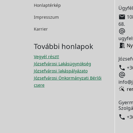
Honlaptérkép
Ügyfél

108
Impresszum
68.
Karrier

ugyfel
További honlapok

Ny
Vegyél részt!
József
Józsefvárosi Lakásügynökség

+3
Józsefvárosi lakáspályázato

Józsefvárosi Önkormányzati Bérlői
info@j
csere
re
Gyerm
Szolgá

+3