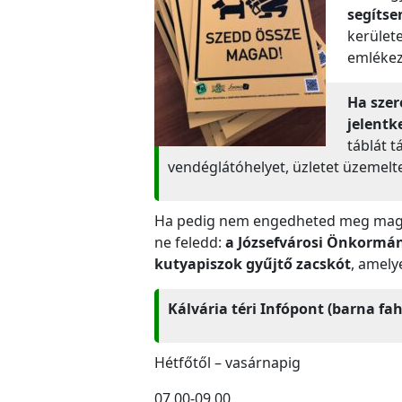
segítse
kerület
emlékez
Ha szer
jelentk
táblát t
vendéglátóhelyet, üzletet üzemeltet
Ha pedig nem engedheted meg magadn
ne feledd:
a Józsefvárosi Önkormán
kutyapiszok gyűjtő zacskót
, amely
Kálvária téri Infópont (barna fa
Hétfőtől – vasárnapig
07.00-09.00