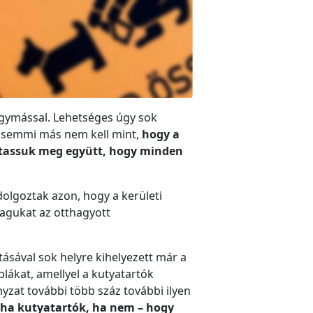
egymással. Lehetséges úgy sok
ez semmi más nem kell mint,
hogy a
Mutassuk meg együtt, hogy minden
olgoztak azon, hogy a kerületi
magukat az otthagyott
ával sok helyre kihelyezett már a
blákat, amellyel a kutyatartók
yzat további több száz további ilyen
– ha kutyatartók, ha nem – hogy