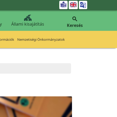


y
Állami kisajátítás
Keresés
formációk
Nemzetiségi Önkormányzatok