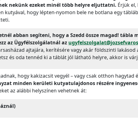
nek nekünk ezeket minél több helyre eljuttatni.
Érjük el
en kutyával, hogy lépten-nyomon bele ne botlana egy táblába
teti.
etnél abban segíteni, hogy a Szedd össze magad! tábla m
ezz az Ügyfélszolgálatnál az
ugyfelszolgalat@jozsefvaro
ársasházad ajtajára, kerítésére vagy akár földszinti lakásod
sz és oda tennéd ki a táblát jól látható helyre, akkor is vár
ak, hogy kakizacsit vegyél – vagy csak otthon hagytad és
yzat minden kerületi kutyatulajdonos részére ingyenes
eket az alábbi helyszínen vehetnek át:
háznál)