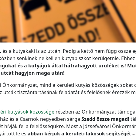
és a kutyakaki is az utcán. Pedig a kettő nem függ össze 
 közben senkinek ne kelljen kutyapiszkot kerülgetnie. Ehh
agukat és a kutyájuk által hátrahagyott ürüléket is! 
a utcát hagyjon maga után!
i Önkormányzat, mind a kerületi kutyás közösségek sokat d
 utcák tisztántartásának feladatát és felelősnek érezzék 
téri kutyások közössége
részben az Önkormányzat támogatás
ház és a Csarnok negyedben sárga
Szedd össze magad!
tá
t hívják fel a felelősségükre. Most a Józsefvárosi Önkormán
yártott le és
abban kérjük a kerületi lakosok segítségét 