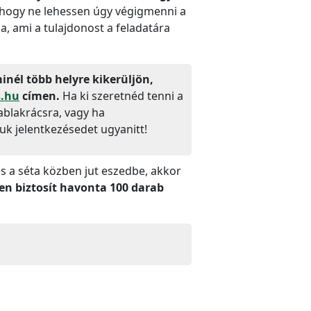
, hogy ne lehessen úgy végigmenni a
, ami a tulajdonost a feladatára
inél több helyre kikerüljön,
s.hu
címen.
Ha ki szeretnéd tenni a
 ablakrácsra, vagy ha
juk jelentkezésedet ugyanitt!
 a séta közben jut eszedbe, akkor
en biztosít havonta 100 darab