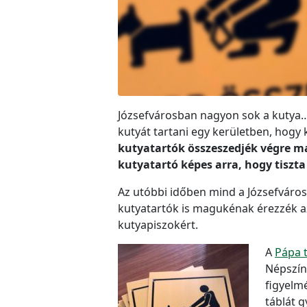
Józsefvárosban nagyon sok a kutya… 
kutyát tartani egy kerületben, hogy
kutyatartók összeszedjék végre m
kutyatartó képes arra, hogy tiszt
Az utóbbi időben mind a Józsefváros
kutyatartók is magukénak érezzék az
kutyapiszokért.
A
Pápa 
Népszín
figyelmé
táblát g