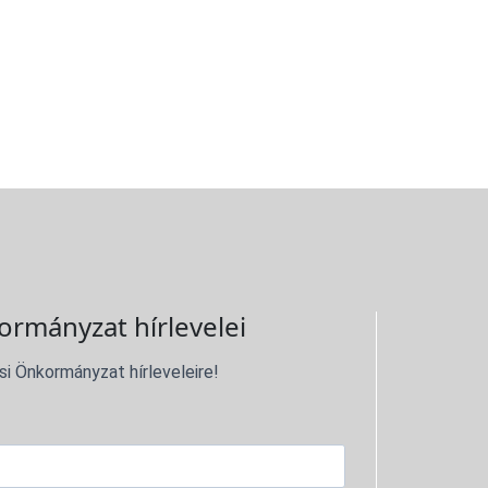
ormányzat hírlevelei
si Önkormányzat hírleveleire!