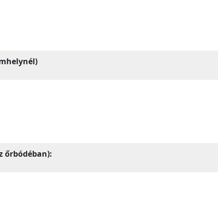
lemhelynél)
z őrbódéban):