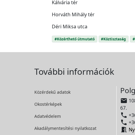
Kálvária tér
Horváth Mihály tér
Déri Miksa utca
#Közérthető útmutató
#Köztisztaság
#
További információk
Polg
Közérdekű adatok

108
Okostérképek
67.

+36
Adatvédelem

+36
Akadálymentesítési
nyilatkozat

Ny