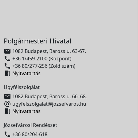
Polgármesteri Hivatal

1082 Budapest, Baross u. 63-67.

+36 1/459-2100 (Központ)

+36 80/277-256 (Zöld szám)

Nyitvatartás
Ügyfélszolgálat

1082 Budapest, Baross u. 66–68.

ugyfelszolgalat@jozsefvaros.hu

Nyitvatartás
Józsefvárosi Rendészet

+36 80/204-618