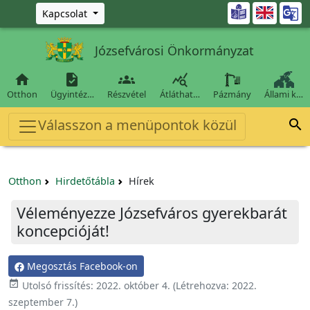
Ugrás a fő tartalomra

Kapcsolat
Józsefvárosi Önkormányzat




Otthon
Ügyintéz…
Részvétel
Átláthat…
Pázmány
Állami k…
Válasszon a menüpontok közül

Otthon
Hirdetőtábla
Hírek
Véleményezze Józsefváros gyerekbarát
koncepcióját!
Megosztás Facebook-on

Utolsó frissítés:
2022. október 4.
(Létrehozva:
2022.
szeptember 7.
)