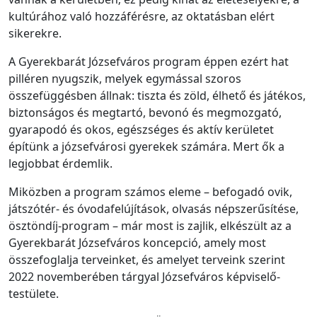
kultúrához való hozzáférésre, az oktatásban elért
sikerekre.
A Gyerekbarát Józsefváros program éppen ezért hat
pilléren nyugszik, melyek egymással szoros
összefüggésben állnak: tiszta és zöld, élhető és játékos,
biztonságos és megtartó, bevonó és megmozgató,
gyarapodó és okos, egészséges és aktív kerületet
építünk a józsefvárosi gyerekek számára. Mert ők a
legjobbat érdemlik.
Miközben a program számos eleme – befogadó ovik,
játszótér- és óvodafelújítások, olvasás népszerűsítése,
ösztöndíj-program – már most is zajlik, elkészült az a
Gyerekbarát Józsefváros koncepció, amely most
összefoglalja terveinket, és amelyet terveink szerint
2022 novemberében tárgyal Józsefváros képviselő-
testülete.