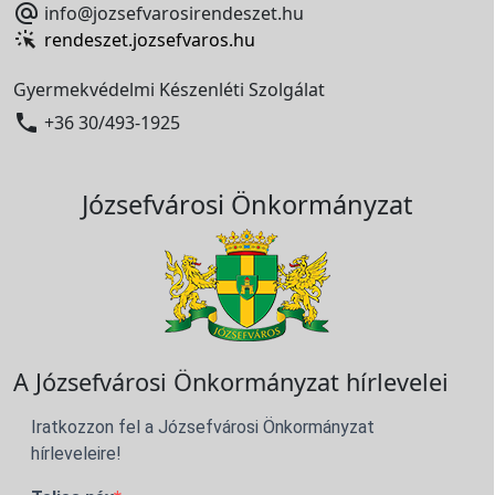

info@jozsefvarosirendeszet.hu
rendeszet.jozsefvaros.hu
Gyermekvédelmi Készenléti Szolgálat

+36 30/493-1925
Józsefvárosi Önkormányzat
A Józsefvárosi Önkormányzat hírlevelei
Iratkozzon fel a Józsefvárosi Önkormányzat
hírleveleire!