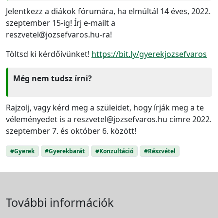
Jelentkezz a diákok fórumára, ha elmúltál 14 éves, 2022.
szeptember 15-ig! Írj e-mailt a
reszvetel@jozsefvaros.hu-ra!
Töltsd ki kérdőívünket!
https://bit.ly/gyerekjozsefvaros
Még nem tudsz írni?
Rajzolj, vagy kérd meg a szüleidet, hogy írják meg a te
véleményedet is a reszvetel@jozsefvaros.hu címre 2022.
szeptember 7. és október 6. között!
#Gyerek
#Gyerekbarát
#Konzultáció
#Részvétel
További információk