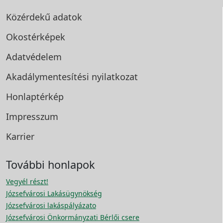
Közérdekű adatok
Okostérképek
Adatvédelem
Akadálymentesítési
nyilatkozat
Honlaptérkép
Impresszum
Karrier
További honlapok
Vegyél részt!
Józsefvárosi Lakásügynökség
Józsefvárosi lakáspályázato
Józsefvárosi Önkormányzati Bérlői csere