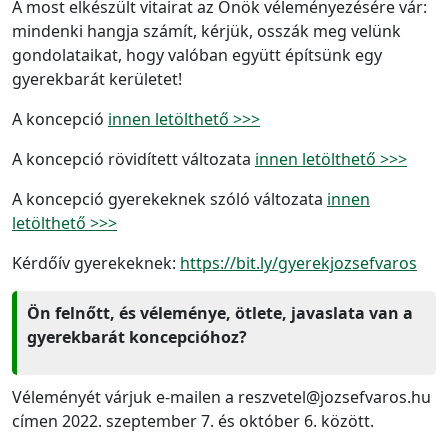
A most elkészült vitairat az Önök véleményezésére vár:
mindenki hangja számít, kérjük, osszák meg velünk
gondolataikat, hogy valóban együtt építsünk egy
gyerekbarát kerületet!
A koncepció
innen letölthető >>>
A koncepció rövidített változata
innen letölthető >>>
A koncepció gyerekeknek szóló változata
innen
letölthető >>>
Kérdőív gyerekeknek:
https://bit.ly/gyerekjozsefvaros
Ön felnőtt, és véleménye, ötlete, javaslata van a
gyerekbarát koncepcióhoz?
Véleményét várjuk e-mailen a reszvetel@jozsefvaros.hu
címen 2022. szeptember 7. és október 6. között.