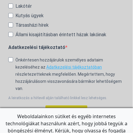
Lakótér
Kutyás ügyek
Társasházi hírek
Állami kisajátításban érintett házak lakóinak
Adatkezelési tájékoztató
Önkéntesen hozzájárulok személyes adataim
kezeléséhez az
Adatkezelési tájékoztatóban
részletezetteknek megfelelően. Megértettem, hogy
hozzájárulásom visszavonására bármikor lehetőségem
van.
A leiratkozás a hírlevél alján található linkkel lesz lehetséges.
Feliratkozom!
Weboldalainkon sütiket és egyéb internetes
technológiákat használunk azért, hogy jobbá tegyük a
For the English Newsletter, click
HERE.
böngészési élményt. Kérjük, hogy olvassa és fogadja