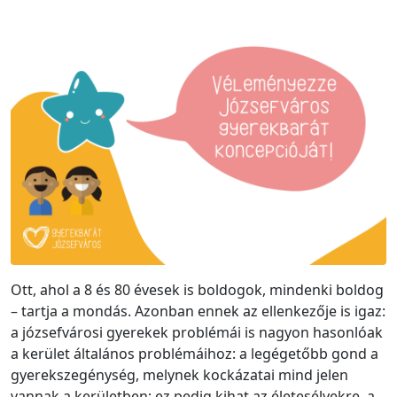
Ott, ahol a 8 és 80 évesek is boldogok, mindenki boldog
– tartja a mondás. Azonban ennek az ellenkezője is igaz:
a józsefvárosi gyerekek problémái is nagyon hasonlóak
a kerület általános problémáihoz: a legégetőbb gond a
gyerekszegénység, melynek kockázatai mind jelen
vannak a kerületben; ez pedig kihat az életesélyekre, a