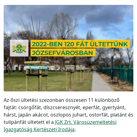
Az őszi ültetési szezonban összesen 11 különböző
fajtát: csörgőfát, díszcseresznyét, eperfát, gyertyánt,
hárst, japán akácot, oszlopos juhart, ostorfát, platánt és
tulipánfát ültetett el a
JGK Zrt. Városüzemeltetési
Igazgatóság Kertészeti Irodája
.