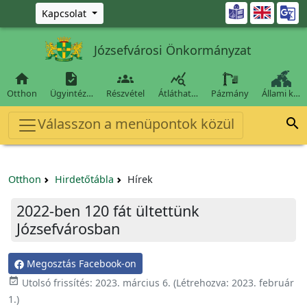
Ugrás a fő tartalomra

Kapcsolat
Józsefvárosi Önkormányzat




Otthon
Ügyintéz…
Részvétel
Átláthat…
Pázmány
Állami k…
Válasszon a menüpontok közül

Otthon
Hirdetőtábla
Hírek
2022-ben 120 fát ültettünk
Józsefvárosban
Megosztás Facebook-on

Utolsó frissítés:
2023. március 6.
(Létrehozva:
2023. február
1.
)