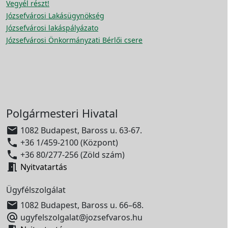
Vegyél részt!
Józsefvárosi Lakásügynökség
Józsefvárosi lakáspályázato
Józsefvárosi Önkormányzati Bérlői csere
Polgármesteri Hivatal

1082 Budapest, Baross u. 63-67.

+36 1/459-2100 (Központ)

+36 80/277-256 (Zöld szám)

Nyitvatartás
Ügyfélszolgálat

1082 Budapest, Baross u. 66–68.

ugyfelszolgalat@jozsefvaros.hu