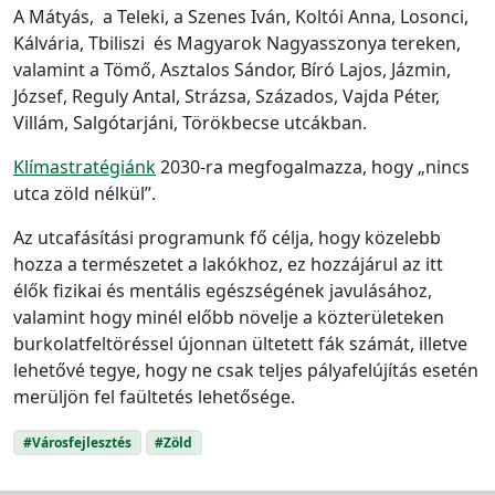
A Mátyás, a Teleki, a Szenes Iván, Koltói Anna, Losonci,
Kálvária, Tbiliszi és Magyarok Nagyasszonya tereken,
valamint a Tömő, Asztalos Sándor, Bíró Lajos, Jázmin,
József, Reguly Antal, Strázsa, Százados, Vajda Péter,
Villám, Salgótarjáni, Törökbecse utcákban.
Klímastratégiánk
2030-ra megfogalmazza, hogy „nincs
utca zöld nélkül”.
Az utcafásítási programunk fő célja, hogy közelebb
hozza a természetet a lakókhoz, ez hozzájárul az itt
élők fizikai és mentális egészségének javulásához,
valamint hogy minél előbb növelje a közterületeken
burkolatfeltöréssel újonnan ültetett fák számát, illetve
lehetővé tegye, hogy ne csak teljes pályafelújítás esetén
merüljön fel faültetés lehetősége.
#Városfejlesztés
#Zöld