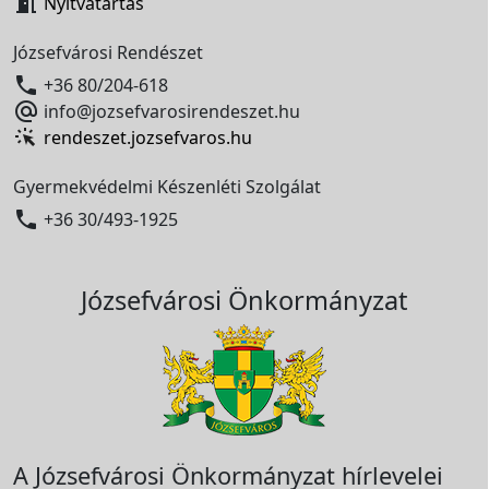

Nyitvatartás
Józsefvárosi Rendészet

+36 80/204-618

info@jozsefvarosirendeszet.hu
rendeszet.jozsefvaros.hu
Gyermekvédelmi Készenléti Szolgálat

+36 30/493-1925
Józsefvárosi Önkormányzat
A Józsefvárosi Önkormányzat hírlevelei