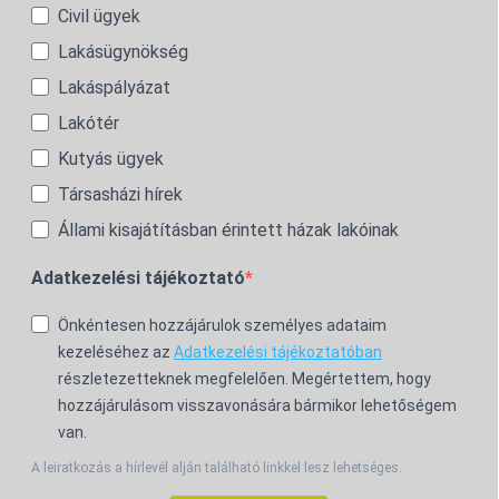
Civil ügyek
Lakásügynökség
Lakáspályázat
Lakótér
Kutyás ügyek
Társasházi hírek
Állami kisajátításban érintett házak lakóinak
Adatkezelési tájékoztató
Önkéntesen hozzájárulok személyes adataim
kezeléséhez az
Adatkezelési tájékoztatóban
részletezetteknek megfelelően. Megértettem, hogy
hozzájárulásom visszavonására bármikor lehetőségem
van.
A leiratkozás a hírlevél alján található linkkel lesz lehetséges.